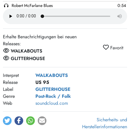
Robert McFarlane Blues
0:54
This Rotten Tree
2:06
Laughingstock
3:34
Glass Palace
3:01
Erhalte Benachrichtigungen bei neuen
Feast Or Famine
4:22
Releases:
Favorit
Ballad Of Moss Head
2:47
WALKABOUTS
Who-Knows-What
4:15
GLITTERHOUSE
Rattlesnake Theme
1:15
Interpret
WALKABOUTS
Linda Evans
4:12
Release
US 95
Mai Tai Time
2:02
Label
GLITTERHOUSE
Cyclone
3:51
Genre
Post-Rock / Folk
Gather Round
4:40
Web
soundcloud.com
Certain Gift
4:05
Sicherheits- und
Herstellerinformationen