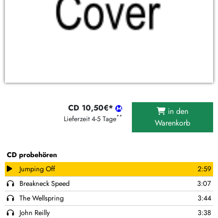
CD 10,50€*
in den
**
Lieferzeit 4-5 Tage
Warenkorb
CD probehören
Jumping Off
2:59
Breakneck Speed
3:07
The Wellspring
3:44
John Reilly
3:38