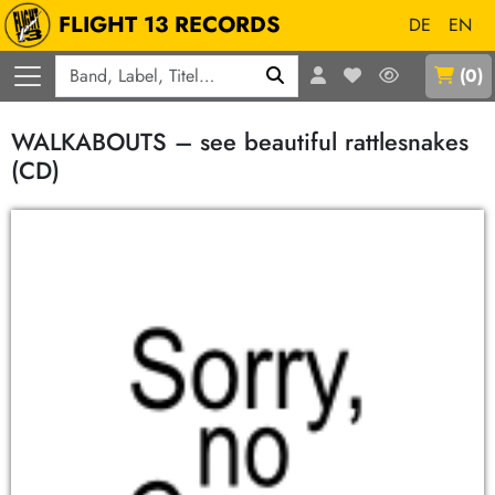
FLIGHT 13 RECORDS
DE
EN
Q
(
0
)
WALKABOUTS – see beautiful rattlesnakes
(CD)