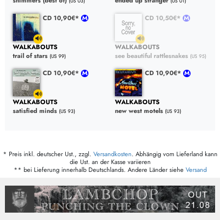
shimmers (best of)
ended up stranger
(US 03)
(US 01)
CD 10,90€*
CD 10,50€*
WALKABOUTS
WALKABOUTS
trail of stars
see beautiful rattlesnakes
(US 99)
(US 95)
CD 10,90€*
CD 10,90€*
WALKABOUTS
WALKABOUTS
satisfied minds
new west motels
(US 93)
(US 93)
* Preis inkl. deutscher Ust., zzgl.
Versandkosten
. Abhängig vom Lieferland kann
die Ust. an der Kasse variieren
** bei Lieferung innerhalb Deutschlands. Andere Länder siehe
Versand