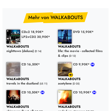
Mehr von WALKABOUTS
CDx2 18,90€*
DVD 15,90€*
LP2+CD2 30,90€*
WALKABOUTS
WALKABOUTS
nighttown (deluxe)
life: the movie - collected films
(D 14)
& clips
(D 12)
CD 16,50€*
CD 9,90€*
WALKABOUTS
WALKABOUTS
travels in the dustland
acetylene
(US 11)
(D 05)
CD 10,50€*
CD 10,90€*
WALKABOUTS
WALKABOUTS