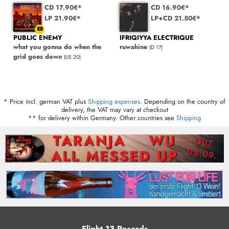
CD 17.90€*
CD 16.90€*
LP 21.90€*
LP+CD 21.50€*
PUBLIC ENEMY
IFRIQIYYA ELECTRIQUE
what you gonna do when the
ruwahine
(D 17)
grid goes down
(US 20)
* Price incl. german VAT plus
Shipping expenses
. Depending on the country of
delivery, the VAT may vary at checkout
** for delivery within Germany. Other countries see
Shipping
Flight 13 Records