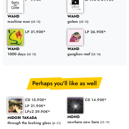
WAND
WAND
machine man
golem
(US 15)
(US 15)
LP 31.90€*
LP 26.90€*
WAND
WAND
1000 days
ganglion reef
(US 15)
(US 14)
Perhaps you'll like as well
CD 15.90€*
CD 14.90€*
LP 21.90€*
LPx2 39.90€*
MONO
MIDORI TAKADA
nowhere now here
(US 19)
through the looking glass
(JA 23)