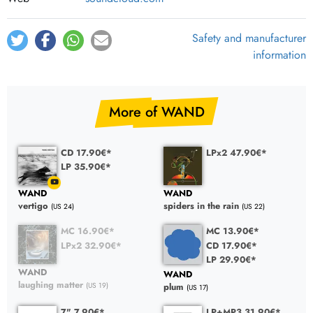
Safety and manufacturer
information
More of WAND
CD 17.90€*
LPx2 47.90€*
LP 35.90€*
WAND
WAND
vertigo
spiders in the rain
(US 24)
(US 22)
MC 16.90€*
MC 13.90€*
LPx2 32.90€*
CD 17.90€*
LP 29.90€*
WAND
WAND
laughing matter
(US 19)
plum
(US 17)
7" 7.90€*
LP+MP3 31.90€*