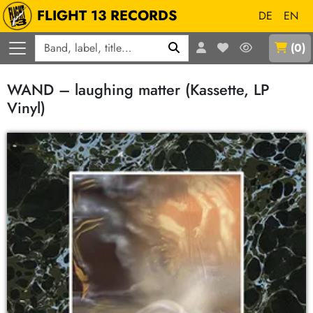
FLIGHT 13 RECORDS
DE
EN
Q
(
0
)
WAND – laughing matter (Kassette, LP
Vinyl)