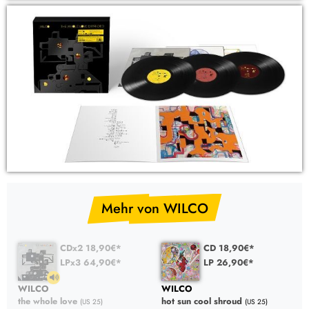
Mehr von WILCO
CDx2 18,90€*
CD 18,90€*
LPx3 64,90€*
LP 26,90€*
WILCO
WILCO
the whole love
hot sun cool shroud
(US 25)
(US 25)