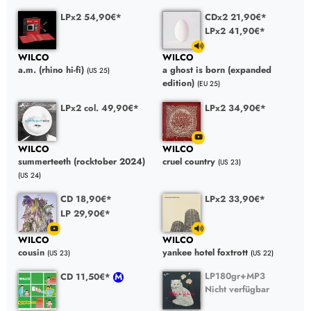
LPx2 54,90€*
CDx2 21,90€*
LPx2 41,90€*
WILCO
WILCO
a.m. (rhino hi-fi)
a ghost is born (expanded
(US 25)
edition)
(EU 25)
LPx2 col. 49,90€*
LPx2 34,90€*
WILCO
WILCO
summerteeth (rocktober 2024)
cruel country
(US 23)
(US 24)
CD 18,90€*
LPx2 33,90€*
LP 29,90€*
WILCO
WILCO
cousin
yankee hotel foxtrott
(US 23)
(US 22)
LP180gr+MP3
CD 11,50€*
Nicht verfügbar