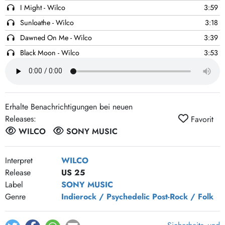
I Might - Wilco
3:59
Sunloathe - Wilco
3:18
Dawned On Me - Wilco
3:39
Black Moon - Wilco
3:53
Born Alone - Wilco
3:55
Open Mind - Wilco
3:37
Capitol City - Wilco
4:00
Erhalte Benachrichtigungen bei neuen
Standing O - Wilco
3:29
Releases:
Favorit
Rising Red Lung - Wilco
3:06
WILCO
SONY MUSIC
Whole Love - Wilco
3:46
One Sunday Morning (Song for Jane Smiley's Boyfriend) -
12:02
Interpret
WILCO
Wilco
Release
US 25
I Love My Label - Wilco
3:28
Label
SONY MUSIC
Genre
Indierock / Psychedelic
Post-Rock / Folk
Speak Into the Rose - Wilco
6:36
Message from Mid-Bar - Wilco
4:44