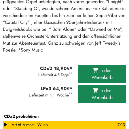
prägnanten Orgel unterlegten, nach vorne gehenden "I might"
oder "Standing O", wunderschöne Americana-Folk-Balladerie in
verschiedensten Facetten bis hin zum herrlichen Sepia-Vibe von
"Capital City" , eher klassischen 90er-Jahre-Indierock mit
Ewigkeitshooks wie bei " Born Alone" oder "Dawned on Me",
stellenweise Orchester-Unterstützung und den offensichtlichen
Mut zur Abenteuerlust. Ganz zu schweigen von Jeff Tweedy´s
Poesie. *Sony Music
CDx2 18,90€*
in den
**
Lieferzeit 4-5 Tage
Warenkorb
LPx3 64,90€*
in den
**
Lieferzeit min. 1 Woche
Warenkorb
CDx2 probehören
Art of Almost - Wilco
7:13