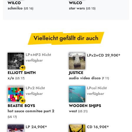
WILCO
WILCO
schmilco
star wars
(US 16)
(US 15)
Vielleicht gefällt dir auch
LP+MP3 Nicht
LPx2+CD 29,90€*
verfügbar
ELLIOTT SMITH
JUSTICE
x/o
audio video disco
(US 17)
(F 11)
LPx2 Nicht
LPcol Nicht
verfügbar
verfügbar
BEASTIE BOYS
WOODEN SHJIPS
hot sauce commitee part 2
west
(US 21)
(US 17)
LP 24,90€*
CD 16,90€*