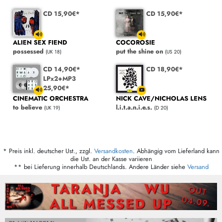
CD 15,90€*
CD 15,90€*
ALIEN SEX FIEND
COCOROSIE
possessed
put the shine on
(UK 18)
(US 20)
CD 14,90€*
CD 18,90€*
LPx2+MP3
25,90€*
NICK CAVE/NICHOLAS LENS
CINEMATIC ORCHESTRA
l.i.t.a.n.i.e.s.
to believe
(D 20)
(UK 19)
* Preis inkl. deutscher Ust., zzgl.
Versandkosten
. Abhängig vom Lieferland kann
die Ust. an der Kasse variieren
** bei Lieferung innerhalb Deutschlands. Andere Länder siehe
Versand