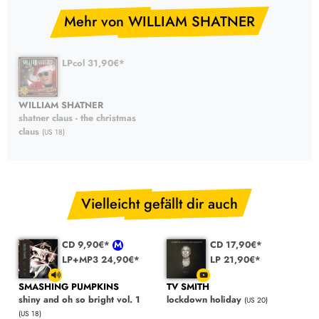
Mehr von WILLIAM SHATNER
LPcol 31,90€*
WILLIAM SHATNER
shatner claus - the christmas
claus
(US 18)
Vielleicht gefällt dir auch
CD 9,90€*
CD 17,90€*
LP+MP3 24,90€*
LP 21,90€*
SMASHING PUMPKINS
TV SMITH
shiny and oh so bright vol. 1
lockdown holiday
(US 20)
(US 18)