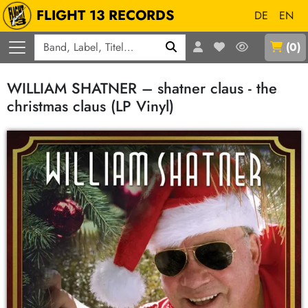
FLIGHT 13 RECORDS
DE
EN
Q
(
0
)
WILLIAM SHATNER – shatner claus - the
christmas claus (LP Vinyl)