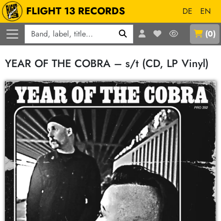
FLIGHT 13 RECORDS
DE
EN
Q
(
0
)
YEAR OF THE COBRA – s/t (CD, LP Vinyl)