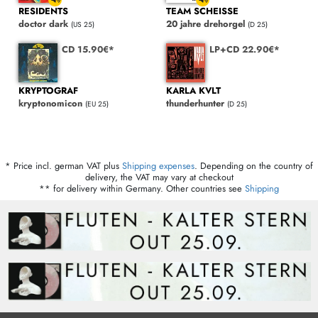
RESIDENTS
TEAM SCHEISSE
doctor dark
20 jahre drehorgel
(US 25)
(D 25)
CD 15.90€*
LP+CD 22.90€*
KRYPTOGRAF
KARLA KVLT
kryptonomicon
thunderhunter
(EU 25)
(D 25)
* Price incl. german VAT plus
Shipping expenses
. Depending on the country of
delivery, the VAT may vary at checkout
** for delivery within Germany. Other countries see
Shipping