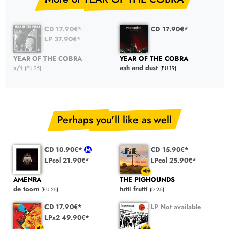
CD 17.90€*
CD 17.90€*
LP 37.90€*
YEAR OF THE COBRA
YEAR OF THE COBRA
s/t
ash and dust
(EU 25)
(EU 19)
Perhaps you'll like as well
CD 10.90€*
CD 15.90€*
LPcol 21.90€*
LPcol 25.90€*
AMENRA
THE PIGHOUNDS
de toorn
tutti frutti
(EU 25)
(D 25)
CD 17.90€*
LP Not available
LPx2 49.90€*