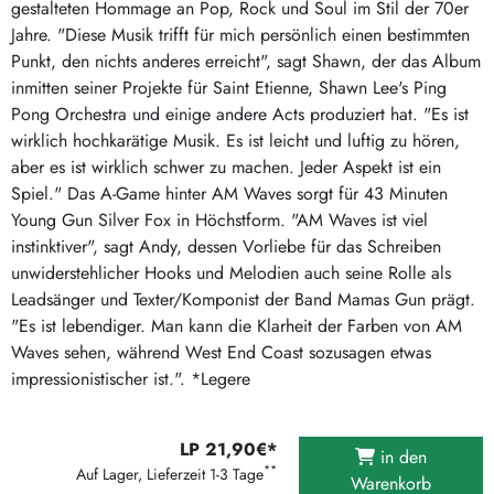
gestalteten Hommage an Pop, Rock und Soul im Stil der 70er
Jahre. "Diese Musik trifft für mich persönlich einen bestimmten
Punkt, den nichts anderes erreicht", sagt Shawn, der das Album
inmitten seiner Projekte für Saint Etienne, Shawn Lee's Ping
Pong Orchestra und einige andere Acts produziert hat. "Es ist
wirklich hochkarätige Musik. Es ist leicht und luftig zu hören,
aber es ist wirklich schwer zu machen. Jeder Aspekt ist ein
Spiel." Das A-Game hinter AM Waves sorgt für 43 Minuten
Young Gun Silver Fox in Höchstform. "AM Waves ist viel
instinktiver", sagt Andy, dessen Vorliebe für das Schreiben
unwiderstehlicher Hooks und Melodien auch seine Rolle als
Leadsänger und Texter/Komponist der Band Mamas Gun prägt.
"Es ist lebendiger. Man kann die Klarheit der Farben von AM
Waves sehen, während West End Coast sozusagen etwas
impressionistischer ist.". *Legere
LP 21,90€*
in den
**
Auf Lager, Lieferzeit 1-3 Tage
Warenkorb