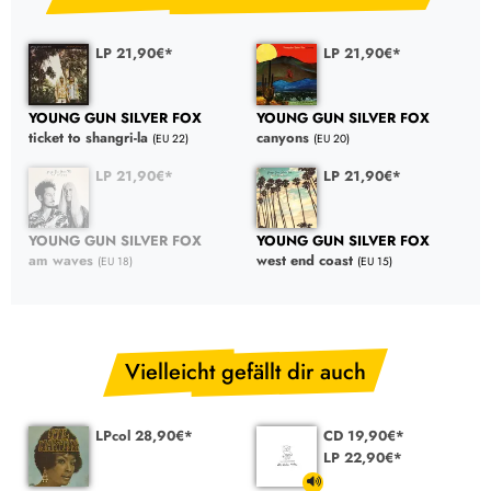
LP 21,90€*
LP 21,90€*
YOUNG GUN SILVER FOX
YOUNG GUN SILVER FOX
ticket to shangri-la
canyons
(EU 22)
(EU 20)
LP 21,90€*
LP 21,90€*
YOUNG GUN SILVER FOX
YOUNG GUN SILVER FOX
am waves
west end coast
(EU 18)
(EU 15)
Vielleicht gefällt dir auch
LPcol 28,90€*
CD 19,90€*
LP 22,90€*