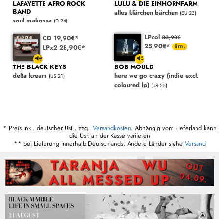
LAFAYETTE AFRO ROCK
LULU & DIE EINHORNFARM
BAND
alles klärchen bärchen
(EU 23)
soul makossa
(D 24)
LPcol
CD 19,90€*
33,90€
25,90€*
LPx2 28,90€*
THE BLACK KEYS
BOB MOULD
delta kream
here we go crazy (indie excl.
(US 21)
coloured lp)
(US 25)
* Preis inkl. deutscher Ust., zzgl.
Versandkosten
. Abhängig vom Lieferland kann
die Ust. an der Kasse variieren
** bei Lieferung innerhalb Deutschlands. Andere Länder siehe
Versand