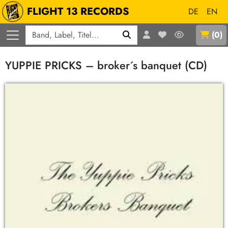
FLIGHT 13 RECORDS
DE
EN
Q
(
0
)
YUPPIE PRICKS – broker´s banquet (CD)