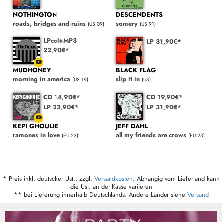
NOTHINGTON
DESCENDENTS
roads, bridges and ruins
somery
(US 09)
(US 91)
LPcol+MP3
LP 31,90€*
22,90€*
MUDHONEY
BLACK FLAG
morning in america
slip it in
(US 19)
(US)
CD 14,90€*
CD 19,90€*
LP 23,90€*
LP 31,90€*
KEPI GHOULIE
JEFF DAHL
ramones in love
all my friends are crows
(EU 23)
(EU 23)
* Preis inkl. deutscher Ust., zzgl.
Versandkosten
. Abhängig vom Lieferland kann
die Ust. an der Kasse variieren
** bei Lieferung innerhalb Deutschlands. Andere Länder siehe
Versand