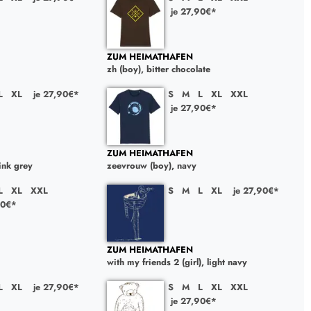
je 27,90€*
ZUM HEIMATHAFEN
zh (boy), bitter chocolate
L
XL
je 27,90€*
S
M
L
XL
XXL
je 27,90€*
ZUM HEIMATHAFEN
 ink grey
zeevrouw (boy), navy
L
XL
XXL
S
M
L
XL
je 27,90€*
90€*
ZUM HEIMATHAFEN
with my friends 2 (girl), light navy
L
XL
je 27,90€*
S
M
L
XL
XXL
je 27,90€*