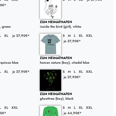
90€*
ZUM HEIMATHAFEN
), green
inside the bird (girl), white
L
XL
je 27,90€*
S
M
L
XL
XXL
je 27,90€*
ZUM HEIMATHAFEN
urquiose blue
human nature (boy), citadel blue
L
XL
je 27,90€*
S
M
L
XL
XXL
je 27,90€*
ZUM HEIMATHAFEN
ghosttree (boy), black
L
XL
XXL
S
M
L
XL
XXL
90€*
je 44,90€*