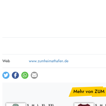
Post-Rock / Folk
LP Hüllen, Zubehör
Rock / Pop
Bücher, Fanzines etc.
Web
www.zumheimathafen.de
Mehr von ZUM
S
M
L
XL
XXL
S
M