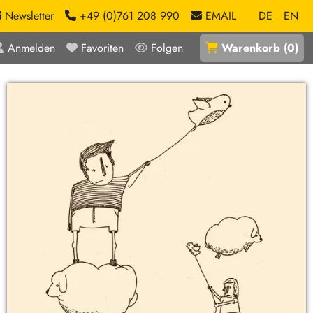
Newsletter
+49 (0)761 208 990
EMAIL
DE
EN
Anmelden
Favoriten
Folgen
Warenkorb
(
0
)