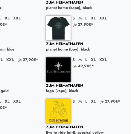
ZUM HEIMATHAFEN
k
planet home (kapu), black
L
XL
XXL
S
M
L
XL
XXL
90€*
je 27,90€*
ZUM HEIMATHAFEN
nim blue
planet home (boy), black
XL
XXL
je 27,90€*
S
M
L
XL
XXL
je 49,90€*
ZUM HEIMATHAFEN
 gold
logo (kapu), black
L
XL
XXL
S
M
L
XL
je 27,90€*
90€*
ZUM HEIMATHAFEN
live to ride (girl), spectral yellow