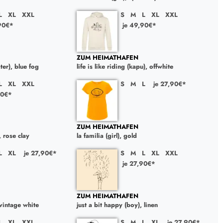
L
XL
XXL
S
M
L
XL
XXL
90€*
je 49,90€*
ZUM HEIMATHAFEN
ater), blue fog
life is like riding (kapu), offwhite
L
XL
XXL
S
M
L
je 27,90€*
90€*
ZUM HEIMATHAFEN
), rose clay
la familia (girl), gold
L
XL
je 27,90€*
S
M
L
XL
XXL
je 27,90€*
ZUM HEIMATHAFEN
 vintage white
just a bit happy (boy), linen
L
XL
XXL
S
M
L
XL
je 27,90€*