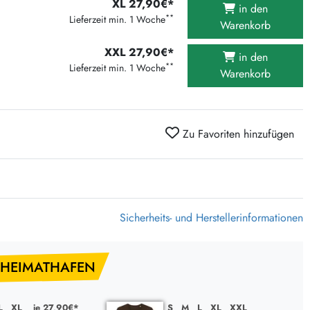
XL 27,90€*
in den
375 Aktion Vinyl Q3 2026
**
Lieferzeit min. 1 Woche
Warenkorb
Clouds Hill & Broken Silence-Sommer-Aktion
XXL 27,90€*
RSD 2026
in den
**
Lieferzeit min. 1 Woche
Warenkorb
FLIGHT 13 REC. SALE
Epitaph Vinyl Günstiger
Unter Schafen-Vinyl günstig
Zu Favoriten hinzufügen
Sicherheits- und Herstellerinformationen
 HEIMATHAFEN
L
XL
je 27,90€*
S
M
L
XL
XXL