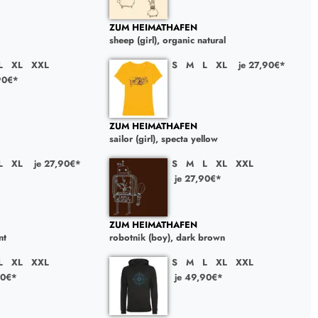
ZUM HEIMATHAFEN
sheep (girl), organic natural
L
XL
XXL
S
M
L
XL
je 27,90€*
90€*
ZUM HEIMATHAFEN
sailor (girl), specta yellow
L
XL
je 27,90€*
S
M
L
XL
XXL
je 27,90€*
ZUM HEIMATHAFEN
nt
robotnik (boy), dark brown
L
XL
XXL
S
M
L
XL
XXL
90€*
je 49,90€*