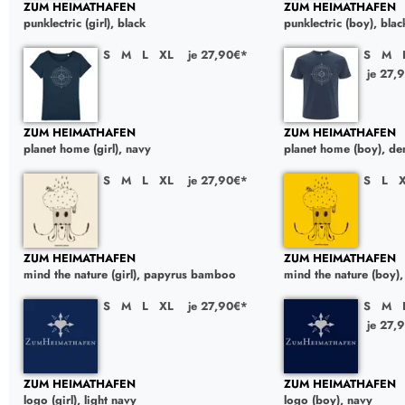
ZUM HEIMATHAFEN
ZUM HEIMATHAFEN
punklectric (girl), black
punklectric (boy), blac
S
M
L
XL
je 27,90€*
S
M
je 27,
ZUM HEIMATHAFEN
ZUM HEIMATHAFEN
planet home (girl), navy
planet home (boy), de
S
M
L
XL
je 27,90€*
S
L
ZUM HEIMATHAFEN
ZUM HEIMATHAFEN
mind the nature (girl), papyrus bamboo
mind the nature (boy),
S
M
L
XL
je 27,90€*
S
M
je 27,
ZUM HEIMATHAFEN
ZUM HEIMATHAFEN
logo (girl), light navy
logo (boy), navy