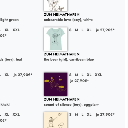
ZUM HEIMATHAFEN
 light green
unbearable love (boy), white
L
XL
XXL
S
M
L
XL
je 27,90€*
90€*
ZUM HEIMATHAFEN
ds (boy), teal
the bear (girl), carribean blue
L
XL
je 27,90€*
S
M
L
XL
XXL
je 27,90€*
ZUM HEIMATHAFEN
, khaki
sound of silence (boy), eggplant
L
XL
XXL
S
M
L
XL
je 27,90€*
90€*