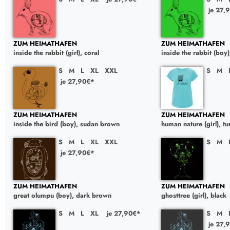
je 27,
ZUM HEIMATHAFEN
ZUM HEIMATHAFEN
inside the rabbit (girl), coral
inside the rabbit (boy
S
M
L
XL
XXL
S
M
je 27,90€*
ZUM HEIMATHAFEN
ZUM HEIMATHAFEN
inside the bird (boy), sudan brown
human nature (girl), t
S
M
L
XL
XXL
S
M
je 27,90€*
ZUM HEIMATHAFEN
ZUM HEIMATHAFEN
great olumpu (boy), dark brown
ghosttree (girl), black
S
M
L
XL
je 27,90€*
S
M
je 27,