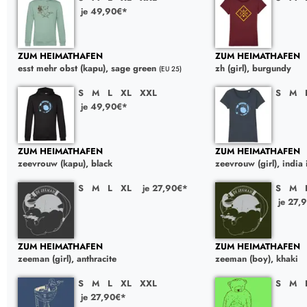
je 49,90€*
ZUM HEIMATHAFEN
ZUM HEIMATHAFEN
esst mehr obst (kapu), sage green
zh (girl), burgundy
(EU 25)
S
M
L
XL
XXL
S
M
je 49,90€*
ZUM HEIMATHAFEN
ZUM HEIMATHAFEN
zeevrouw (kapu), black
zeevrouw (girl), india
S
M
L
XL
je 27,90€*
S
M
je 27,
ZUM HEIMATHAFEN
ZUM HEIMATHAFEN
zeeman (girl), anthracite
zeeman (boy), khaki
S
M
L
XL
XXL
S
M
je 27,90€*