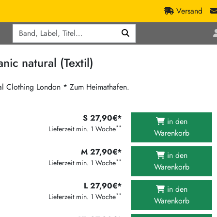
Versand
Q
ic
Aktionen
 natural (Textil)
lassik
Staatsakt-Aktion
ract / Ambient
Crazysane Günstiger
tal Clothing London * Zum Heimathafen.
tronic Goods
Fuzzorama günstiger
Tapete Records günstiger
/Ska
S 27,90€*
in den
**
/ Exotica / Jazz
Lieferzeit min. 1 Woche
Sunny Sunny Bastards Summer 26
Warenkorb
Warner Rockerwochen
M 27,90€*
in den
op
Universal Vinyl Günstig
**
Lieferzeit min. 1 Woche
Warenkorb
ae / Dub
International Anthem Sommer 2026
L 27,90€*
in den
BMG Aktion
**
Lieferzeit min. 1 Woche
Warenkorb
Music on Vinyl-Aktion