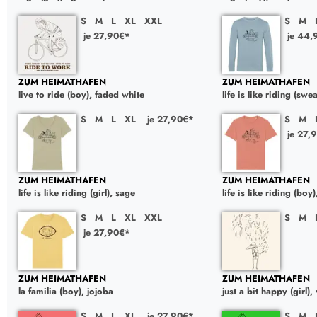
S
M
L
XL
XXL
S
M
je 27,90€*
je 44,
ZUM HEIMATHAFEN
ZUM HEIMATHAFEN
live to ride (boy), faded white
life is like riding (swe
S
M
L
XL
je 27,90€*
S
M
je 27,
ZUM HEIMATHAFEN
ZUM HEIMATHAFEN
life is like riding (girl), sage
life is like riding (boy
S
M
L
XL
XXL
S
M
je 27,90€*
ZUM HEIMATHAFEN
ZUM HEIMATHAFEN
la familia (boy), jojoba
just a bit happy (girl),
S
M
L
XL
je 27,90€*
S
M