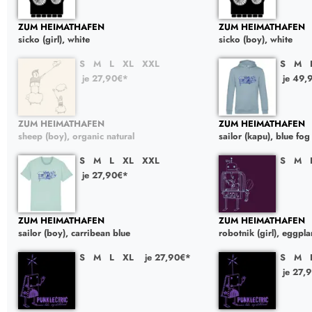
ZUM HEIMATHAFEN
ZUM HEIMATHAFEN
sicko (girl), white
sicko (boy), white
S
M
L
XL
XXL
S
M
je 27,90€*
je 49,
ZUM HEIMATHAFEN
ZUM HEIMATHAFEN
sheep (boy), organic natural
sailor (kapu), blue fog
S
M
L
XL
XXL
S
M
je 27,90€*
ZUM HEIMATHAFEN
ZUM HEIMATHAFEN
sailor (boy), carribean blue
robotnik (girl), eggpla
S
M
L
XL
je 27,90€*
S
M
je 27,