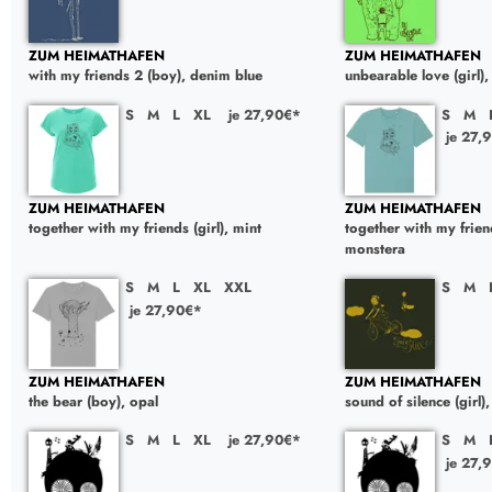
ZUM HEIMATHAFEN
ZUM HEIMATHAFEN
with my friends 2 (boy), denim blue
unbearable love (girl),
S
M
L
XL
je 27,90€*
S
M
je 27,
ZUM HEIMATHAFEN
ZUM HEIMATHAFEN
together with my friends (girl), mint
together with my frien
monstera
S
M
L
XL
XXL
S
M
je 27,90€*
ZUM HEIMATHAFEN
ZUM HEIMATHAFEN
the bear (boy), opal
sound of silence (girl)
S
M
L
XL
je 27,90€*
S
M
je 27,