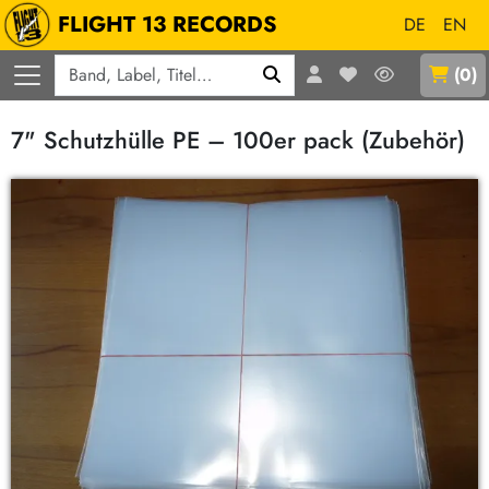
FLIGHT 13 RECORDS
DE
EN
Q
(
0
)
7" Schutzhülle PE – 100er pack (Zubehör)