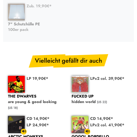
Zub. 19,90€*
7" Schutzhülle PE
100er pack
Vielleicht gefällt dir auch
LP 19,90€*
LPx2 col. 39,90€*
THE DWARVES
FUCKED UP
are young & good looking
hidden world
(US 22)
(US 18)
CD 14,90€*
CD 14,90€*
LP 24,90€*
LPx2 col. 41,90€*
ARCTIC MONKEYS
GOGOL BORDELLO