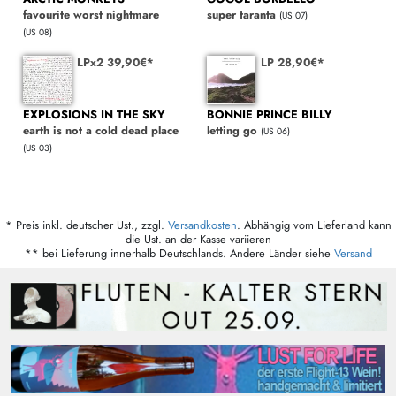
favourite worst nightmare
super taranta
(US 07)
(US 08)
LPx2 39,90€*
LP 28,90€*
EXPLOSIONS IN THE SKY
BONNIE PRINCE BILLY
earth is not a cold dead place
letting go
(US 06)
(US 03)
* Preis inkl. deutscher Ust., zzgl.
Versandkosten
. Abhängig vom Lieferland kann
die Ust. an der Kasse variieren
** bei Lieferung innerhalb Deutschlands. Andere Länder siehe
Versand