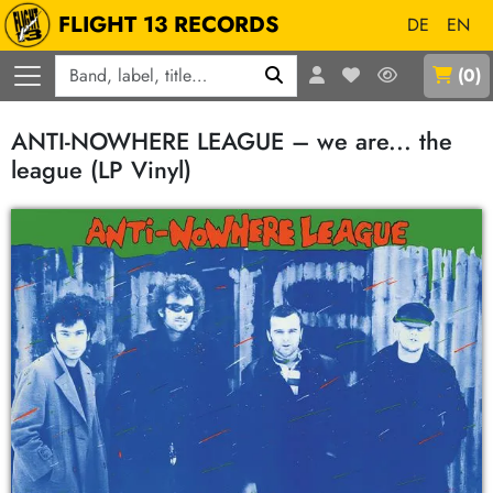
FLIGHT 13 RECORDS
DE
EN
Q
(
0
)
ANTI-NOWHERE LEAGUE – we are... the
league (LP Vinyl)