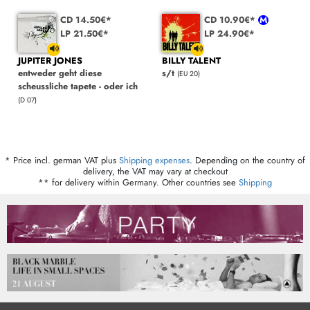
CD 14.50€*
CD 10.90€*
LP 21.50€*
LP 24.90€*
JUPITER JONES
BILLY TALENT
entweder geht diese
s/t
(EU 20)
scheussliche tapete - oder ich
(D 07)
* Price incl. german VAT plus
Shipping expenses
. Depending on the country of
delivery, the VAT may vary at checkout
** for delivery within Germany. Other countries see
Shipping