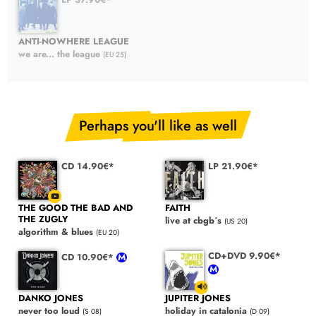
ANTI-NOWHERE LEAGUE
we are... the league
(EU 25)
Perhaps you'll like as well
CD 14.90€*
LP 21.90€*
THE GOOD THE BAD AND
FAITH
THE ZUGLY
live at cbgb´s
(US 20)
algorithm & blues
(EU 20)
CD+DVD 9.90€*
CD 10.90€*
DANKO JONES
JUPITER JONES
never too loud
holiday in catalonia
(S 08)
(D 09)