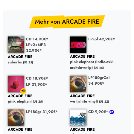
Mehr von ARCADE FIRE
CD 14,90€*
LPcol 42,90€*
LPx2+MP3
32,90€*
ARCADE FIRE
ARCADE FIRE
pink elephant (indie-exkl.
suburbs
(US 25)
meltdown-lp)
(US 25)
LP180grCol
CD 18,90€*
34,90€*
LP 31,90€*
ARCADE FIRE
ARCADE FIRE
pink elephant
we (white vinyl)
(US 25)
(US 22)
LP180gr 31,90€*
CD 9,90€*
ARCADE FIRE
ARCADE FIRE