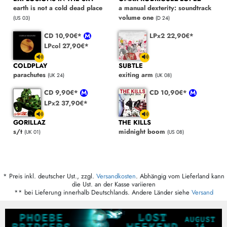
earth is not a cold dead place
a manual dexterity: soundtrack
volume one
(US 03)
(D 24)
CD 10,90€*
LPx2 22,90€*
LPcol 27,90€*
COLDPLAY
SUBTLE
parachutes
exiting arm
(UK 24)
(UK 08)
CD 9,90€*
CD 10,90€*
LPx2 37,90€*
GORILLAZ
THE KILLS
s/t
midnight boom
(UK 01)
(US 08)
* Preis inkl. deutscher Ust., zzgl.
Versandkosten
. Abhängig vom Lieferland kann
die Ust. an der Kasse variieren
** bei Lieferung innerhalb Deutschlands. Andere Länder siehe
Versand