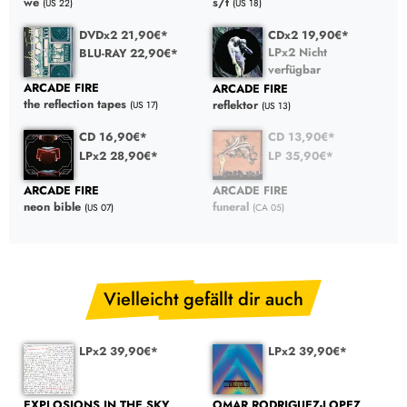
we
s/t
(US 22)
(US 18)
DVDx2 21,90€*
CDx2 19,90€*
LPx2 Nicht
BLU-RAY 22,90€*
verfügbar
ARCADE FIRE
ARCADE FIRE
the reflection tapes
reflektor
(US 17)
(US 13)
CD 16,90€*
CD 13,90€*
LPx2 28,90€*
LP 35,90€*
ARCADE FIRE
ARCADE FIRE
neon bible
funeral
(US 07)
(CA 05)
Vielleicht gefällt dir auch
LPx2 39,90€*
LPx2 39,90€*
EXPLOSIONS IN THE SKY
OMAR RODRIGUEZ-LOPEZ