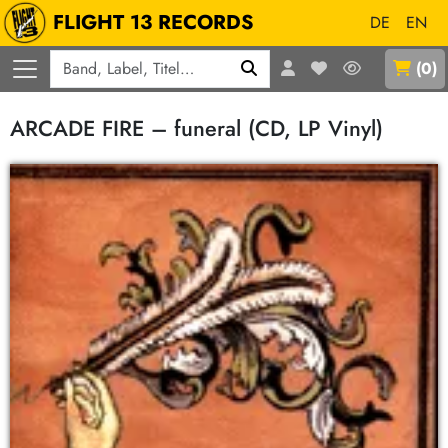
FLIGHT 13 RECORDS
DE
EN
Q
(
0
)
ARCADE FIRE – funeral (CD, LP Vinyl)