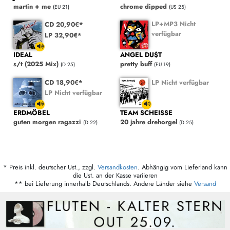
martin + me
chrome dipped
(EU 21)
(US 25)
LP+MP3 Nicht
CD 20,90€*
verfügbar
LP 32,90€*
IDEAL
ANGEL DU$T
s/t (2025 Mix)
pretty buff
(D 25)
(EU 19)
CD 18,90€*
LP Nicht verfügbar
LP Nicht verfügbar
ERDMÖBEL
TEAM SCHEISSE
guten morgen ragazzi
20 jahre drehorgel
(D 22)
(D 25)
* Preis inkl. deutscher Ust., zzgl.
Versandkosten
. Abhängig vom Lieferland kann
die Ust. an der Kasse variieren
** bei Lieferung innerhalb Deutschlands. Andere Länder siehe
Versand