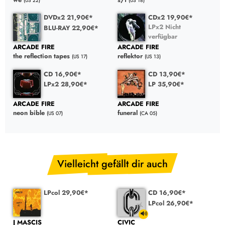
(US 22)
(US 18)
DVDx2 21,90€*
CDx2 19,90€*
LPx2 Nicht
BLU-RAY 22,90€*
verfügbar
ARCADE FIRE
ARCADE FIRE
the reflection tapes
reflektor
(US 17)
(US 13)
CD 16,90€*
CD 13,90€*
LPx2 28,90€*
LP 35,90€*
ARCADE FIRE
ARCADE FIRE
neon bible
funeral
(US 07)
(CA 05)
Vielleicht gefällt dir auch
LPcol 29,90€*
CD 16,90€*
LPcol 26,90€*
J MASCIS
CIVIC