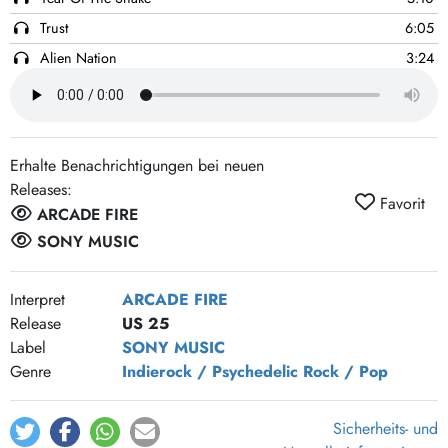
Trust
6:05
Alien Nation
3:24
Beyond Salvation
1:20
Ride Or Die
4:08
I Love Her Shadow
5:29
Erhalte Benachrichtigungen bei neuen
She Cries Diamond Rain
1:21
Releases:
Favorit
Stuck In My Head
7:23
ARCADE FIRE
SONY MUSIC
Interpret
ARCADE FIRE
Release
US 25
Label
SONY MUSIC
Genre
Indierock / Psychedelic
Rock / Pop
Sicherheits- und