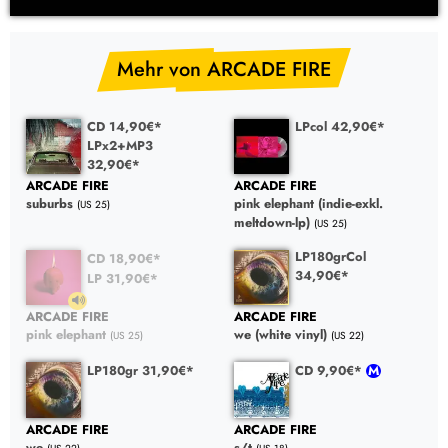
Mehr von ARCADE FIRE
CD 14,90€*
LPcol 42,90€*
LPx2+MP3
32,90€*
ARCADE FIRE
ARCADE FIRE
pink elephant (indie-exkl.
suburbs
(US 25)
meltdown-lp)
(US 25)
LP180grCol
CD 18,90€*
34,90€*
LP 31,90€*
ARCADE FIRE
ARCADE FIRE
pink elephant
we (white vinyl)
(US 25)
(US 22)
LP180gr 31,90€*
CD 9,90€*
ARCADE FIRE
ARCADE FIRE
we
s/t