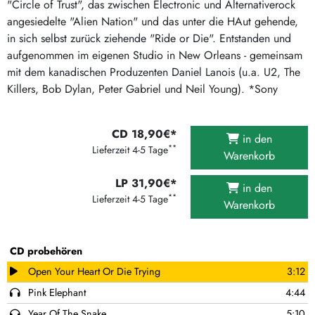
"Circle of Trust", das zwischen Electronic und Alternativerock
angesiedelte "Alien Nation" und das unter die HAut gehende,
in sich selbst zurück ziehende "Ride or Die". Entstanden und
aufgenommen im eigenen Studio in New Orleans - gemeinsam
mit dem kanadischen Produzenten Daniel Lanois (u.a. U2, The
Killers, Bob Dylan, Peter Gabriel und Neil Young). *Sony
CD 18,90€*
in den
**
Lieferzeit 4-5 Tage
Warenkorb
LP 31,90€*
in den
**
Lieferzeit 4-5 Tage
Warenkorb
CD probehören
Open Your Heart Or Die Trying
3:12
Pink Elephant
4:44
Year Of The Snake
5:10