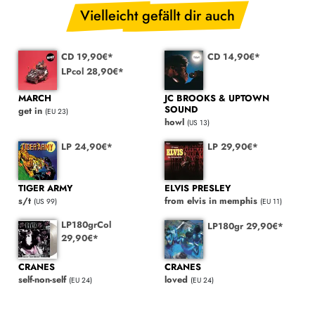
Vielleicht gefällt dir auch
CD 19,90€*
CD 14,90€*
LPcol 28,90€*
MARCH
JC BROOKS & UPTOWN
SOUND
get in
(EU 23)
howl
(US 13)
LP 24,90€*
LP 29,90€*
TIGER ARMY
ELVIS PRESLEY
s/t
from elvis in memphis
(US 99)
(EU 11)
LP180grCol
LP180gr 29,90€*
29,90€*
CRANES
CRANES
self-non-self
loved
(EU 24)
(EU 24)