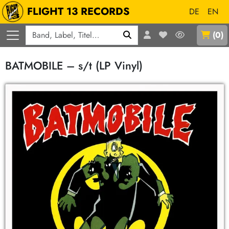
FLIGHT 13 RECORDS
DE
EN
Q
(
0
)
BATMOBILE – s/t (LP Vinyl)