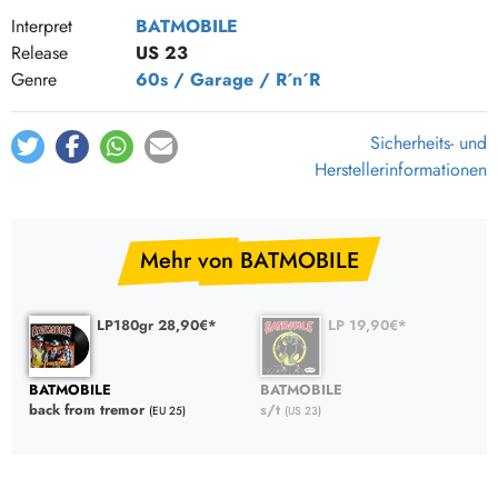
Interpret
BATMOBILE
Release
US 23
Genre
60s / Garage / R´n´R
Sicherheits- und
Herstellerinformationen
Mehr von BATMOBILE
LP180gr 28,90€*
LP 19,90€*
BATMOBILE
BATMOBILE
back from tremor
s/t
(EU 25)
(US 23)