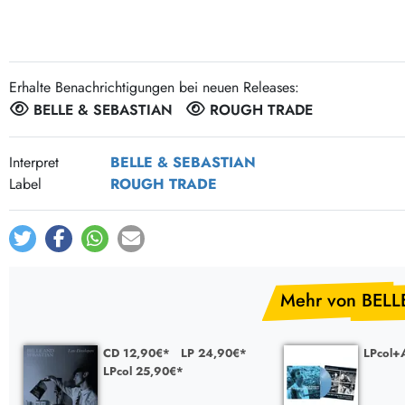
Post-Rock / Folk
LP Hüllen, Zubehör
Rock / Pop
Bücher, Fanzines etc.
Erhalte Benachrichtigungen bei neuen Releases:
BELLE & SEBASTIAN
ROUGH TRADE
Interpret
BELLE & SEBASTIAN
Label
ROUGH TRADE
Mehr von BELL
CD 12,90€*
LP 24,90€*
LPcol+A
LPcol 25,90€*