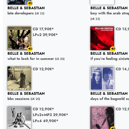
BELLE & SEBASTIAN
BELLE & SEBASTIAN
late developers
boy with the arab stra
(UK 23)
(UK 23)
CD 17,90€*
CD 13,
LPx2 29,90€*
BELLE & SEBASTIAN
BELLE & SEBASTIAN
what to look for in summer
if you´re feeling sinist
(US 20)
CD 12,90€*
CD 14,
BELLE & SEBASTIAN
BELLE & SEBASTIAN
bbc sessions
days of the bagnold su
(UK 20)
CD 12,90€*
CD 12,
LPx2+MP3 29,90€*
LPx4 49,90€*