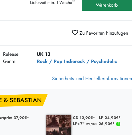
**
Lieferzeit min. 1 Woche
375 Aktion Vinyl Q3 2026
Warenkorb
Clouds Hill & Broken Silence-Sommer-Aktion
RSD 2026
Zu Favoriten hinzufügen
FLIGHT 13 REC. SALE
Epitaph Vinyl Günstiger
Unter Schafen-Vinyl günstig
Release
UK 13
Genre
Rock / Pop
Indierock / Psychedelic
Sicherheits- und Herstellerinformationen
E & SEBASTIAN
rtprint 37,90€*
CD 12,90€*
LP 24,90€*
LP+7"
26,90€*
29,90€