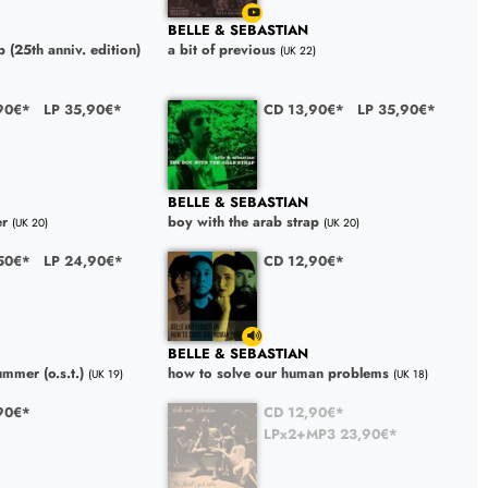
BELLE & SEBASTIAN
p (25th anniv. edition)
a bit of previous
(UK 22)
90€*
LP 35,90€*
CD 13,90€*
LP 35,90€*
BELLE & SEBASTIAN
er
boy with the arab strap
(UK 20)
(UK 20)
50€*
LP 24,90€*
CD 12,90€*
BELLE & SEBASTIAN
mmer (o.s.t.)
how to solve our human problems
(UK 19)
(UK 18)
90€*
CD 12,90€*
LPx2+MP3 23,90€*