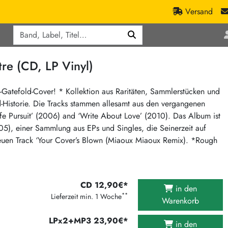
Versand
Q
ic
Aktionen
re (CD, LP Vinyl)
lassik
Staatsakt-Aktion
ract / Ambient
Crazysane Günstiger
atefold-Cover! * Kollektion aus Raritäten, Sammlerstücken und
Historie. Die Tracks stammen allesamt aus den vergangenen
tronic Goods
Fuzzorama günstiger
fe Pursuit’ (2006) and ‘Write About Love’ (2010). Das Album ist
Tapete Records günstiger
/Ska
), einer Sammlung aus EPs und Singles, die Seinerzeit auf
/ Exotica / Jazz
Sunny Sunny Bastards Summer 26
neuen Track ‘Your Cover’s Blown (Miaoux Miaoux Remix). *Rough
Warner Rockerwochen
op
Universal Vinyl Günstig
ae / Dub
CD 12,90€*
International Anthem Sommer 2026
in den
**
Lieferzeit min. 1 Woche
Warenkorb
BMG Aktion
Music on Vinyl-Aktion
LPx2+MP3 23,90€*
in den