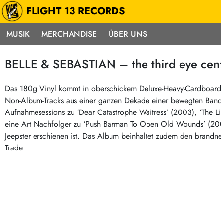
FLIGHT 13 RECORDS
MUSIK
MERCHANDISE
ÜBER UNS
Musik
Punk / HC
Electron
BELLE & SEBASTIAN – the third eye cent
Alle Neuheiten
Hardcore
Neok
Pre-Order
Emo
Abst
Das 180g Vinyl kommt in oberschickem Deluxe-Heavy-Cardboard-G
Non-Album-Tracks aus einer ganzen Dekade einer bewegten Band-
Highlights
Postpunk / New Wave
Elec
Aufnahmesessions zu ‘Dear Catastrophe Waitress’ (2003), ‘The Li
Exklusiv & Limitiert
Punkrock
Reggae
eine Art Nachfolger zu ‘Push Barman To Open Old Wounds’ (2005
Soul 
Neu auf Lager
60s / Garage
Jeepster erschienen ist. Das Album beinhaltet zudem den brand
Trade
Beat / Surf
Ska
Sonderangebote
60s / Garage / R´n´R
Hiph
Midprice
Regg
Gitarre
Mehr…
Indierock / Psychedelic
deutschsprachig
Vintage-Rock / Metal
Soundtracks