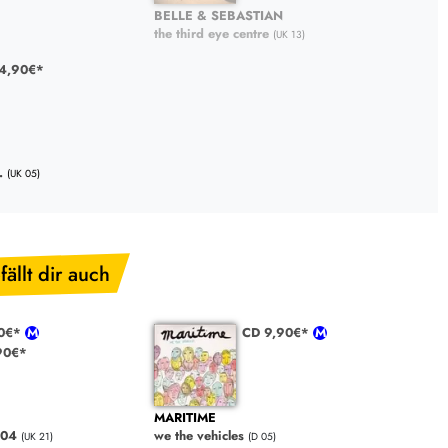
BELLE & SEBASTIAN
the third eye centre
(UK 13)
4,90€*
.
(UK 05)
fällt dir auch
90€*
CD 9,90€*
90€*
MARITIME
004
we the vehicles
(UK 21)
(D 05)