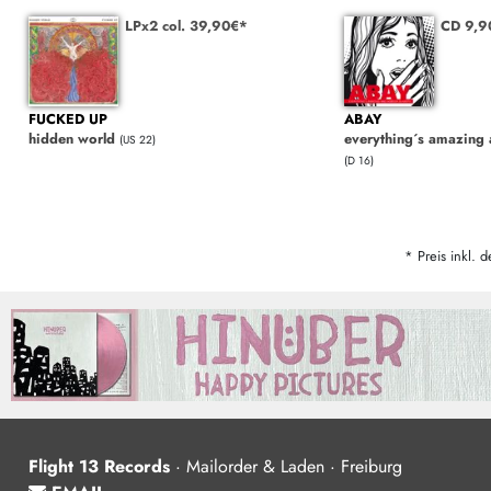
LPx2 col. 39,90€*
CD 9,
FUCKED UP
ABAY
hidden world
everything´s amazing
(US 22)
(D 16)
* Preis inkl. d
Flight 13 Records
·
Mailorder & Laden · Freiburg