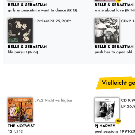
BELLE & SEBASTIAN
BELLE & SEBASTIAN
girls in peacetime want to dance
write about love
(UK 15)
(UK 14)
LPx2+MP3 29,90€*
CDx2 1
BELLE & SEBASTIAN
BELLE & SEBASTIAN
life pursuit
push bar to open old..
(UK 06)
Vielleicht ge
LPx2 Nicht verfügbar
CD 9,
LP 26,
THE NOTWIST
PJ HARVEY
12
peel sessions 1991-2
(US 16)