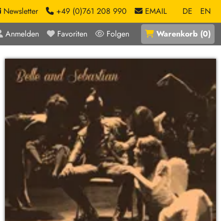
Newsletter
+49 (0)761 208 990
EMAIL
DE
EN
Anmelden
Favoriten
Folgen
Warenkorb
(
0
)