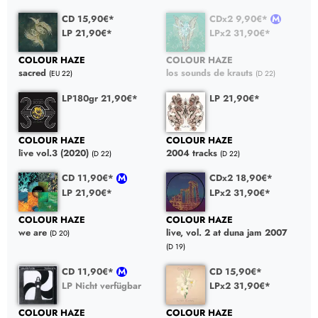
CD 15,90€*
CDx2 9,90€*
LP 21,90€*
LPx2 31,90€*
COLOUR HAZE
COLOUR HAZE
sacred
los sounds de krauts
(EU 22)
(D 22)
LP180gr 21,90€*
LP 21,90€*
COLOUR HAZE
COLOUR HAZE
live vol.3 (2020)
2004 tracks
(D 22)
(D 22)
CD 11,90€*
CDx2 18,90€*
LP 21,90€*
LPx2 31,90€*
COLOUR HAZE
COLOUR HAZE
we are
live, vol. 2 at duna jam 2007
(D 20)
(D 19)
CD 11,90€*
CD 15,90€*
LP Nicht verfügbar
LPx2 31,90€*
COLOUR HAZE
COLOUR HAZE