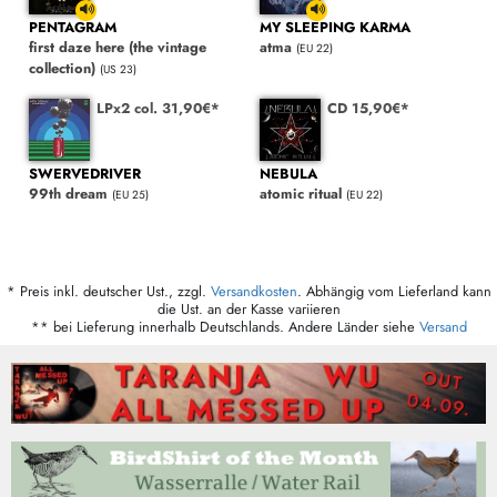
PENTAGRAM
MY SLEEPING KARMA
first daze here (the vintage
atma
(EU 22)
collection)
(US 23)
LPx2 col. 31,90€*
CD 15,90€*
SWERVEDRIVER
NEBULA
99th dream
atomic ritual
(EU 25)
(EU 22)
* Preis inkl. deutscher Ust., zzgl.
Versandkosten
. Abhängig vom Lieferland kann
die Ust. an der Kasse variieren
** bei Lieferung innerhalb Deutschlands. Andere Länder siehe
Versand