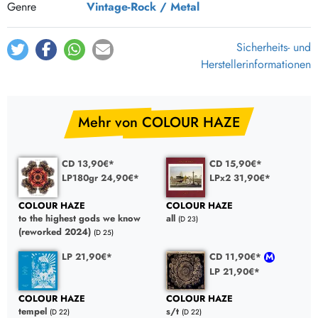
Genre
Vintage-Rock / Metal
Sicherheits- und
Herstellerinformationen
Mehr von COLOUR HAZE
CD 13,90€*
CD 15,90€*
LP180gr 24,90€*
LPx2 31,90€*
COLOUR HAZE
COLOUR HAZE
to the highest gods we know
all
(D 23)
(reworked 2024)
(D 25)
LP 21,90€*
CD 11,90€*
LP 21,90€*
COLOUR HAZE
COLOUR HAZE
tempel
s/t
(D 22)
(D 22)