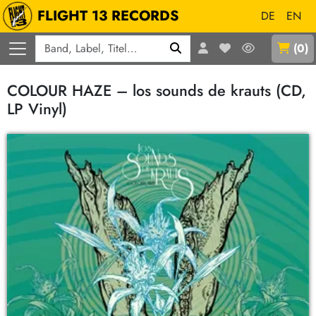
FLIGHT 13 RECORDS
DE
EN
Q
(
0
)
COLOUR HAZE – los sounds de krauts (CD,
LP Vinyl)