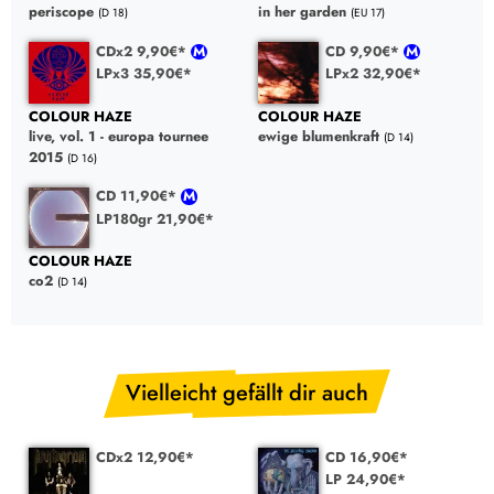
periscope
in her garden
(D 18)
(EU 17)
CDx2 9,90€*
CD 9,90€*
LPx3 35,90€*
LPx2 32,90€*
COLOUR HAZE
COLOUR HAZE
live, vol. 1 - europa tournee
ewige blumenkraft
(D 14)
2015
(D 16)
CD 11,90€*
LP180gr 21,90€*
COLOUR HAZE
co2
(D 14)
Vielleicht gefällt dir auch
CDx2 12,90€*
CD 16,90€*
LP 24,90€*