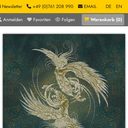
Newsletter
+49 (0)761 208 990
EMAIL
DE
EN
Anmelden
Favoriten
Folgen
Warenkorb
(
0
)