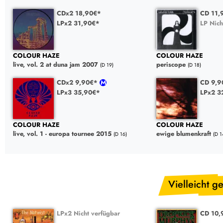
CDx2 18,90€*
CD 11
LPx2 31,90€*
LP Nich
COLOUR HAZE
COLOUR HAZE
live, vol. 2 at duna jam 2007
periscope
(D 19)
(D 18)
CDx2 9,90€*
CD 9,
LPx3 35,90€*
LPx2 3
COLOUR HAZE
COLOUR HAZE
live, vol. 1 - europa tournee 2015
ewige blumenkraft
(D 16)
(D 1
Vielleicht ge
LPx2 Nicht verfügbar
CD 10