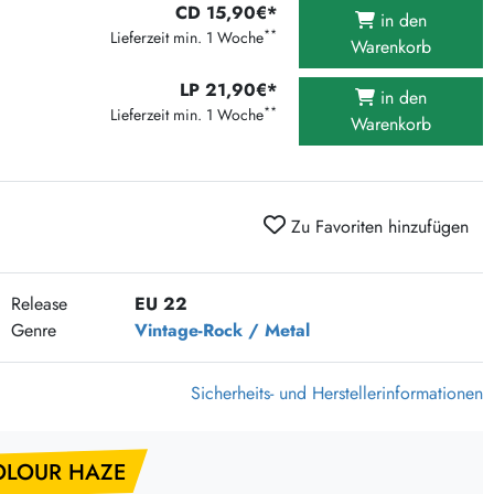
CD 15,90€*
375 Aktion Vinyl Q3 2026
in den
**
Lieferzeit min. 1 Woche
Warenkorb
Clouds Hill & Broken Silence-Sommer-Aktion
RSD 2026
LP 21,90€*
in den
**
Lieferzeit min. 1 Woche
FLIGHT 13 REC. SALE
Warenkorb
Epitaph Vinyl Günstiger
Unter Schafen-Vinyl günstig
Zu Favoriten hinzufügen
Release
EU 22
Genre
Vintage-Rock / Metal
Sicherheits- und Herstellerinformationen
OLOUR HAZE