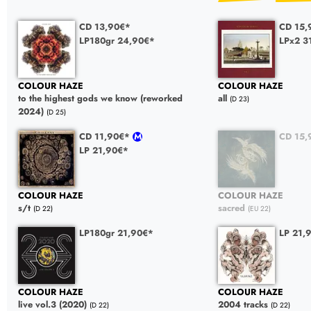
CD 13,90€*
CD 15,
LP180gr 24,90€*
LPx2 3
COLOUR HAZE
COLOUR HAZE
to the highest gods we know (reworked
all
(D 23)
2024)
(D 25)
CD 11,90€*
CD 15,
LP 21,90€*
COLOUR HAZE
COLOUR HAZE
s/t
sacred
(D 22)
(EU 22)
LP180gr 21,90€*
LP 21,
COLOUR HAZE
COLOUR HAZE
live vol.3 (2020)
2004 tracks
(D 22)
(D 22)