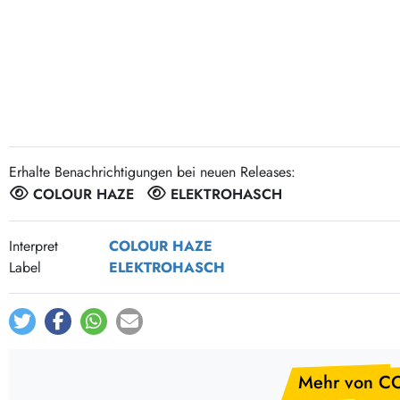
Post-Rock / Folk
LP Hüllen, Zubehör
Rock / Pop
Bücher, Fanzines etc.
Erhalte Benachrichtigungen bei neuen Releases:
COLOUR HAZE
ELEKTROHASCH
Interpret
COLOUR HAZE
Label
ELEKTROHASCH
Mehr von C