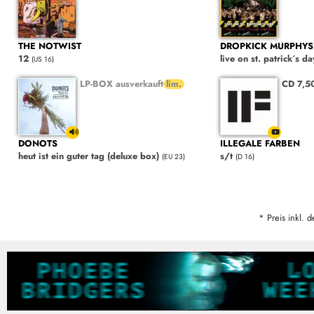
THE NOTWIST
DROPKICK MURPHYS
12
live on st. patrick´s da
(US 16)
LP-BOX ausverkauft
CD 7,5
DONOTS
ILLEGALE FARBEN
heut ist ein guter tag (deluxe box)
s/t
(EU 23)
(D 16)
* Preis inkl. d