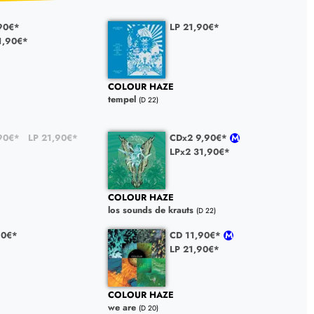
90€*
LP 21,90€*
1,90€*
COLOUR HAZE
tempel
(D 22)
90€*
LP 21,90€*
CDx2 9,90€*
LPx2 31,90€*
COLOUR HAZE
los sounds de krauts
(D 22)
90€*
CD 11,90€*
LP 21,90€*
COLOUR HAZE
we are
(D 20)