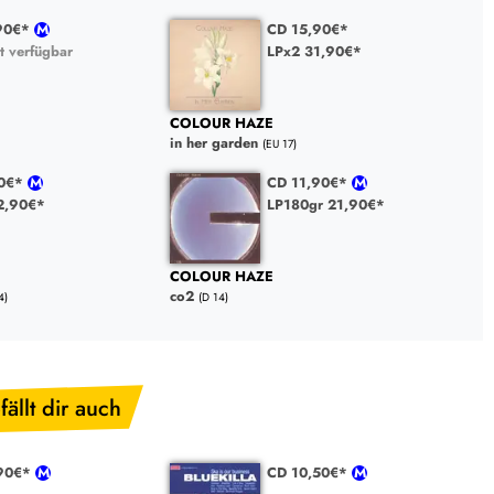
,90€*
CD 15,90€*
t verfügbar
LPx2 31,90€*
COLOUR HAZE
in her garden
(EU 17)
90€*
CD 11,90€*
2,90€*
LP180gr 21,90€*
COLOUR HAZE
co2
4)
(D 14)
fällt dir auch
,90€*
CD 10,50€*