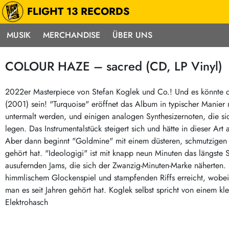
FLIGHT 13 RECORDS
MUSIK
MERCHANDISE
ÜBER UNS
Musik
Punk / HC
Electron
COLOUR HAZE – sacred (CD, LP Vinyl)
Alle Neuheiten
Hardcore
Neok
Pre-Order
Emo
Abst
2022er Masterpiece von Stefan Koglek und Co.! Und es könnte d
(2001) sein! "Turquoise" eröffnet das Album in typischer Manier
Highlights
Postpunk / New Wave
Elec
untermalt werden, und einigen analogen Synthesizernoten, die s
Exklusiv & Limitiert
Punkrock
Reggae
legen. Das Instrumentalstück steigert sich und hätte in dieser Ar
Soul 
Neu auf Lager
60s / Garage
Aber dann beginnt "Goldmine" mit einem düsteren, schmutzigen Rif
gehört hat. "Ideologigi" ist mit knapp neun Minuten das längste 
Beat / Surf
Ska
Sonderangebote
ausufernden Jams, die sich der Zwanzig-Minuten-Marke näherten. 
60s / Garage / R´n´R
Hiph
Midprice
himmlischem Glockenspiel und stampfenden Riffs erreicht, wobei
Regg
Gitarre
Mehr…
man es seit Jahren gehört hat. Koglek selbst spricht von einem 
Indierock / Psychedelic
Elektrohasch
deutschsprachig
Vintage-Rock / Metal
Soundtracks