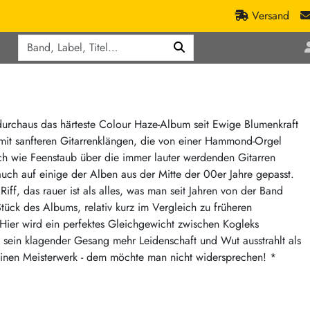
Versand
Q
ic
Aktionen
lassik
Staatsakt-Aktion
ract / Ambient
Crazysane Günstiger
urchaus das härteste Colour Haze-Album seit Ewige Blumenkraft
 mit sanfteren Gitarrenklängen, die von einer Hammond-Orgel
tronic Goods
Fuzzorama günstiger
ich wie Feenstaub über die immer lauter werdenden Gitarren
Tapete Records günstiger
/Ska
t auch auf einige der Alben aus der Mitte der 00er Jahre gepasst.
/ Exotica / Jazz
Sunny Sunny Bastards Summer 26
f, das rauer ist als alles, was man seit Jahren von der Band
Stück des Albums, relativ kurz im Vergleich zu früheren
Warner Rockerwochen
Hier wird ein perfektes Gleichgewicht zwischen Kogleks
op
Universal Vinyl Günstig
 sein klagender Gesang mehr Leidenschaft und Wut ausstrahlt als
ae / Dub
International Anthem Sommer 2026
kleinen Meisterwerk - dem möchte man nicht widersprechen! *
BMG Aktion
Music on Vinyl-Aktion