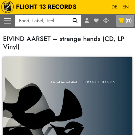
FLIGHT 13 RECORDS
DE
EN
Q
(
0
)
EIVIND AARSET – strange hands (CD, LP
Vinyl)