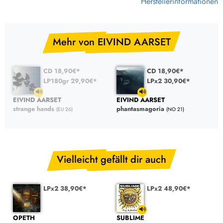
Herstellerinformationen
Mehr von EIVIND AARSET
CD 18,90€*
CD 18,90€*
LP180gr 29,90€*
LPx2 30,90€*
EIVIND AARSET
EIVIND AARSET
strange hands
phantasmagoria
(EU 26)
(NO 21)
Vielleicht gefällt dir auch
LPx2 38,90€*
LPx2 48,90€*
OPETH
SUBLIME