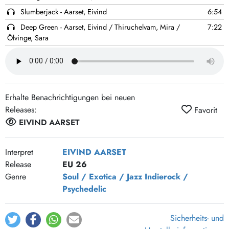
Slumberjack - Aarset, Eivind
6:54
Deep Green - Aarset, Eivind / Thiruchelvam, Mira /
7:22
Ölvinge, Sara
Space Bob - Aarset, Eivind
6:03
What Drifts Below - Aarset, Eivind / Ölvinge, Sara
6:23
Erhalte Benachrichtigungen bei neuen
Releases:
Favorit
EIVIND AARSET
Interpret
EIVIND AARSET
Release
EU 26
Genre
Soul / Exotica / Jazz
Indierock /
Psychedelic
Sicherheits- und