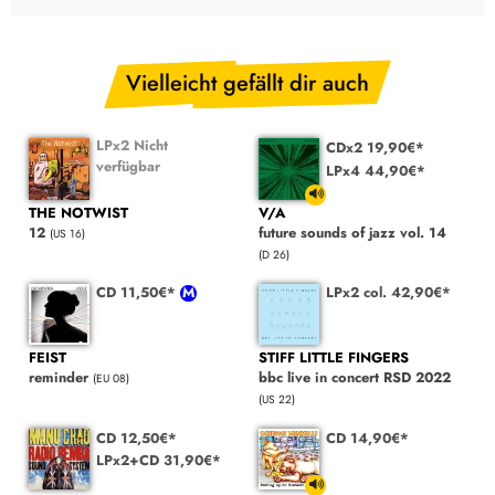
Vielleicht gefällt dir auch
LPx2 Nicht
CDx2 19,90€*
verfügbar
LPx4 44,90€*
THE NOTWIST
V/A
12
future sounds of jazz vol. 14
(US 16)
(D 26)
CD 11,50€*
LPx2 col. 42,90€*
FEIST
STIFF LITTLE FINGERS
reminder
bbc live in concert RSD 2022
(EU 08)
(US 22)
CD 12,50€*
CD 14,90€*
LPx2+CD 31,90€*