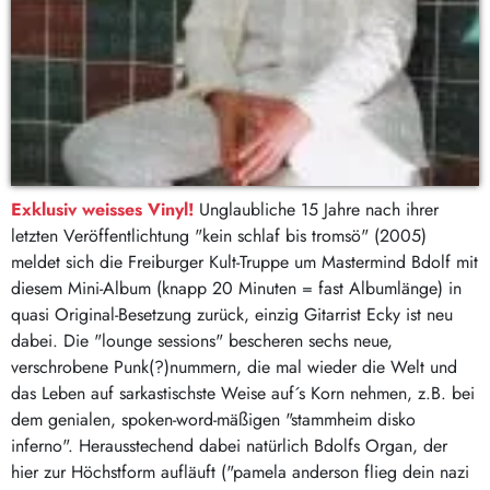
Exklusiv weisses Vinyl!
Unglaubliche 15 Jahre nach ihrer
letzten Veröffentlichtung "kein schlaf bis tromsö" (2005)
meldet sich die Freiburger Kult-Truppe um Mastermind Bdolf mit
diesem Mini-Album (knapp 20 Minuten = fast Albumlänge) in
quasi Original-Besetzung zurück, einzig Gitarrist Ecky ist neu
dabei. Die "lounge sessions" bescheren sechs neue,
verschrobene Punk(?)nummern, die mal wieder die Welt und
das Leben auf sarkastischste Weise auf´s Korn nehmen, z.B. bei
dem genialen, spoken-word-mäßigen "stammheim disko
inferno". Herausstechend dabei natürlich Bdolfs Organ, der
hier zur Höchstform aufläuft ("pamela anderson flieg dein nazi