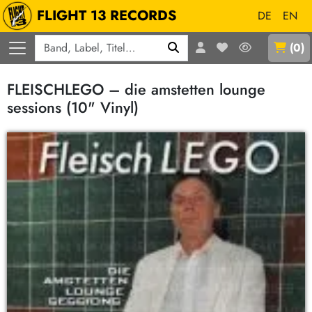
FLIGHT 13 RECORDS
DE
EN
Q
(
0
)
FLEISCHLEGO – die amstetten lounge
sessions (10" Vinyl)