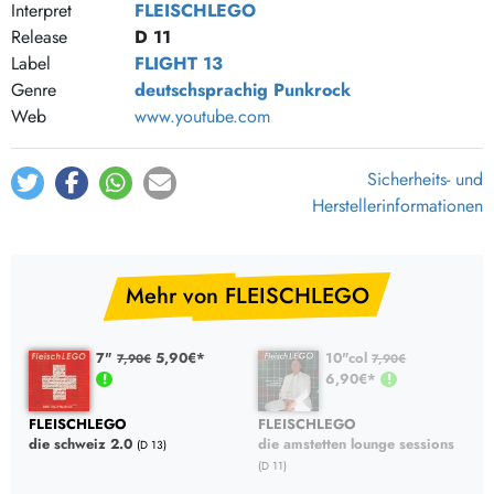
Interpret
FLEISCHLEGO
Release
D 11
Label
FLIGHT 13
Genre
deutschsprachig
Punkrock
Web
www.youtube.com
Sicherheits- und
Herstellerinformationen
Mehr von FLEISCHLEGO
7"
5,90€*
10"col
7,90€
7,90€
6,90€*
FLEISCHLEGO
FLEISCHLEGO
die schweiz 2.0
die amstetten lounge sessions
(D 13)
(D 11)