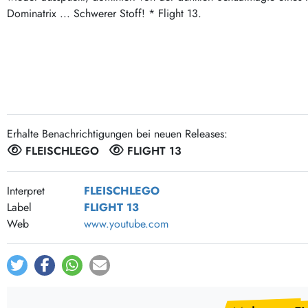
Post-Rock / Folk
LP Hüllen, Zubehör
Dominatrix ... Schwerer Stoff! * Flight 13.
Rock / Pop
Bücher, Fanzines etc.
Erhalte Benachrichtigungen bei neuen Releases:
FLEISCHLEGO
FLIGHT 13
Interpret
FLEISCHLEGO
Label
FLIGHT 13
Web
www.youtube.com