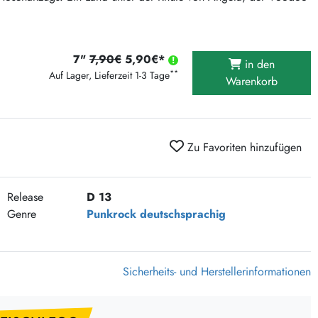
375 Aktion Vinyl Q3 2026
Clouds Hill & Broken Silence-Sommer-Aktion
RSD 2026
7"
7,90€
5,90€*
in den
**
Auf Lager, Lieferzeit 1-3 Tage
FLIGHT 13 REC. SALE
Warenkorb
Epitaph Vinyl Günstiger
Unter Schafen-Vinyl günstig
Zu Favoriten hinzufügen
Release
D 13
Genre
Punkrock
deutschsprachig
Sicherheits- und Herstellerinformationen