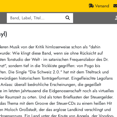
Versand
Q
ic
Aktionen
yl)
lassik
Staatsakt-Aktion
ract / Ambient
Crazysane Günstiger
eren Musik von der Kritik hirnloserweise schon als "dahin
wurde: Wie klingt diese Band, wenn sie ohne Rücksicht auf
tronic Goods
Fuzzorama günstiger
ten Tonstudio der Welt - im satanischen Frequenzlabor des Dr.
Tapete Records günstiger
/Ska
t", sondern tief in die Trickkiste gegriffen: von Pogo bis
/ Exotica / Jazz
Sunny Sunny Bastards Summer 26
ten. Die Single "Die Schweiz 2.0." hat mit dem Titeltrack und
rwürdigen historischem Tonträgerformat. Eingefleischte Legofans
Warner Rockerwochen
Anlass: überall bedrohliche Erscheinungen, die gegeißelt
op
Universal Vinyl Günstig
 im letzten Jahrtausend die Eidgenossenschaft noch als virtuelles
ae / Dub
International Anthem Sommer 2026
er Raumzeit zu orten. Und als toten Briefkasten der Steuergelder.
e das Thema mit dem Groove der Steuer-CDs zu einem heißen Hit
BMG Aktion
en Moloch Großstadt, der das arglose Landkind verschlingt und
Music on Vinyl-Aktion
 Hosenanzugs. Ein Land unter der Knute von Angela, der Voodoo-