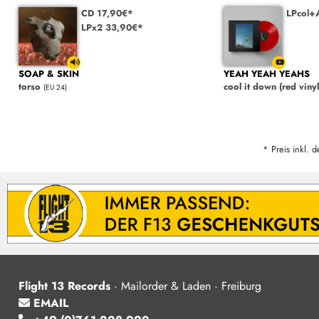
CD 17,90€*
LPcol+A
LPx2 33,90€*
SOAP & SKIN
YEAH YEAH YEAHS
torso
cool it down (red vinyl
(EU 24)
* Preis inkl. d
Flight 13 Records
·
Mailorder & Laden · Freiburg
EMAIL