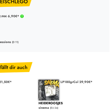
LEISCHLEGO
6,90€*
7,90€
sessions
(D 11)
fällt dir auch
 21,50€*
LP180grCol 29,90€*
HEIDEROOSJES
sinema
(EU 24)