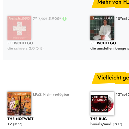
Mehr von F
7"
5,90€*
10"col
7,90€
FLEISCHLEGO
FLEISCHLEGO
die schweiz 2.0
die amstetten lounge 
(D 13)
Vielleicht ge
LPx2 Nicht verfügbar
12"col
THE NOTWIST
THE BUG
12
burials/mud
(US 16)
(US 25)