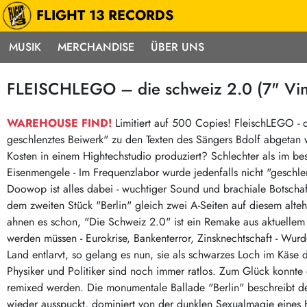
FLIGHT 13 RECORDS
MUSIK
MERCHANDISE
ÜBER UNS
Musik
Punk / HC
Electron
FLEISCHLEGO – die schweiz 2.0 (7" Vin
Alle Neuheiten
Hardcore
Neok
Pre-Order
Emo
Abst
WAREHOUSE FIND!
Limitiert auf 500 Copies! FleischLEGO - d
geschlenztes Beiwerk" zu den Texten des Sängers Bdolf abgetan 
Highlights
Postpunk / New Wave
Elec
Kosten in einem Hightechstudio produziert? Schlechter als im bes
Exklusiv & Limitiert
Punkrock
Reggae
Eisenmengele - Im Frequenzlabor wurde jedenfalls nicht "geschlenz
Soul 
Neu auf Lager
60s / Garage
Doowop ist alles dabei - wuchtiger Sound und brachiale Botschaf
dem zweiten Stück "Berlin" gleich zwei A-Seiten auf diesem alteh
Beat / Surf
Ska
Sonderangebote
ahnen es schon, "Die Schweiz 2.0" ist ein Remake aus aktuellem 
60s / Garage / R´n´R
Hiph
Midprice
werden müssen - Eurokrise, Bankenterror, Zinsknechtschaft - Wurde
Regg
Gitarre
Mehr…
Land entlarvt, so gelang es nun, sie als schwarzes Loch im Käse d
Indierock / Psychedelic
Physiker und Politiker sind noch immer ratlos. Zum Glück konnt
deutschsprachig
remixed werden. Die monumentale Ballade "Berlin" beschreibt d
Vintage-Rock / Metal
Soundtracks
wieder ausspuckt, dominiert von der dunklen Sexualmagie eines