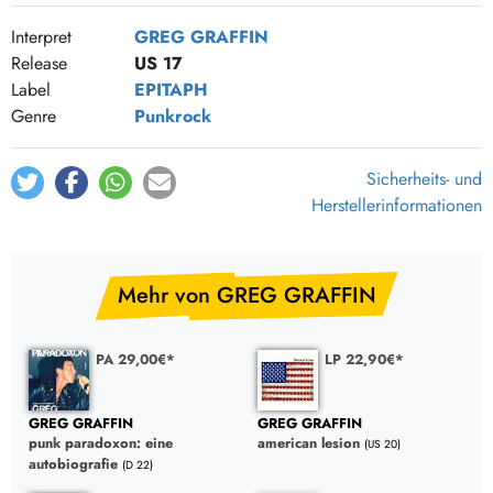
Interpret
GREG GRAFFIN
Release
US 17
Label
EPITAPH
Genre
Punkrock
Sicherheits- und
Herstellerinformationen
Mehr von GREG GRAFFIN
PA 29,00€*
LP 22,90€*
GREG GRAFFIN
GREG GRAFFIN
punk paradoxon: eine
american lesion
(US 20)
autobiografie
(D 22)