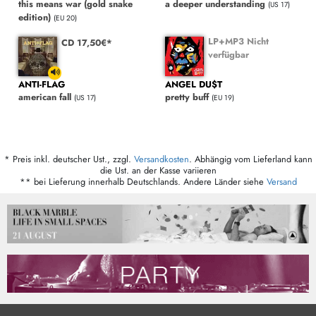
this means war (gold snake
a deeper understanding
(US 17)
edition)
(EU 20)
LP+MP3 Nicht
CD 17,50€*
verfügbar
ANTI-FLAG
ANGEL DU$T
american fall
pretty buff
(US 17)
(EU 19)
* Preis inkl. deutscher Ust., zzgl.
Versandkosten
. Abhängig vom Lieferland kann
die Ust. an der Kasse variieren
** bei Lieferung innerhalb Deutschlands. Andere Länder siehe
Versand