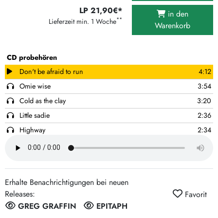
LP 21,90€*
in den
**
Lieferzeit min. 1 Woche
Warenkorb
CD probehören
Don't be afraid to run
4:12
Omie wise
3:54
Cold as the clay
3:20
Little sadie
2:36
Highway
2:34
Rebel's goodbye
3:53
Talk about suffering
3:37
Willie Moore
3:57
Erhalte Benachrichtigungen bei neuen
California cotton fields
2:32
Releases:
Favorit
The watchmakers dial
2:31
GREG GRAFFIN
EPITAPH
One more hill
3:03