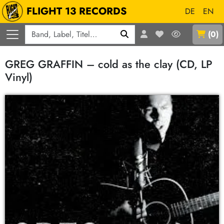
FLIGHT 13 RECORDS
DE
EN
Q
(
0
)
GREG GRAFFIN – cold as the clay (CD, LP
Vinyl)