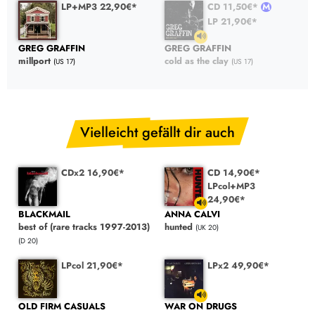
LP+MP3 22,90€*
CD 11,50€*
LP 21,90€*
GREG GRAFFIN
GREG GRAFFIN
millport
cold as the clay
(US 17)
(US 17)
Vielleicht gefällt dir auch
CDx2 16,90€*
CD 14,90€*
LPcol+MP3
24,90€*
BLACKMAIL
ANNA CALVI
best of (rare tracks 1997-2013)
hunted
(UK 20)
(D 20)
LPcol 21,90€*
LPx2 49,90€*
OLD FIRM CASUALS
WAR ON DRUGS