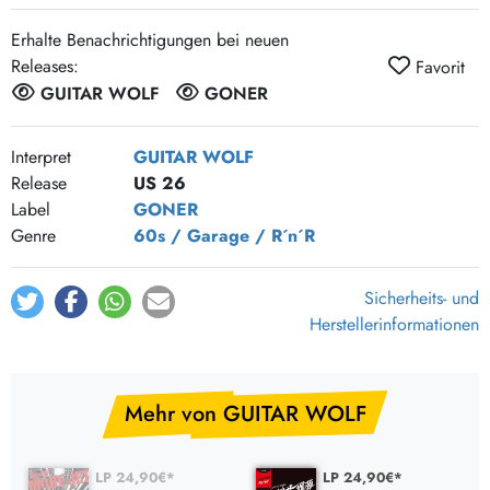
Erhalte Benachrichtigungen bei neuen
Releases:
Favorit
GUITAR WOLF
GONER
Interpret
GUITAR WOLF
Release
US 26
Label
GONER
Genre
60s / Garage / R´n´R
Sicherheits- und
Herstellerinformationen
Mehr von GUITAR WOLF
LP 24,90€*
LP 24,90€*