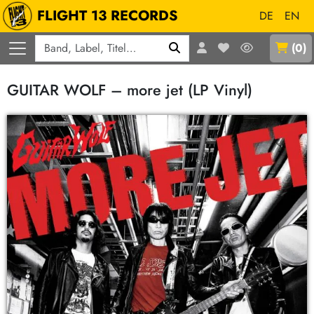
FLIGHT 13 RECORDS
DE
EN
Q
(
0
)
GUITAR WOLF – more jet (LP Vinyl)