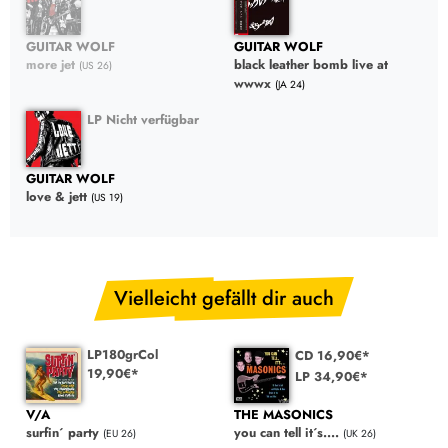
GUITAR WOLF
GUITAR WOLF
more jet
black leather bomb live at
(US 26)
wwwx
(JA 24)
LP Nicht verfügbar
GUITAR WOLF
love & jett
(US 19)
Vielleicht gefällt dir auch
LP180grCol
CD 16,90€*
19,90€*
LP 34,90€*
V/A
THE MASONICS
surfin´ party
you can tell it´s....
(EU 26)
(UK 26)