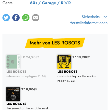
Genre
60s / Garage / R´n´R
Sicherheits- und
Herstellerinformationen
Mehr von LES ROBOTS
LP 24,90€*
7" 13,90€*
LES ROBOTS
LES ROBOTS
intermission optigan
robo diddley vs the rockin
(EU 26)
robot
(EU 25)
7" 8,90€*
LES ROBOTS
the sound of the middle east