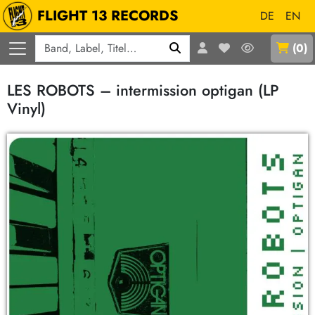
FLIGHT 13 RECORDS
DE
EN
Q
(
0
)
LES ROBOTS – intermission optigan (LP
Vinyl)