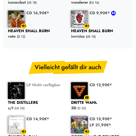
iconoclast
wanderer
(US 18)
(EU 16)
CD 16,90€*
CD 9,90€*
HEAVEN SHALL BURN
HEAVEN SHALL BURN
veto
invictus
(D 13)
(US 10)
Vielleicht gefällt dir auch
LP Nicht verfügbar
CD 12,90€*
THE DISTILLERS
DRITTE WAHL
s/t
3D
(US 20)
(D 20)
CD 14,90€*
CD 15,90€*
LP 21,90€*