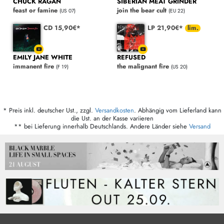
CHUCK RAGAN
SIBERIAN MEAT GRINDER
feast or famine
join the bear cult
(US 07)
(EU 22)
CD 15,90€*
LP 21,90€*
EMILY JANE WHITE
REFUSED
immanent fire
the malignant fire
(F 19)
(US 20)
* Preis inkl. deutscher Ust., zzgl.
Versandkosten
. Abhängig vom Lieferland kann
die Ust. an der Kasse variieren
** bei Lieferung innerhalb Deutschlands. Andere Länder siehe
Versand