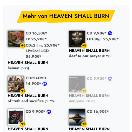
Mehr von HEAVEN SHALL BURN
CD 16,50€*
CD 9,90€*
LP 25,90€*
LP180gr 25,90€*
CDx2 lim. 25,90€*
HEAVEN SHALL BURN
LPx2col.+CD
deaf to our prayer
54,90€*
(D 22)
HEAVEN SHALL BURN
heimat
(D 25)
CDx2+DVD
CD 9,90€*
14,90€*
HEAVEN SHALL BURN
HEAVEN SHALL BURN
of truth and sacrifice
antigone
(EU 20)
(EU 20)
CD 9,90€*
CD 16,90€*
HEAVEN SHALL BURN
HEAVEN SHALL BURN