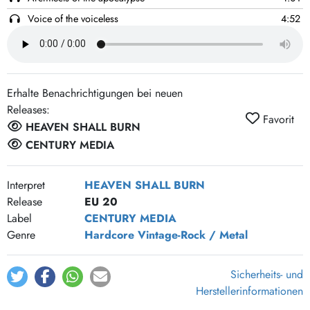
Voice of the voiceless
4:52
Numbing the pain
5:36
To harvest the storm
4:45
Risandi von (Outro)
1:31
Erhalte Benachrichtigungen bei neuen
Bleeding to death
4:14
Releases:
Favorit
Tree of freedom
4:49
HEAVEN SHALL BURN
The dream is dead
4:41
CENTURY MEDIA
Deyjandi von (outro)
3:39
Interpret
HEAVEN SHALL BURN
Release
EU 20
Label
CENTURY MEDIA
Genre
Hardcore
Vintage-Rock / Metal
Sicherheits- und
Herstellerinformationen