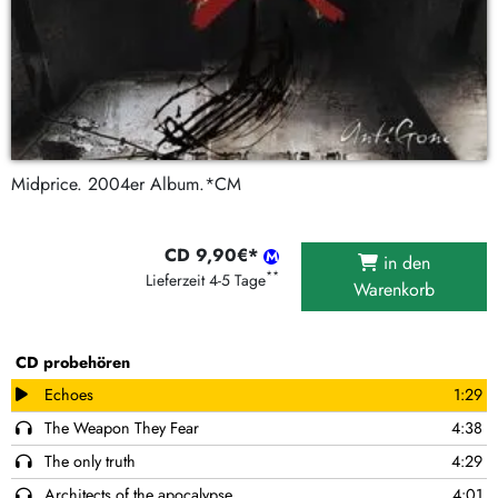
Midprice. 2004er Album.*CM
CD 9,90€*
in den
**
Lieferzeit 4-5 Tage
Warenkorb
CD probehören
Echoes
1:29
The Weapon They Fear
4:38
The only truth
4:29
Architects of the apocalypse
4:01