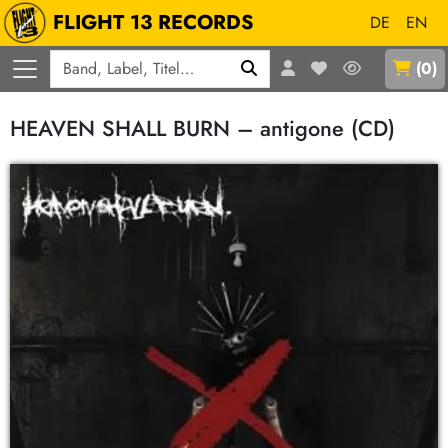
FLIGHT 13 RECORDS
DE
EN
Q
(
0
)
HEAVEN SHALL BURN – antigone (CD)