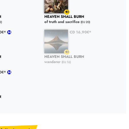
N
HEAVEN SHALL BURN
of truth and sacrifice
2)
(EU 20)
90€*
CD 16,90€*
N
HEAVEN SHALL BURN
wanderer
(EU 16)
90€*
N