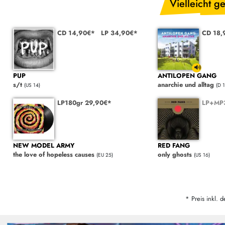
Vielleicht ge
CD 14,90€*
LP 34,90€*
CD 18,
PUP
ANTILOPEN GANG
s/t
anarchie und alltag
(US 14)
(D 1
LP180gr 29,90€*
LP+MP3
NEW MODEL ARMY
RED FANG
the love of hopeless causes
only ghosts
(EU 25)
(US 16)
* Preis inkl. d