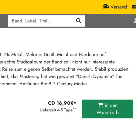
Versand
Q
ic
Aktionen
lassik
Staatsakt-Aktion
ract / Ambient
Crazysane Günstiger
tt! Nu-Metal, Melodic Death Metal und Hardcore auf
s achte Studioalbum der Band soll nicht nur interessante
tronic Goods
Fuzzorama günstiger
s Reise zum eigenen Selbst betrachtet werden. Stabil produziert
Tapete Records günstiger
/Ska
chert, das Mastering hat wie gewohnt "Danish Dynamite" Tue
/ Exotica / Jazz
Sunny Sunny Bastards Summer 26
ernommen. Amtliches Brett! * Century Media
Warner Rockerwochen
op
Universal Vinyl Günstig
CD 16,90€*
in den
**
ae / Dub
Lieferzeit 4-5 Tage
International Anthem Sommer 2026
Warenkorb
BMG Aktion
Music on Vinyl-Aktion