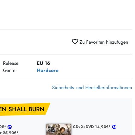
375 Aktion Vinyl Q3 2026
Clouds Hill & Broken Silence-Sommer-Aktion
RSD 2026
FLIGHT 13 REC. SALE
Zu Favoriten hinzufügen
Epitaph Vinyl Günstiger
Unter Schafen-Vinyl günstig
Release
EU 16
Genre
Hardcore
Sicherheits- und Herstellerinformationen
EN SHALL BURN
90€*
CDx2+DVD 14,90€*
r 25,90€*