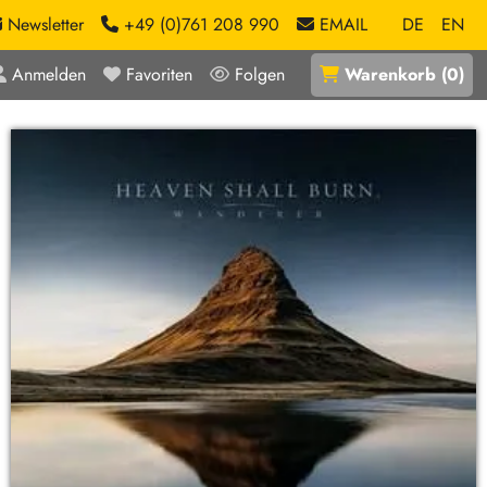
Newsletter
+49 (0)761 208 990
EMAIL
DE
EN
Anmelden
Favoriten
Folgen
Warenkorb
(
0
)