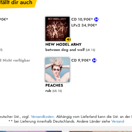
fällt dir auch
90€*
CD 10,90€*
LPx2 34,90€*
NEW MODEL ARMY
between dog and wolf
7)
(UK 13)
 Nicht verfügbar
CD 9,90€*
PEACHES
rub
(US 15)
eutscher Ust., zzgl.
Versandkosten
. Abhängig vom Lieferland kann die Ust. an der 
** bei Lieferung innerhalb Deutschlands. Andere Länder siehe
Versand