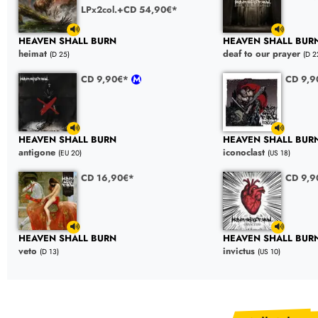
LPx2col.+CD 54,90€*
HEAVEN SHALL BURN
HEAVEN SHALL BUR
heimat
deaf to our prayer
(D 25)
(D 2
CD 9,90€*
CD 9,
HEAVEN SHALL BURN
HEAVEN SHALL BUR
antigone
iconoclast
(EU 20)
(US 18)
CD 16,90€*
CD 9,
HEAVEN SHALL BURN
HEAVEN SHALL BUR
veto
invictus
(D 13)
(US 10)