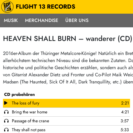
FLIGHT 13 RECORDS
MUSIK
MERCHANDISE
ÜBER UNS
Musik
Punk / HC
Electron
HEAVEN SHALL BURN – wanderer (CD)
Alle Neuheiten
Hardcore
Neok
Pre-Order
Emo
Abst
2016er-Album der Thüringer Metalcore-Könige! Natürlich ein Bre
allerhöchstem technischen Niveau sind die bekannten Zutaten. Da
Highlights
Postpunk / New Wave
Elec
historische und politische Geschichten erzählen, sondern auch al
Exklusiv & Limitiert
Punkrock
Reggae
von Gitarrist Alexander Dietz und Fronter und Co-Pilot Maik Wei
Soul 
Neu auf Lager
60s / Garage
Madsen (The Haunted, Sick Of It All, Dark Tranquillity, etc.) üb
Beat / Surf
Ska
Sonderangebote
CD probehören
60s / Garage / R´n´R
Hiph
Midprice
The loss of fury
2:21
Regg
Gitarre
Mehr…
Bring the war home
4:21
Indierock / Psychedelic
deutschsprachig
Passage of the crane
3:57
Vintage-Rock / Metal
Soundtracks
They shall not pass
5:33