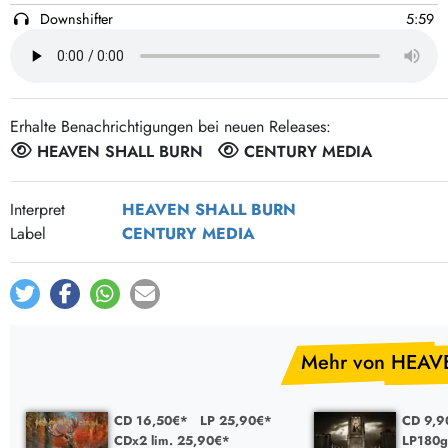
Post-Rock / Folk
LP Hüllen, Zubehör
Downshifter
5:59
Rock / Pop
Bücher, Fanzines etc.
Prey to God
3:08
My heart is my compass
1:10
Save me
4:57
Erhalte Benachrichtigungen bei neuen Releases:
Corium
5:28
HEAVEN SHALL BURN
CENTURY MEDIA
Extermination order
3:20
A river of crimson
4:49
Interpret
HEAVEN SHALL BURN
The cry of mankind
7:35
Label
CENTURY MEDIA
Mehr von HEAV
CD 16,50€*
LP 25,90€*
CD 9,
CDx2 lim. 25,90€*
LP180g