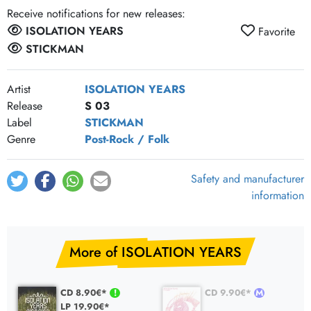
Receive notifications for new releases:
ISOLATION YEARS
Favorite
STICKMAN
Artist
ISOLATION YEARS
Release
S 03
Label
STICKMAN
Genre
Post-Rock / Folk
Safety and manufacturer
information
More of ISOLATION YEARS
CD 8.90€*
CD 9.90€*
LP 19.90€*