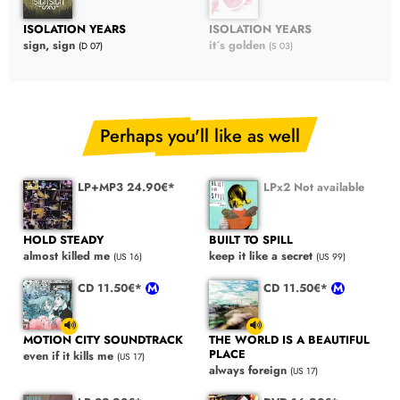
ISOLATION YEARS
ISOLATION YEARS
sign, sign
it´s golden
(D 07)
(S 03)
Perhaps you'll like as well
LP+MP3 24.90€*
LPx2 Not available
HOLD STEADY
BUILT TO SPILL
almost killed me
keep it like a secret
(US 16)
(US 99)
CD 11.50€*
CD 11.50€*
MOTION CITY SOUNDTRACK
THE WORLD IS A BEAUTIFUL
PLACE
even if it kills me
(US 17)
always foreign
(US 17)