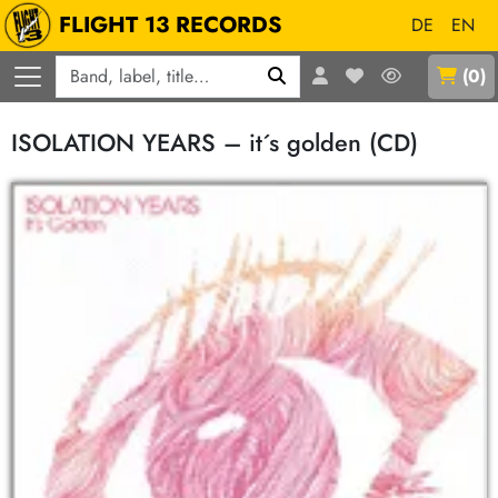
FLIGHT 13 RECORDS
DE
EN
Q
(
0
)
ISOLATION YEARS – it´s golden (CD)