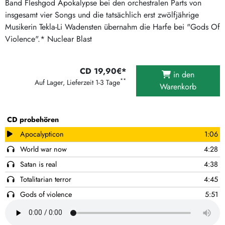
Band Fleshgod Apokalypse bei den orchestralen Parts von
insgesamt vier Songs und die tatsächlich erst zwölfjährige
Musikerin Tekla-Li Wadensten übernahm die Harfe bei "Gods Of
Violence".* Nuclear Blast
CD 19,90€*
in den
**
Auf Lager, Lieferzeit 1-3 Tage
Warenkorb
CD probehören
Apocalypticon
1:06
World war now
4:28
Satan is real
4:38
Totalitarian terror
4:45
Gods of violence
5:51
Army of Storms
5:09
Hail to the hordes
4:02