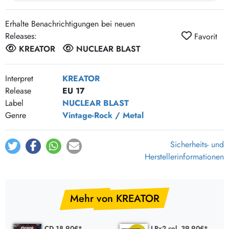
Lion with eagle wings
5:22
Erhalte Benachrichtigungen bei neuen
Fallen brother
4:37
Releases:
Favorit
Side by side
4:19
KREATOR
NUCLEAR BLAST
Death becomes my light
7:26
Interpret
KREATOR
Release
EU 17
Label
NUCLEAR BLAST
Genre
Vintage-Rock / Metal
Sicherheits- und
Herstellerinformationen
Mehr von KREATOR
CD 18,90€*
LPx2 col. 39,90€*