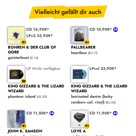
Vielleicht gefällt dir auch
CD 16,90€*
CD 10,90€*
LPx2 33,90€*
BOHREN & DER CLUB OF
PALLBEARER
GORE
heartless
(EU 17)
geisterfaust
(D 16)
LP Nicht verfügbar
LPcol 33,90€*
KING GIZZARD & THE LIZARD
KING GIZZARD & THE LIZARD
WIZARD
WIZARD
phantom island
laminated denim (lucky
(US 25)
rainbow col. vinyl)
(EU 25)
CD 11,50€*
CD 11,90€*
JOHN K. SAMSON
LOVE A