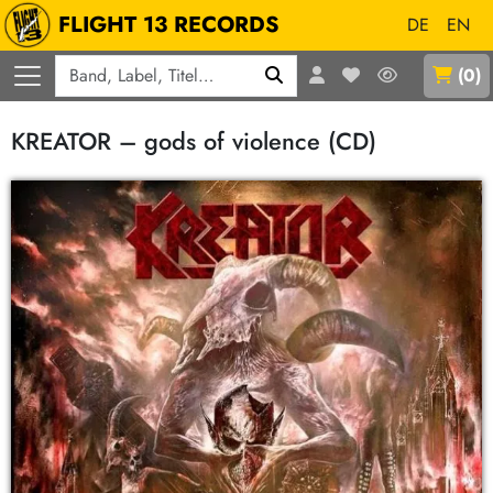
FLIGHT 13 RECORDS
DE
EN
Q
(
0
)
KREATOR – gods of violence (CD)