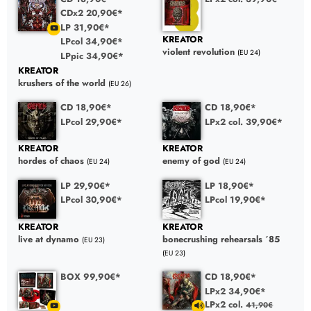
CDx2 20,90€*
LP 31,90€*
KREATOR
LPcol 34,90€*
violent revolution
(EU 24)
LPpic 34,90€*
KREATOR
krushers of the world
(EU 26)
CD 18,90€*
CD 18,90€*
LPcol 29,90€*
LPx2 col. 39,90€*
KREATOR
KREATOR
hordes of chaos
enemy of god
(EU 24)
(EU 24)
LP 29,90€*
LP 18,90€*
LPcol 30,90€*
LPcol 19,90€*
KREATOR
KREATOR
live at dynamo
bonecrushing rehearsals ´85
(EU 23)
(EU 23)
BOX 99,90€*
CD 18,90€*
LPx2 34,90€*
LPx2 col.
41,90€