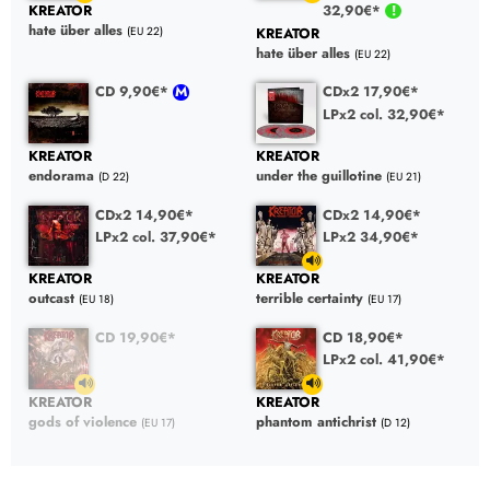
32,90€*
KREATOR
hate über alles
KREATOR
(EU 22)
hate über alles
(EU 22)
CD 9,90€*
CDx2 17,90€*
LPx2 col. 32,90€*
KREATOR
KREATOR
endorama
under the guillotine
(D 22)
(EU 21)
CDx2 14,90€*
CDx2 14,90€*
LPx2 col. 37,90€*
LPx2 34,90€*
KREATOR
KREATOR
outcast
terrible certainty
(EU 18)
(EU 17)
CD 19,90€*
CD 18,90€*
LPx2 col. 41,90€*
KREATOR
KREATOR
gods of violence
phantom antichrist
(EU 17)
(D 12)