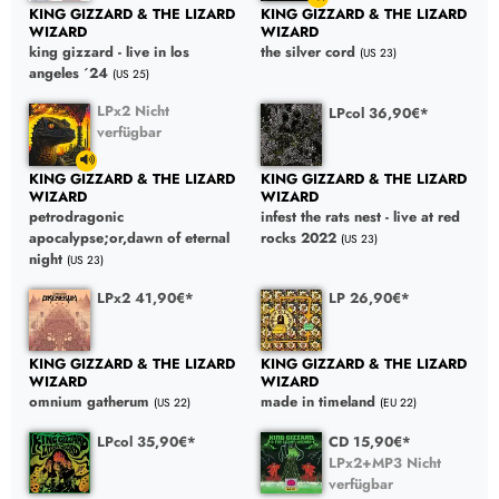
KING GIZZARD & THE LIZARD
KING GIZZARD & THE LIZARD
WIZARD
WIZARD
king gizzard - live in los
the silver cord
(US 23)
angeles ´24
(US 25)
LPx2 Nicht
LPcol 36,90€*
verfügbar
KING GIZZARD & THE LIZARD
KING GIZZARD & THE LIZARD
WIZARD
WIZARD
petrodragonic
infest the rats nest - live at red
apocalypse;or,dawn of eternal
rocks 2022
(US 23)
night
(US 23)
LPx2 41,90€*
LP 26,90€*
KING GIZZARD & THE LIZARD
KING GIZZARD & THE LIZARD
WIZARD
WIZARD
omnium gatherum
made in timeland
(US 22)
(EU 22)
LPcol 35,90€*
CD 15,90€*
LPx2+MP3 Nicht
verfügbar