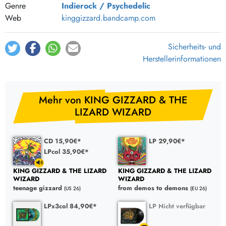
Genre
Indierock / Psychedelic
Web
kinggizzard.bandcamp.com
Sicherheits- und
Herstellerinformationen
Mehr von KING GIZZARD & THE
LIZARD WIZARD
CD 15,90€*
LP 29,90€*
LPcol 35,90€*
KING GIZZARD & THE LIZARD
KING GIZZARD & THE LIZARD
WIZARD
WIZARD
teenage gizzard
from demos to demons
(US 26)
(EU 26)
LPx3col 84,90€*
LP Nicht verfügbar