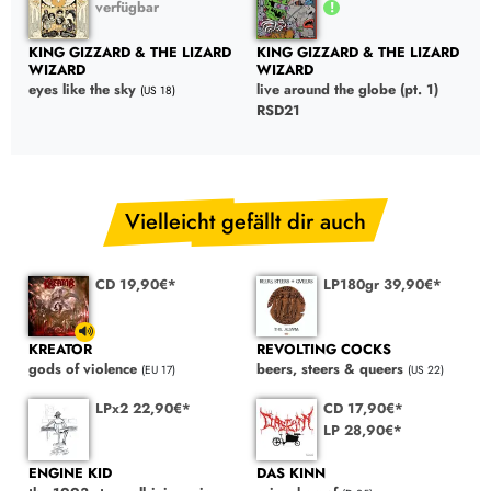
verfügbar
KING GIZZARD & THE LIZARD
KING GIZZARD & THE LIZARD
WIZARD
WIZARD
eyes like the sky
live around the globe (pt. 1)
(US 18)
RSD21
Vielleicht gefällt dir auch
CD 19,90€*
LP180gr 39,90€*
KREATOR
REVOLTING COCKS
gods of violence
beers, steers & queers
(EU 17)
(US 22)
LPx2 22,90€*
CD 17,90€*
LP 28,90€*
ENGINE KID
DAS KINN