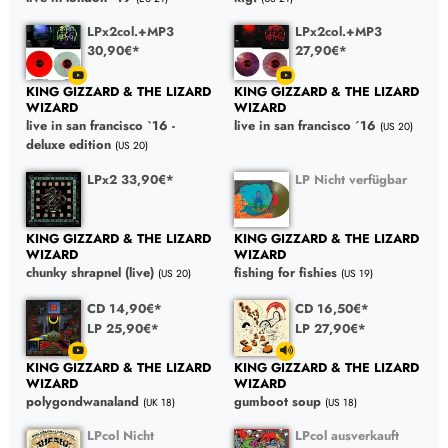
LPx2col.+MP3
LPx2col.+MP3
30,90€*
27,90€*
KING GIZZARD & THE LIZARD
KING GIZZARD & THE LIZARD
WIZARD
WIZARD
live in san francisco `16 -
live in san francisco ´16
(US 20)
deluxe edition
(US 20)
LPx2 33,90€*
LP Nicht verfügbar
KING GIZZARD & THE LIZARD
KING GIZZARD & THE LIZARD
WIZARD
WIZARD
chunky shrapnel (live)
fishing for fishies
(US 20)
(US 19)
CD 14,90€*
CD 16,50€*
LP 25,90€*
LP 27,90€*
KING GIZZARD & THE LIZARD
KING GIZZARD & THE LIZARD
WIZARD
WIZARD
polygondwanaland
gumboot soup
(UK 18)
(US 18)
LPcol Nicht
LPcol ausverkauft