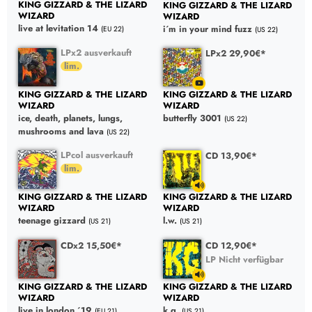
KING GIZZARD & THE LIZARD
KING GIZZARD & THE LIZARD
WIZARD
WIZARD
live at levitation 14
i´m in your mind fuzz
(EU 22)
(US 22)
LPx2 ausverkauft
LPx2 29,90€*
KING GIZZARD & THE LIZARD
KING GIZZARD & THE LIZARD
WIZARD
WIZARD
ice, death, planets, lungs,
butterfly 3001
(US 22)
mushrooms and lava
(US 22)
LPcol ausverkauft
CD 13,90€*
KING GIZZARD & THE LIZARD
KING GIZZARD & THE LIZARD
WIZARD
WIZARD
teenage gizzard
l.w.
(US 21)
(US 21)
CDx2 15,50€*
CD 12,90€*
LP Nicht verfügbar
KING GIZZARD & THE LIZARD
KING GIZZARD & THE LIZARD
WIZARD
WIZARD
live in london ´19
k.g.
(EU 21)
(US 21)