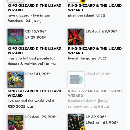
KING GIZZARD & THE LIZARD
KING GIZZARD & THE LIZARD
WIZARD
WIZARD
rave gizzard - live in san
phantom island
(US 25)
francisco ´24
(US 25)
CD 15,90€*
LPx4col. 69,90€*
LP 29,90€*
KING GIZZARD & THE LIZARD
KING GIZZARD & THE LIZARD
WIZARD
WIZARD
music to kill bad people to:
live at the gorge
(AU 25)
demos & rarities vol1
(US 25)
LPcol 41,90€*
LPcol 33,90€*
KING GIZZARD & THE LIZARD
KING GIZZARD & THE LIZARD
WIZARD
WIZARD
live around the world vol 5
laminated denim (lucky
RSD 2025
rainbow col. vinyl)
(D 25)
(EU 25)
LPx4col. 99,90€*
LP 39,90€*
LPx2 col. 63,90€*