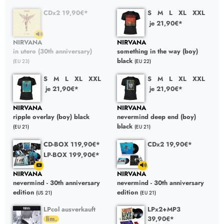
CDx2 19,90€*
S
M
L
XL
XXL
je 21,90€*
NIRVANA
NIRVANA
in utero (30th anniversary)
something in the way (boy)
black
(EU 23)
(EU 22)
S
M
L
XL
XXL
S
M
L
XL
XXL
je 21,90€*
je 21,90€*
NIRVANA
NIRVANA
ripple overlay (boy) black
nevermind deep end (boy)
black
(EU 21)
(EU 21)
CD-BOX 119,90€*
CDx2 19,90€*
LP-BOX 199,90€*
NIRVANA
NIRVANA
nevermind - 30th anniversary
nevermind - 30th anniversary
edition
edition
(US 21)
(EU 21)
LPcol ausverkauft
LPx2+MP3
39,90€*