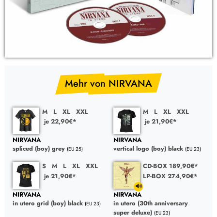
Mehr von NIRVANA
M
L
XL
XXL
M
L
XL
XXL
je 22,90€*
je 21,90€*
NIRVANA
NIRVANA
spliced (boy) grey
vertical logo (boy) black
(EU 25)
(EU 23)
S
M
L
XL
XXL
CD-BOX 189,90€*
je 21,90€*
LP-BOX 274,90€*
NIRVANA
NIRVANA
in utero grid (boy) black
in utero (30th anniversary
(EU 23)
super deluxe)
(EU 23)