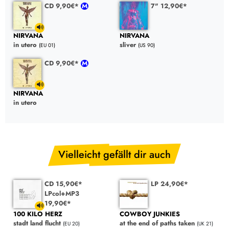
CD 9,90€*
7" 12,90€*
NIRVANA
NIRVANA
in utero
sliver
(EU 01)
(US 90)
CD 9,90€*
NIRVANA
in utero
Vielleicht gefällt dir auch
CD 15,90€*
LP 24,90€*
LPcol+MP3
19,90€*
COWBOY JUNKIES
100 KILO HERZ
at the end of paths taken
stadt land flucht
(UK 21)
(EU 20)