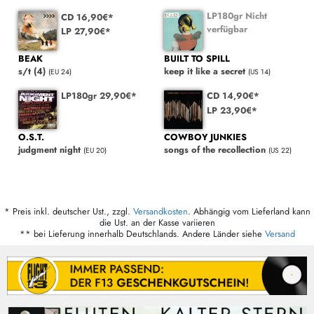
LP180gr Nicht
CD 16,90€*
verfügbar
LP 27,90€*
BEAK
BUILT TO SPILL
s/t (4)
keep it like a secret
(EU 24)
(US 14)
LP180gr 29,90€*
CD 14,90€*
LP 23,90€*
O.S.T.
COWBOY JUNKIES
judgment night
songs of the recollection
(EU 20)
(US 22)
* Preis inkl. deutscher Ust., zzgl.
Versandkosten
. Abhängig vom Lieferland kann
die Ust. an der Kasse variieren
** bei Lieferung innerhalb Deutschlands. Andere Länder siehe
Versand