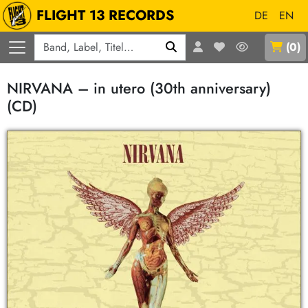
FLIGHT 13 RECORDS
DE
EN
Q
(
0
)
NIRVANA – in utero (30th anniversary)
(CD)