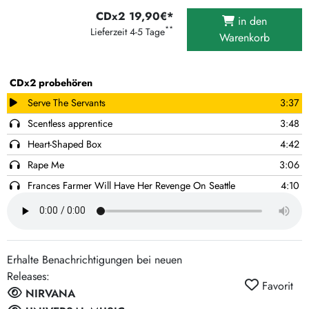
CDx2 19,90€*
in den
**
Lieferzeit 4-5 Tage
Warenkorb
CDx2 probehören
Serve The Servants
3:37
Scentless apprentice
3:48
Heart-Shaped Box
4:42
Rape Me
3:06
Frances Farmer Will Have Her Revenge On Seattle
4:10
Dumb
2:32
Very Ape
1:56
Milk It
3:55
Erhalte Benachrichtigungen bei neuen
Pennyroyal Tea
3:39
Releases:
Favorit
Radio Friendly Unit Shifter
4:52
NIRVANA