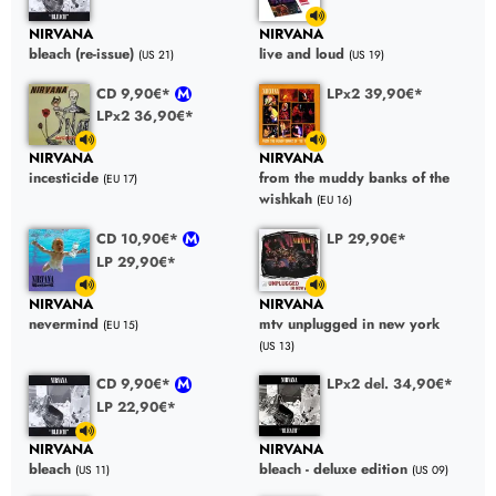
NIRVANA
NIRVANA
bleach (re-issue)
live and loud
(US 21)
(US 19)
CD 9,90€*
LPx2 39,90€*
LPx2 36,90€*
NIRVANA
NIRVANA
incesticide
from the muddy banks of the
(EU 17)
wishkah
(EU 16)
CD 10,90€*
LP 29,90€*
LP 29,90€*
NIRVANA
NIRVANA
nevermind
mtv unplugged in new york
(EU 15)
(US 13)
CD 9,90€*
LPx2 del. 34,90€*
LP 22,90€*
NIRVANA
NIRVANA
bleach
bleach - deluxe edition
(US 11)
(US 09)