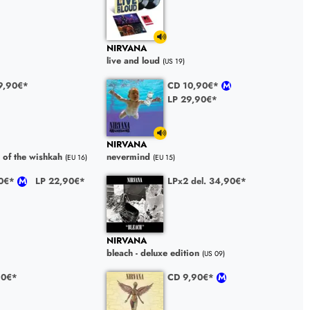
NIRVANA
live and loud
(US 19)
9,90€*
CD 10,90€*
LP 29,90€*
NIRVANA
 of the wishkah
nevermind
(EU 16)
(EU 15)
90€*
LP 22,90€*
LPx2 del. 34,90€*
NIRVANA
bleach - deluxe edition
(US 09)
90€*
CD 9,90€*