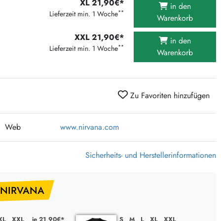
XL 21,90€*
in den
375 Aktion Vinyl Q3 2026
**
Lieferzeit min. 1 Woche
Warenkorb
Clouds Hill & Broken Silence-Sommer-Aktion
XXL 21,90€*
RSD 2026
in den
**
Lieferzeit min. 1 Woche
Warenkorb
FLIGHT 13 REC. SALE
Epitaph Vinyl Günstiger
Unter Schafen-Vinyl günstig
Zu Favoriten hinzufügen
Web
www.nirvana.com
Sicherheits- und Herstellerinformationen
 NIRVANA
XL
XXL
je 21,90€*
S
M
L
XL
XXL