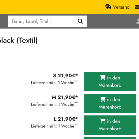
Versand
Q
ic
Aktionen
ck (Textil)
lassik
Staatsakt-Aktion
ract / Ambient
Crazysane Günstiger
tronic Goods
Fuzzorama günstiger
Tapete Records günstiger
/Ska
S 21,90€*
in den
**
/ Exotica / Jazz
Lieferzeit min. 1 Woche
Sunny Sunny Bastards Summer 26
Warenkorb
Warner Rockerwochen
M 21,90€*
in den
op
Universal Vinyl Günstig
**
Lieferzeit min. 1 Woche
Warenkorb
ae / Dub
International Anthem Sommer 2026
L 21,90€*
in den
BMG Aktion
**
Lieferzeit min. 1 Woche
Warenkorb
Music on Vinyl-Aktion