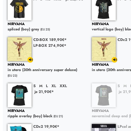
NIRVANA
NIRVANA
spliced (boy) grey
vertical logo (boy) bla
(EU 25)
CD-BOX 189,90€*
CDx2 1
LP-BOX 274,90€*
NIRVANA
NIRVANA
in utero (30th anniversary super deluxe)
in utero (30th anniver
(EU 23)
S
M
L
XL
XXL
S
M
je 21,90€*
je 21,
NIRVANA
NIRVANA
ripple overlay (boy) black
nevermind deep end (
(EU 21)
CDx2 19,90€*
LPcol a