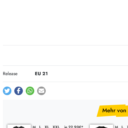
Post-Rock / Folk
LP Hüllen, Zubehör
Rock / Pop
Bücher, Fanzines etc.
Release
EU 21
Mehr von
M
L
XL
XXL
je 22,90€*
M
L