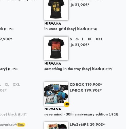
je 21,90€*
NIRVANA
ck
in utero grid (boy) black
(EU 23)
(EU 23)
9,90€*
S
M
L
XL
XXL
je 21,90€*
NIRVANA
sary)
something in the way (boy) black
(EU 23)
(EU 22)
L
XL
XXL
CD-BOX 119,90€*
90€*
LP-BOX 199,90€*
NIRVANA
boy) black
nevermind - 30th anniversary edition
(EU 21)
(US 21)
usverkauft
LPx2+MP3 39,90€*