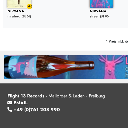
NIRVANA
NIRVANA
in utero
sliver
(EU 01)
(US 90)
* Preis inkl. d
Flight 13 Records
·
Mailorder & Laden · Freiburg
EMAIL
+49 (0)761 208 990