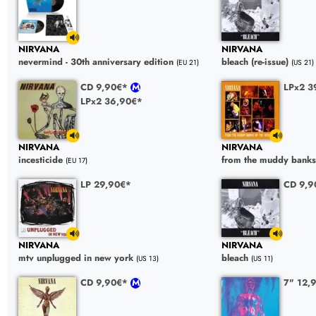
NIRVANA
NIRVANA
nevermind - 30th anniversary edition
bleach (re-issue)
(EU 21)
(US 21)
CD 9,90€*
LPx2 3
LPx2 36,90€*
NIRVANA
NIRVANA
incesticide
from the muddy banks
(EU 17)
LP 29,90€*
CD 9,
NIRVANA
NIRVANA
mtv unplugged in new york
bleach
(US 13)
(US 11)
CD 9,90€*
7" 12,