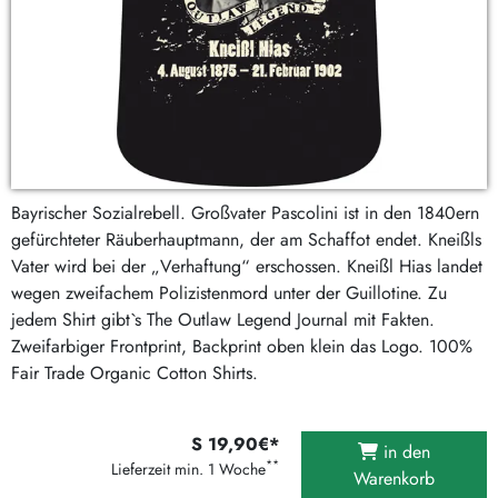
Bayrischer Sozialrebell. Großvater Pascolini ist in den 1840ern
gefürchteter Räuberhauptmann, der am Schaffot endet. Kneißls
Vater wird bei der „Verhaftung“ erschossen. Kneißl Hias landet
wegen zweifachem Polizistenmord unter der Guillotine. Zu
jedem Shirt gibt`s The Outlaw Legend Journal mit Fakten.
Zweifarbiger Frontprint, Backprint oben klein das Logo. 100%
Fair Trade Organic Cotton Shirts.
S 19,90€*
in den
**
Lieferzeit min. 1 Woche
Warenkorb