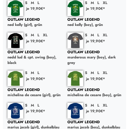
S
M
L
S
M
L
XL
je 19,90€*
je 19,90€*
OUTLAW LEGEND
OUTLAW LEGEND
ned kelly (girl), grün
ned kelly (boy), grün
S
M
L
XL
S
M
L
XL
je 19,90€*
je 19,90€*
OUTLAW LEGEND
OUTLAW LEGEND
nedd lud & cpt. swing (boy),
murderous mary (boy), dark
black
grey
S
M
L
S
M
L
XL
je 19,90€*
je 19,90€*
OUTLAW LEGEND
OUTLAW LEGEND
michelina de cesare (girl), grün
michelina de cesare (boy), grün
S
M
L
S
M
L
XL
je 19,90€*
je 19,90€*
OUTLAW LEGEND
OUTLAW LEGEND
marius jacob (girl), dunkelblau
marius jacob (boy), dunkelblau