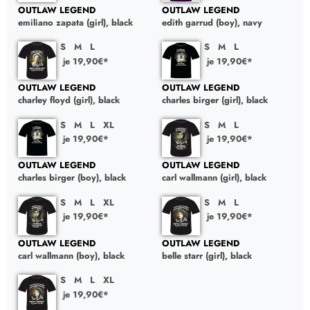
OUTLAW LEGEND
OUTLAW LEGEND
emiliano zapata (girl), black
edith garrud (boy), navy
S
M
L
S
M
L
je 19,90€*
je 19,90€*
OUTLAW LEGEND
OUTLAW LEGEND
charley floyd (girl), black
charles birger (girl), black
S
M
L
XL
S
M
L
je 19,90€*
je 19,90€*
OUTLAW LEGEND
OUTLAW LEGEND
charles birger (boy), black
carl wallmann (girl), black
S
M
L
XL
S
M
L
je 19,90€*
je 19,90€*
OUTLAW LEGEND
OUTLAW LEGEND
carl wallmann (boy), black
belle starr (girl), black
S
M
L
XL
je 19,90€*