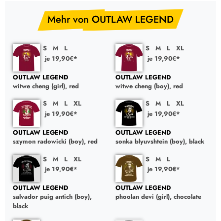
Mehr von OUTLAW LEGEND
S
M
L
S
M
L
XL
je 19,90€*
je 19,90€*
OUTLAW LEGEND
OUTLAW LEGEND
witwe cheng (girl), red
witwe cheng (boy), red
S
M
L
XL
S
M
L
XL
je 19,90€*
je 19,90€*
OUTLAW LEGEND
OUTLAW LEGEND
szymon radowicki (boy), red
sonka blyuvshtein (boy), black
S
M
L
XL
S
M
L
je 19,90€*
je 19,90€*
OUTLAW LEGEND
OUTLAW LEGEND
salvador puig antich (boy),
phoolan devi (girl), chocolate
black