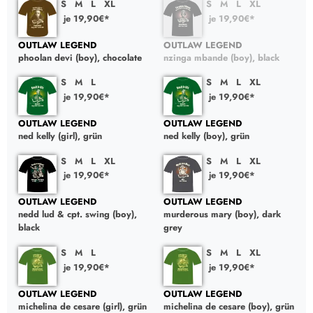
S
M
L
XL
S
M
L
XL
je 19,90€*
je 19,90€*
OUTLAW LEGEND
OUTLAW LEGEND
phoolan devi (boy), chocolate
nzinga mbande (boy), black
S
M
L
S
M
L
XL
je 19,90€*
je 19,90€*
OUTLAW LEGEND
OUTLAW LEGEND
ned kelly (girl), grün
ned kelly (boy), grün
S
M
L
XL
S
M
L
XL
je 19,90€*
je 19,90€*
OUTLAW LEGEND
OUTLAW LEGEND
nedd lud & cpt. swing (boy),
murderous mary (boy), dark
black
grey
S
M
L
S
M
L
XL
je 19,90€*
je 19,90€*
OUTLAW LEGEND
OUTLAW LEGEND
michelina de cesare (girl), grün
michelina de cesare (boy), grün