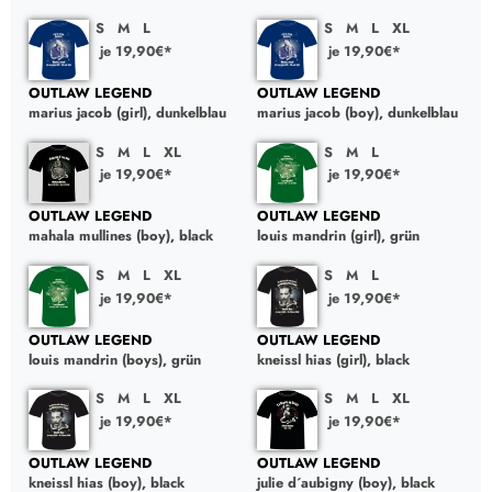
S
M
L
S
M
L
XL
je 19,90€*
je 19,90€*
OUTLAW LEGEND
OUTLAW LEGEND
marius jacob (girl), dunkelblau
marius jacob (boy), dunkelblau
S
M
L
XL
S
M
L
je 19,90€*
je 19,90€*
OUTLAW LEGEND
OUTLAW LEGEND
mahala mullines (boy), black
louis mandrin (girl), grün
S
M
L
XL
S
M
L
je 19,90€*
je 19,90€*
OUTLAW LEGEND
OUTLAW LEGEND
louis mandrin (boys), grün
kneissl hias (girl), black
S
M
L
XL
S
M
L
XL
je 19,90€*
je 19,90€*
OUTLAW LEGEND
OUTLAW LEGEND
kneissl hias (boy), black
julie d´aubigny (boy), black