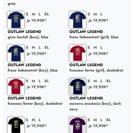
grey
S
M
L
XL
S
M
L
je 19,90€*
je 19,90€*
OUTLAW LEGEND
OUTLAW LEGEND
gino bartali (boy), blue
franz hebenstreit (girl), blue
S
M
L
XL
S
M
L
je 19,90€*
je 19,90€*
OUTLAW LEGEND
OUTLAW LEGEND
franz hebenstreit (boy), blue
francesc ferrer (girl), dunkelrot
S
M
L
XL
S
M
L
XL
je 19,90€*
je 19,90€*
OUTLAW LEGEND
OUTLAW LEGEND
francesc ferrer (boy), dunkelrot
escrava anastacia (boy), dark
navy
S
M
L
S
M
L
XL
je 19,90€*
je 19,90€*