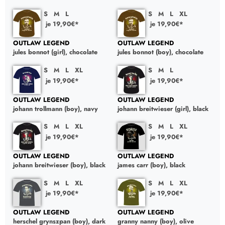
S
M
L
S
M
L
XL
je 19,90€*
je 19,90€*
OUTLAW LEGEND
OUTLAW LEGEND
jules bonnot (girl), chocolate
jules bonnot (boy), chocolate
S
M
L
XL
S
M
L
je 19,90€*
je 19,90€*
OUTLAW LEGEND
OUTLAW LEGEND
johann trollmann (boy), navy
johann breitwieser (girl), black
S
M
L
XL
S
M
L
XL
je 19,90€*
je 19,90€*
OUTLAW LEGEND
OUTLAW LEGEND
johann breitwieser (boy), black
james carr (boy), black
S
M
L
XL
S
M
L
XL
je 19,90€*
je 19,90€*
OUTLAW LEGEND
OUTLAW LEGEND
herschel grynszpan (boy), dark
granny nanny (boy), olive