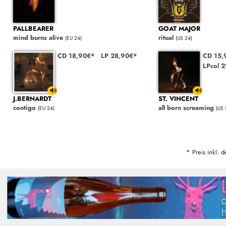
PALLBEARER
GOAT MAJOR
mind burns alive
ritual
(EU 24)
(US 24)
CD 18,90€*
LP 28,90€*
CD 15,
LPcol 
J.BERNARDT
ST. VINCENT
contigo
all born screaming
(EU 24)
(US 
* Preis inkl. d