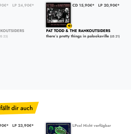
90€*
LP 24,90€*
CD 15,90€*
LP 20,90€*
NKOUTSIDERS
PAT TODD & THE RANKOUTSIDERS
there´s pretty things in palookaville
US 23)
(US 21)
fällt dir auch
90€*
LP 23,90€*
LPcol Nicht verfügbar