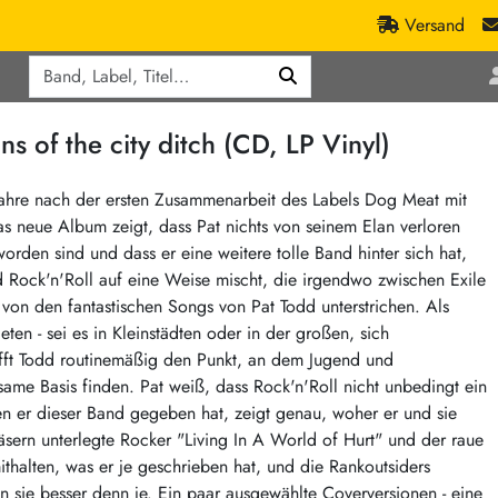
Versand
Q
ic
Aktionen
f the city ditch (CD, LP Vinyl)
lassik
Staatsakt-Aktion
ract / Ambient
Crazysane Günstiger
Jahre nach der ersten Zusammenarbeit des Labels Dog Meat mit
s neue Album zeigt, dass Pat nichts von seinem Elan verloren
tronic Goods
Fuzzorama günstiger
orden sind und dass er eine weitere tolle Band hinter sich hat,
Tapete Records günstiger
/Ska
d Rock'n'Roll auf eine Weise mischt, die irgendwo zwischen Exile
/ Exotica / Jazz
Sunny Sunny Bastards Summer 26
on den fantastischen Songs von Pat Todd unterstrichen. Als
eten - sei es in Kleinstädten oder in der großen, sich
Warner Rockerwochen
trifft Todd routinemäßig den Punkt, an dem Jugend und
op
Universal Vinyl Günstig
ame Basis finden. Pat weiß, dass Rock'n'Roll nicht unbedingt ein
ae / Dub
International Anthem Sommer 2026
en er dieser Band gegeben hat, zeigt genau, woher er und sie
ern unterlegte Rocker "Living In A World of Hurt" und der raue
BMG Aktion
halten, was er je geschrieben hat, und die Rankoutsiders
Music on Vinyl-Aktion
en sie besser denn je. Ein paar ausgewählte Coverversionen - eine