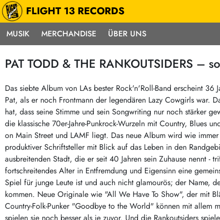
FLIGHT 13 RECORDS
MUSIK
MERCHANDISE
ÜBER UNS
Musik
Punk / HC
Electron
PAT TODD & THE RANKOUTSIDERS – sons o
Alle Neuheiten
Hardcore
Neok
Pre-Order
Emo
Abst
Das siebte Album von LAs bester Rock'n'Roll-Band erscheint 36 
Pat, als er noch Frontmann der legendären Lazy Cowgirls war. Da
Highlights
Postpunk / New Wave
Elec
hat, dass seine Stimme und sein Songwriting nur noch stärker gew
Exklusiv & Limitiert
Punkrock
Reggae
die klassische 70er-Jahre-Punkrock-Wurzeln mit Country, Blues un
Soul 
Neu auf Lager
60s / Garage
on Main Street und LAMF liegt. Das neue Album wird wie immer v
produktiver Schriftsteller mit Blick auf das Leben in den Randgebi
Beat / Surf
Ska
Sonderangebote
ausbreitenden Stadt, die er seit 40 Jahren sein Zuhause nennt - 
60s / Garage / R´n´R
Hiph
Midprice
fortschreitendes Alter in Entfremdung und Eigensinn eine gemeins
Regg
Gitarre
Mehr…
Spiel für junge Leute ist und auch nicht glamourös; der Name, d
Indierock / Psychedelic
kommen. Neue Originale wie "All We Have To Show", der mit Bläs
deutschsprachig
Country-Folk-Punker "Goodbye to the World" können mit allem mit
Vintage-Rock / Metal
Soundtracks
spielen sie noch besser als je zuvor. Und die Rankoutsiders spiel