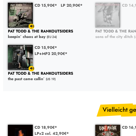
CD 15,90€*
LP 20,90€*
CD 14,
PAT TODD & THE RANKOUTSIDERS
PAT TODD & THE RA
keepin´ chaos at bay
sons of the city ditch
(EU 24)
(
CD 15,90€*
LP+MP3 20,90€*
PAT TODD & THE RANKOUTSIDERS
the past came callin´
(US 19)
Vielleicht ge
CD 18,90€*
CD 16,
LPx2 col. 42,90€*