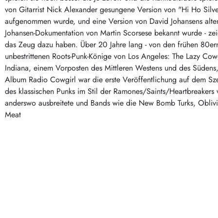
Post-Rock / Folk
LP Hüllen, Zubehör
von Gitarrist Nick Alexander gesungene Version von "Hi Ho Silve
Rock / Pop
aufgenommen wurde, und eine Version von David Johansens alt
Bücher, Fanzines etc.
Johansen-Dokumentation von Martin Scorsese bekannt wurde - zei
das Zeug dazu haben. Über 20 Jahre lang - von den frühen 80ern 
unbestrittenen Roots-Punk-Könige von Los Angeles: The Lazy Cowg
Indiana, einem Vorposten des Mittleren Westens und des Südens, i
Album Radio Cowgirl war die erste Veröffentlichung auf dem Sze
des klassischen Punks im Stil der Ramones/Saints/Heartbreakers
anderswo ausbreitete und Bands wie die New Bomb Turks, Oblivio
Meat