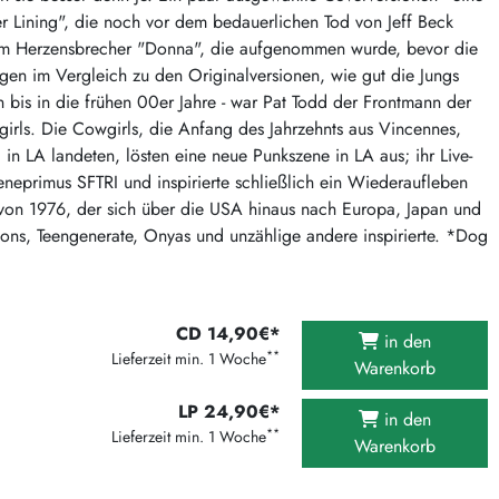
375 Aktion Vinyl Q3 2026
r Lining", die noch vor dem bedauerlichen Tod von Jeff Beck
em Herzensbrecher "Donna", die aufgenommen wurde, bevor die
Clouds Hill & Broken Silence-Sommer-Aktion
gen im Vergleich zu den Originalversionen, wie gut die Jungs
RSD 2026
bis in die frühen 00er Jahre - war Pat Todd der Frontmann der
FLIGHT 13 REC. SALE
irls. Die Cowgirls, die Anfang des Jahrzehnts aus Vincennes,
n LA landeten, lösten eine neue Punkszene in LA aus; ihr Live-
Epitaph Vinyl Günstiger
neprimus SFTRI und inspirierte schließlich ein Wiederaufleben
Unter Schafen-Vinyl günstig
 von 1976, der sich über die USA hinaus nach Europa, Japan und
ns, Teengenerate, Onyas und unzählige andere inspirierte. *Dog
CD 14,90€*
in den
**
Lieferzeit min. 1 Woche
Warenkorb
LP 24,90€*
in den
**
Lieferzeit min. 1 Woche
Warenkorb