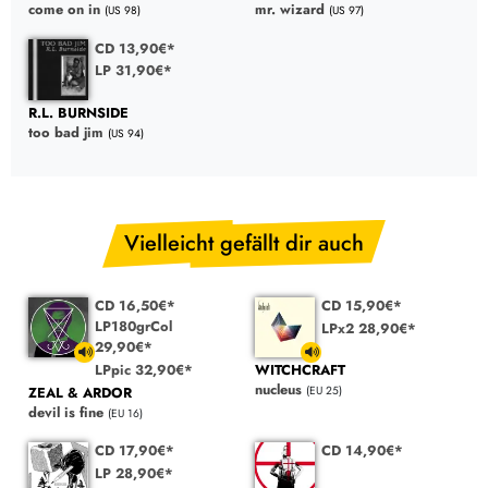
come on in
mr. wizard
(US 98)
(US 97)
CD 13,90€*
LP 31,90€*
R.L. BURNSIDE
too bad jim
(US 94)
Vielleicht gefällt dir auch
CD 16,50€*
CD 15,90€*
LP180grCol
LPx2 28,90€*
29,90€*
LPpic 32,90€*
WITCHCRAFT
nucleus
ZEAL & ARDOR
(EU 25)
devil is fine
(EU 16)
CD 17,90€*
CD 14,90€*
LP 28,90€*