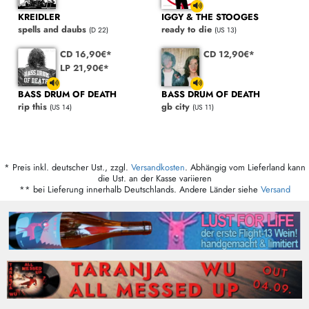
KREIDLER
IGGY & THE STOOGES
spells and daubs
ready to die
(D 22)
(US 13)
CD 16,90€*
CD 12,90€*
LP 21,90€*
BASS DRUM OF DEATH
BASS DRUM OF DEATH
rip this
gb city
(US 14)
(US 11)
* Preis inkl. deutscher Ust., zzgl.
Versandkosten
. Abhängig vom Lieferland kann
die Ust. an der Kasse variieren
** bei Lieferung innerhalb Deutschlands. Andere Länder siehe
Versand