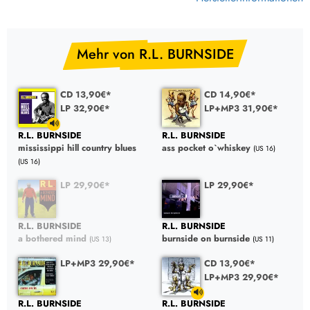
Mehr von R.L. BURNSIDE
CD 13,90€*
CD 14,90€*
LP 32,90€*
LP+MP3 31,90€*
R.L. BURNSIDE
R.L. BURNSIDE
mississippi hill country blues
ass pocket o`whiskey
(US 16)
(US 16)
LP 29,90€*
LP 29,90€*
R.L. BURNSIDE
R.L. BURNSIDE
a bothered mind
burnside on burnside
(US 13)
(US 11)
LP+MP3 29,90€*
CD 13,90€*
LP+MP3 29,90€*
R.L. BURNSIDE
R.L. BURNSIDE