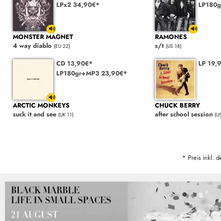
LPx2 34,90€*
LP180g
MONSTER MAGNET
RAMONES
4 way diablo
s/t
(EU 22)
(US 18)
CD 13,90€*
LP 19,
LP180gr+MP3 23,90€*
ARCTIC MONKEYS
CHUCK BERRY
suck it and see
after school session
(UK 11)
(U
* Preis inkl. d