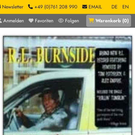
Newsletter
+49 (0)761 208 990
EMAIL
DE
EN
Anmelden
Favoriten
Folgen
Warenkorb
(
0
)