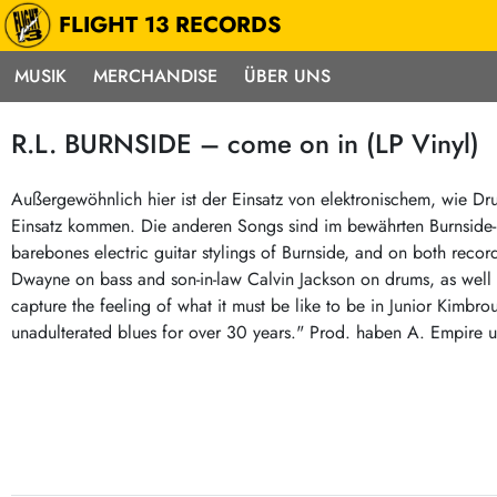
FLIGHT 13 RECORDS
MUSIK
MERCHANDISE
ÜBER UNS
Musik
Punk / HC
Electron
R.L. BURNSIDE – come on in (LP Vinyl)
Alle Neuheiten
Hardcore
Neok
Pre-Order
Emo
Abst
Außergewöhnlich hier ist der Einsatz von elektronischem, wie D
Einsatz kommen. Die anderen Songs sind im bewährten Burnside-B
Highlights
Postpunk / New Wave
Elec
barebones electric guitar stylings of Burnside, and on both reco
Exklusiv & Limitiert
Punkrock
Reggae
Dwayne on bass and son-in-law Calvin Jackson on drums, as well 
Soul 
Neu auf Lager
60s / Garage
capture the feeling of what it must be like to be in Junior Kimbro
unadulterated blues for over 30 years." Prod. haben A. Empire 
Beat / Surf
Ska
Sonderangebote
60s / Garage / R´n´R
Hiph
Midprice
Regg
Gitarre
Mehr…
Indierock / Psychedelic
deutschsprachig
Vintage-Rock / Metal
Soundtracks