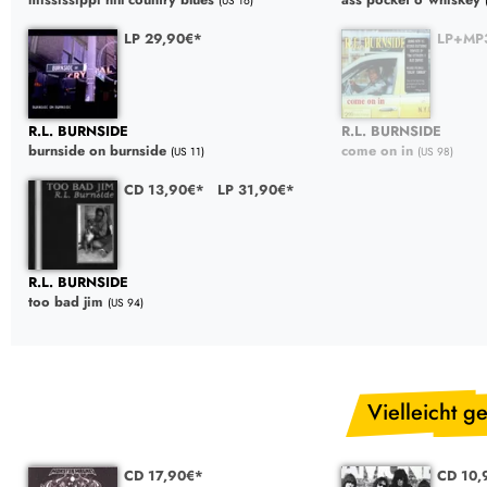
(US 16)
LP 29,90€*
LP+MP
R.L. BURNSIDE
R.L. BURNSIDE
burnside on burnside
come on in
(US 11)
(US 98)
CD 13,90€*
LP 31,90€*
R.L. BURNSIDE
too bad jim
(US 94)
Vielleicht ge
CD 17,90€*
CD 10