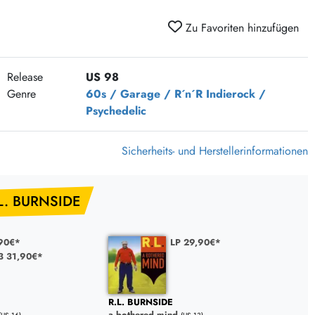
375 Aktion Vinyl Q3 2026
Zu Favoriten hinzufügen
Clouds Hill & Broken Silence-Sommer-Aktion
RSD 2026
Release
US 98
FLIGHT 13 REC. SALE
Genre
60s / Garage / R´n´R
Indierock /
Epitaph Vinyl Günstiger
Psychedelic
Unter Schafen-Vinyl günstig
Sicherheits- und Herstellerinformationen
L. BURNSIDE
90€*
LP 29,90€*
 31,90€*
R.L. BURNSIDE
a bothered mind