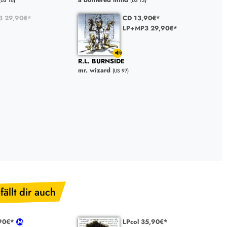
(US 16)
(US 13)
3 29,90€*
CD 13,90€*
LP+MP3 29,90€*
R.L. BURNSIDE
mr. wizard
(US 97)
fällt dir auch
,90€*
LPcol 35,90€*