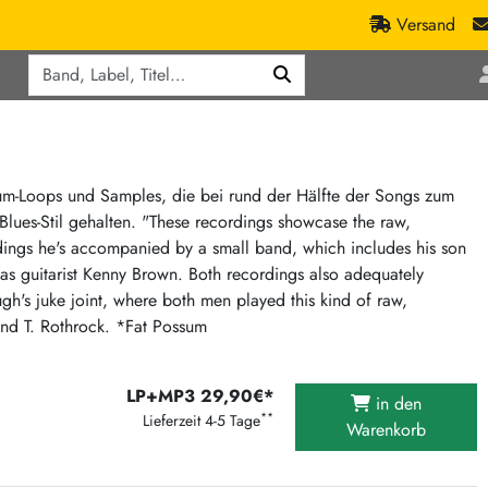
Versand
Q
ic
Aktionen
lassik
Staatsakt-Aktion
ract / Ambient
Crazysane Günstiger
rum-Loops und Samples, die bei rund der Hälfte der Songs zum
lues-Stil gehalten. "These recordings showcase the raw,
tronic Goods
Fuzzorama günstiger
rdings he's accompanied by a small band, which includes his son
Tapete Records günstiger
/Ska
as guitarist Kenny Brown. Both recordings also adequately
/ Exotica / Jazz
Sunny Sunny Bastards Summer 26
ugh's juke joint, where both men played this kind of raw,
und T. Rothrock. *Fat Possum
Warner Rockerwochen
op
Universal Vinyl Günstig
ae / Dub
LP+MP3 29,90€*
International Anthem Sommer 2026
in den
**
Lieferzeit 4-5 Tage
Warenkorb
BMG Aktion
Music on Vinyl-Aktion