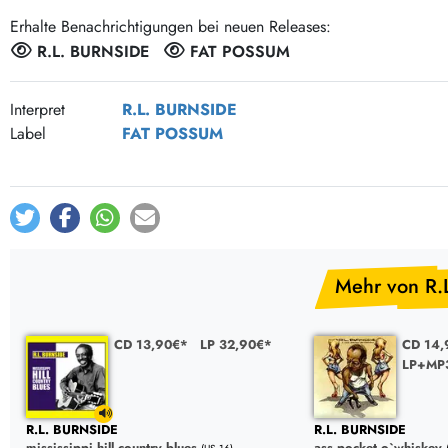
Post-Rock / Folk
LP Hüllen, Zubehör
Erhalte Benachrichtigungen bei neuen Releases:
Rock / Pop
Bücher, Fanzines etc.
R.L. BURNSIDE
FAT POSSUM
Interpret
R.L. BURNSIDE
Label
FAT POSSUM
Mehr von R.
CD 13,90€*
LP 32,90€*
CD 14,
LP+MP3
R.L. BURNSIDE
R.L. BURNSIDE
mississippi hill country blues
ass pocket o`whiskey