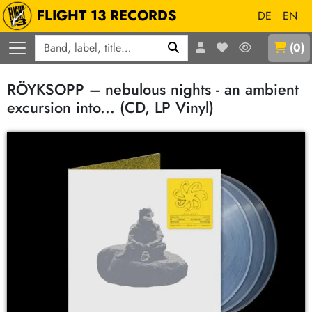
FLIGHT 13 RECORDS
DE
EN
Q
(
0
)
RÖYKSOPP – nebulous nights - an ambient
excursion into... (CD, LP Vinyl)