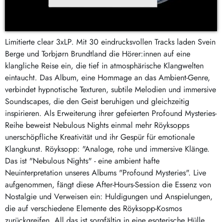
Limitierte clear 3xLP. Mit 30 eindrucksvollen Tracks laden Svein
Berge und Torbjørn Brundtland die Hörer:innen auf eine
klangliche Reise ein, die tief in atmosphärische Klangwelten
eintaucht. Das Album, eine Hommage an das Ambient-Genre,
verbindet hypnotische Texturen, subtile Melodien und immersive
Soundscapes, die den Geist beruhigen und gleichzeitig
inspirieren. Als Erweiterung ihrer gefeierten Profound Mysteries-
Reihe beweist Nebulous Nights einmal mehr Röyksopps
unerschöpfliche Kreativität und ihr Gespür für emotionale
Klangkunst. Röyksopp: "Analoge, rohe und immersive Klänge.
Das ist "Nebulous Nights" - eine ambient hafte
Neuinterpretation unseres Albums "Profound Mysteries". Live
aufgenommen, fängt diese After-Hours-Session die Essenz von
Nostalgie und Verweisen ein: Huldigungen und Anspielungen,
die auf verschiedene Elemente des Röyksopp-Kosmos
zurückgreifen. All das ist sorgfältig in eine esoterische Hülle