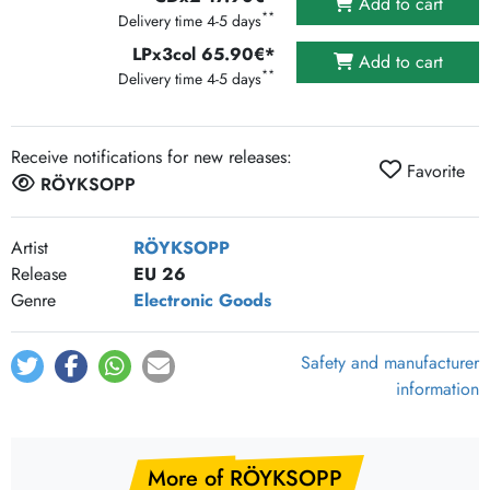
Add to cart
**
Delivery time 4-5 days
LPx3col 65.90€*
Add to cart
**
Delivery time 4-5 days
Receive notifications for new releases:
Favorite
RÖYKSOPP
Artist
RÖYKSOPP
Release
EU 26
Genre
Electronic Goods
Safety and manufacturer
information
More of RÖYKSOPP