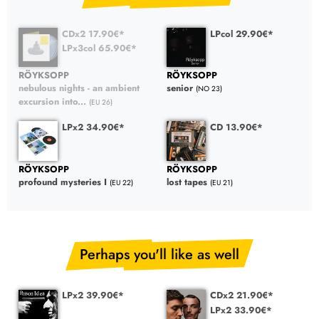
CDx2 17.90€*
LPcol 29.90€*
LPx3col 65.90€*
RÖYKSOPP
RÖYKSOPP
nebulous nights - an ambient
senior
(NO 23)
excursion into...
(EU 26)
LPx2 34.90€*
CD 13.90€*
RÖYKSOPP
RÖYKSOPP
profound mysteries I
lost tapes
(EU 22)
(EU 21)
Perhaps you'll like as well
LPx2 39.90€*
CDx2 21.90€*
LPx2 33.90€*