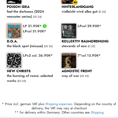
POISON IDEA
HINTERLANDGANG
feel the darkness (2024
vielleicht wird alles gut
(D 26)
remaster series)
(US 24)
LP 21.90€*
LPcol 29.90€*
LPcol 31.90€*
D.O.A.
KOLLEKTIV RAUMORDNUNG
the black spot (reissue)
stewards of eon
(US 26)
(D 25)
LPx2 col. 36.90€*
7"col 13.90€*
NEW CHRISTS
AGNOSTIC FRONT
the burning of rome: selected
way of war
(US 25)
works
(EU 25)
* Price incl. german VAT plus
Shipping expenses
. Depending on the country of
delivery, the VAT may vary at checkout
** for delivery within Germany. Other countries see
Shipping