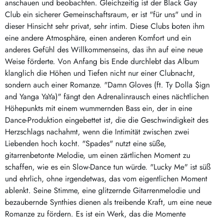
anschauen und beobachten. Gleichzeitig ist der Black Gay
Club ein sicherer Gemeinschaftsraum, er ist "für uns" und in
dieser Hinsicht sehr privat, sehr intim. Diese Clubs boten ihm
eine andere Atmosphäre, einen anderen Komfort und ein
anderes Gefühl des Willkommenseins, das ihn auf eine neue
Weise förderte. Von Anfang bis Ende durchlebt das Album
klanglich die Höhen und Tiefen nicht nur einer Clubnacht,
sondern auch einer Romanze. "Damn Gloves (ft. Ty Dolla $ign
and Yanga YaYa)" fängt den Adrenalinrausch eines nächtlichen
Höhepunkts mit einem wummernden Bass ein, der in eine
Dance-Produktion eingebettet ist, die die Geschwindigkeit des
Herzschlags nachahmt, wenn die Intimität zwischen zwei
Liebenden hoch kocht. "Spades" nutzt eine süße,
gitarrenbetonte Melodie, um einen zärtlichen Moment zu
schaffen, wie es ein Slow-Dance tun würde. "Lucky Me" ist süß
und ehrlich, ohne irgendetwas, das vom eigentlichen Moment
ablenkt. Seine Stimme, eine glitzernde Gitarrenmelodie und
bezaubernde Synthies dienen als treibende Kraft, um eine neue
Romanze zu fördern. Es ist ein Werk, das die Momente