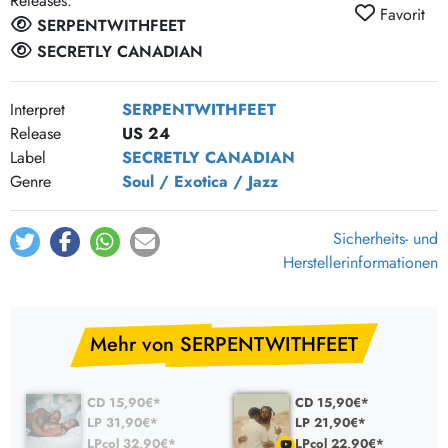
Releases:
Favorit
SERPENTWITHFEET
SECRETLY CANADIAN
Interpret
SERPENTWITHFEET
Release
US 24
Label
SECRETLY CANADIAN
Genre
Soul / Exotica / Jazz
Sicherheits- und
Herstellerinformationen
Mehr von SERPENTWITHFEET
CD 15,90€*
CD 15,90€*
LP 31,90€*
LP 21,90€*
LPcol 32,90€*
LPcol 22,90€*