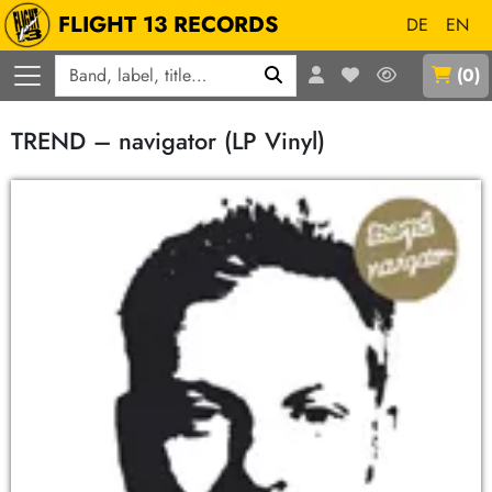
FLIGHT 13 RECORDS
DE
EN
Q
(
0
)
TREND – navigator (LP Vinyl)