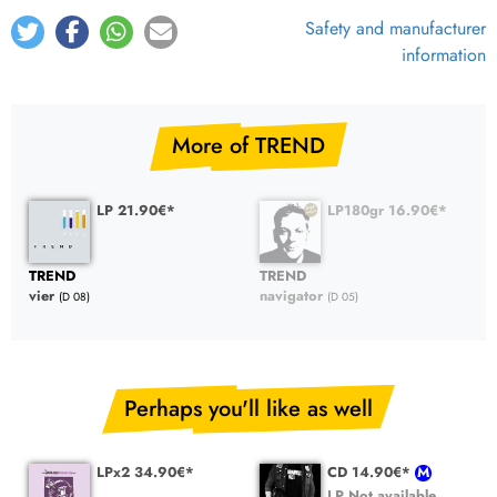
Safety and manufacturer
information
More of TREND
LP 21.90€*
LP180gr 16.90€*
TREND
TREND
vier
navigator
(D 08)
(D 05)
Perhaps you'll like as well
LPx2 34.90€*
CD 14.90€*
LP Not available