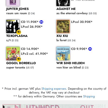
JUPITER JONES
AGAINST ME
raum um raum
as the eternal cowboy
(D 24)
(US 03)
CD 11.90€*
LPcol 30.90€*
LPcol 26.90€*
TOXOPLASMA
XIU XIU
s/t
la foret
(D 25)
(US 24)
CD 14.90€*
CD 9.90€*
LPx2 col. 41.90€*
GOGOL BORDELLO
WIR SIND HELDEN
super taranta
von hier an blind
(US 07)
(D 23)
* Price incl. german VAT plus
Shipping expenses
. Depending on the country of
delivery, the VAT may vary at checkout
** for delivery within Germany. Other countries see
Shipping