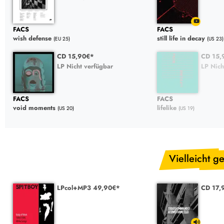
FACS
FACS
wish defense
still life in decay
(EU 25)
(US 23)
CD 15,90€*
CD 15,
LP Nicht verfügbar
LP Nich
FACS
FACS
void moments
lifelike
(US 20)
(US 19)
Vielleicht ge
LPcol+MP3 49,90€*
CD 17,