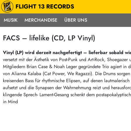
FLIGHT 13 RECORDS
MUSIK
MERCHANDISE
ÜBER UNS
Musik
Punk / HC
Electron
FACS – lifelike (CD, LP Vinyl)
Alle Neuheiten
Hardcore
Neok
Pre-Order
Emo
Abst
Vinyl (LP) wird derzeit nachgefertigt – lieferbar sobald w
versetzt mit der Ästhetik von Post-Punk und Art-Rock, Shoegazer 
Highlights
Postpunk / New Wave
Elec
Mitgliedern Brian Case & Noah Leger gegründete Trio agiert in 
Exklusiv & Limitiert
Punkrock
Reggae
von Alianna Kalaba (Cat Power, We Ragazzi). Die Drums sorgen i
Soul 
Neu auf Lager
60s / Garage
kreisenden Bass für rhythmische Elipsen, auf denen lautmalerisch 
aufsetzt und die Synapsen der Wahrnehmung reizt und herausforder
Beat / Surf
Ska
Sonderangebote
klingende Sprech- Lament-Gesang schenkt dem postapokalyptisc
60s / Garage / R´n´R
Hiph
Midprice
in Mind
Regg
Gitarre
Mehr…
Indierock / Psychedelic
deutschsprachig
Vintage-Rock / Metal
Soundtracks