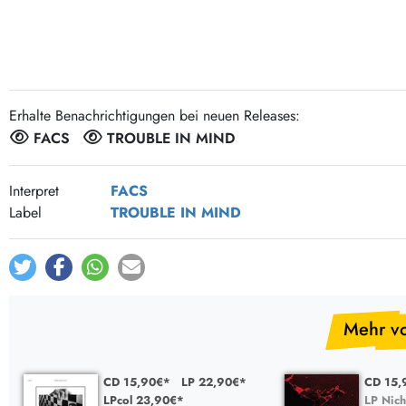
Post-Rock / Folk
LP Hüllen, Zubehör
Rock / Pop
Bücher, Fanzines etc.
Erhalte Benachrichtigungen bei neuen Releases:
FACS
TROUBLE IN MIND
Interpret
FACS
Label
TROUBLE IN MIND
Mehr v
CD 15,90€*
LP 22,90€*
CD 15,
LPcol 23,90€*
LP Nich