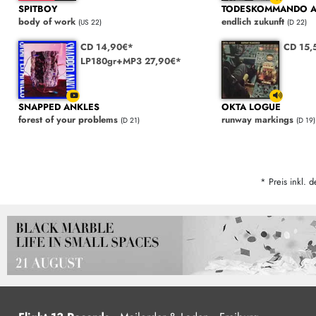
SPITBOY
TODESKOMMANDO A
body of work
endlich zukunft
(US 22)
(D 22)
CD 14,90€*
CD 15,
LP180gr+MP3 27,90€*
SNAPPED ANKLES
OKTA LOGUE
forest of your problems
runway markings
(D 21)
(D 19)
* Preis inkl. d