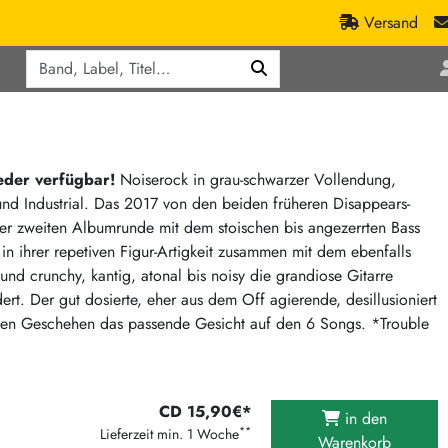
Versand
Q
ic
Aktionen
lassik
Staatsakt-Aktion
ract / Ambient
Crazysane Günstiger
ieder verfügbar!
Noiserock in grau-schwarzer Vollendung,
und Industrial. Das 2017 von den beiden früheren Disappears-
tronic Goods
Fuzzorama günstiger
der zweiten Albumrunde mit dem stoischen bis angezerrten Bass
Tapete Records günstiger
/Ska
n ihrer repetiven Figur-Artigkeit zusammen mit dem ebenfalls
/ Exotica / Jazz
Sunny Sunny Bastards Summer 26
und crunchy, kantig, atonal bis noisy die grandiose Gitarre
t. Der gut dosierte, eher aus dem Off agierende, desillusioniert
Warner Rockerwochen
hen Geschehen das passende Gesicht auf den 6 Songs. *Trouble
op
Universal Vinyl Günstig
ae / Dub
International Anthem Sommer 2026
BMG Aktion
CD 15,90€*
in den
Music on Vinyl-Aktion
**
Lieferzeit min. 1 Woche
Warenkorb