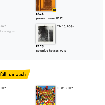
FACS
present tense
(US 21)
90€*
CD 15,90€*
t verfügbar
FACS
negative houses
(US 18)
fällt dir auch
90€*
LP 31,90€*