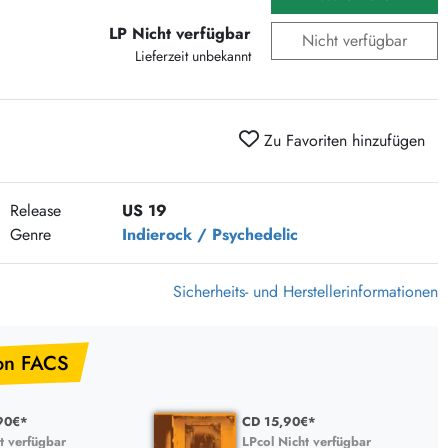
375 Aktion Vinyl Q3 2026
LP Nicht verfügbar
Nicht verfügbar
Clouds Hill & Broken Silence-Sommer-Aktion
Lieferzeit unbekannt
RSD 2026
FLIGHT 13 REC. SALE
Zu Favoriten hinzufügen
Epitaph Vinyl Günstiger
Unter Schafen-Vinyl günstig
Release
US 19
Genre
Indierock / Psychedelic
Sicherheits- und Herstellerinformationen
on FACS
90€*
CD 15,90€*
t verfügbar
LPcol Nicht verfügbar