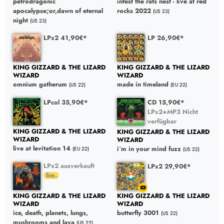
petrodragonic
infest the rats nest - live at red
apocalypse;or,dawn of eternal
rocks 2022
(US 23)
night
(US 23)
LPx2 41,90€*
LP 26,90€*
KING GIZZARD & THE LIZARD
KING GIZZARD & THE LIZARD
WIZARD
WIZARD
omnium gatherum
made in timeland
(US 22)
(EU 22)
LPcol 35,90€*
CD 15,90€*
LPx2+MP3 Nicht
verfügbar
KING GIZZARD & THE LIZARD
KING GIZZARD & THE LIZARD
WIZARD
WIZARD
live at levitation 14
i´m in your mind fuzz
(EU 22)
(US 22)
LPx2 ausverkauft
LPx2 29,90€*
KING GIZZARD & THE LIZARD
KING GIZZARD & THE LIZARD
WIZARD
WIZARD
ice, death, planets, lungs,
butterfly 3001
(US 22)
mushrooms and lava
(US 22)