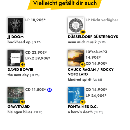
Vielleicht gefällt dir auch
LP 18,90€*
LP Nicht verfügbar
JJ DOOM
DÜSSELDORF DÜSTERBOYS
bookhead ep
nenn mich musik
(US 17)
(D 19)
10"col+MP3
CD 23,90€*
14,90€*
LPx2 59,90€*
CD 14,90€*
DAVID BOWIE
CHUCK RAGAN / ROCKY
VOTOLATO
the next day
(UK 26)
kindred spirit
(US 15)
CD 11,50€*
CD 14,90€*
LP 24,90€*
GRAVEYARD
FONTAINES D.C.
hisingen blues
a hero´s death
(EU 17)
(EU 20)