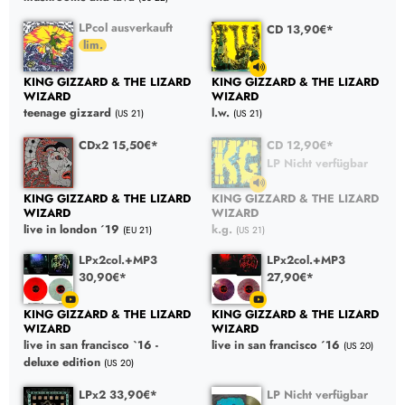
LPcol ausverkauft
CD 13,90€*
KING GIZZARD & THE LIZARD
KING GIZZARD & THE LIZARD
WIZARD
WIZARD
teenage gizzard
l.w.
(US 21)
(US 21)
CDx2 15,50€*
CD 12,90€*
LP Nicht verfügbar
KING GIZZARD & THE LIZARD
KING GIZZARD & THE LIZARD
WIZARD
WIZARD
live in london ´19
k.g.
(EU 21)
(US 21)
LPx2col.+MP3
LPx2col.+MP3
30,90€*
27,90€*
KING GIZZARD & THE LIZARD
KING GIZZARD & THE LIZARD
WIZARD
WIZARD
live in san francisco `16 -
live in san francisco ´16
(US 20)
deluxe edition
(US 20)
LPx2 33,90€*
LP Nicht verfügbar