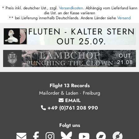
* Preis inkl. deutscher Ust., zzgl.
Versandkosten
. Abhängig vom Lieferland kann
die Ust. an der Kasse variieren
** bei Lieferung innerhalb Deutschlands. Andere Länder siehe
Versand
Flight 13 Records
Mailorder & Laden · Freiburg
EMAIL
+49 (0)761 208 990
Folgt uns