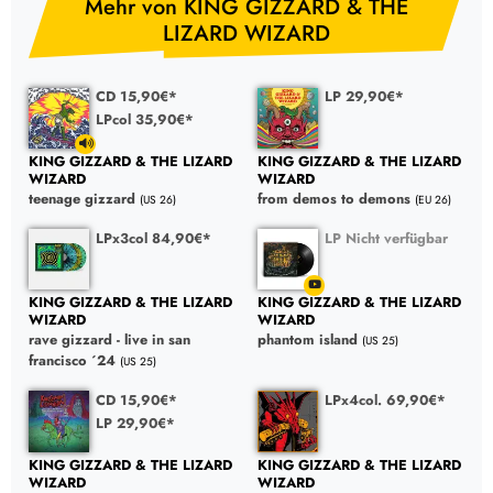
Mehr von KING GIZZARD & THE
LIZARD WIZARD
CD 15,90€*
LP 29,90€*
LPcol 35,90€*
KING GIZZARD & THE LIZARD
KING GIZZARD & THE LIZARD
WIZARD
WIZARD
teenage gizzard
from demos to demons
(US 26)
(EU 26)
LPx3col 84,90€*
LP Nicht verfügbar
KING GIZZARD & THE LIZARD
KING GIZZARD & THE LIZARD
WIZARD
WIZARD
rave gizzard - live in san
phantom island
(US 25)
francisco ´24
(US 25)
CD 15,90€*
LPx4col. 69,90€*
LP 29,90€*
KING GIZZARD & THE LIZARD
KING GIZZARD & THE LIZARD
WIZARD
WIZARD