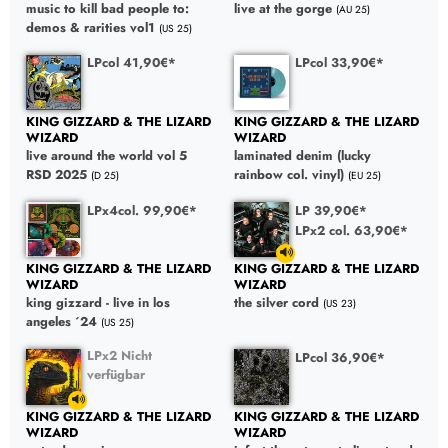
music to kill bad people to:
live at the gorge
(AU 25)
demos & rarities vol1
(US 25)
LPcol 41,90€*
LPcol 33,90€*
KING GIZZARD & THE LIZARD
KING GIZZARD & THE LIZARD
WIZARD
WIZARD
live around the world vol 5
laminated denim (lucky
RSD 2025
rainbow col. vinyl)
(D 25)
(EU 25)
LPx4col. 99,90€*
LP 39,90€*
LPx2 col. 63,90€*
KING GIZZARD & THE LIZARD
KING GIZZARD & THE LIZARD
WIZARD
WIZARD
king gizzard - live in los
the silver cord
(US 23)
angeles ´24
(US 25)
LPx2 Nicht
LPcol 36,90€*
verfügbar
KING GIZZARD & THE LIZARD
KING GIZZARD & THE LIZARD
WIZARD
WIZARD