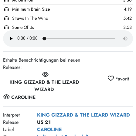
Minimum Brain Size
4:19
Straws In The Wind
5:42
Some Of Us
3:53
Ontology
3:58
Intrasport
4:13
Oddlife
4:58
Erhalte Benachrichtigungen bei neuen
Honey
4:34
Releases:
The Hungry Wolf Of Fate
5:10
Favorit
KING GIZZARD & THE LIZARD
WIZARD
CAROLINE
Interpret
KING GIZZARD & THE LIZARD WIZARD
Release
US 21
Label
CAROLINE