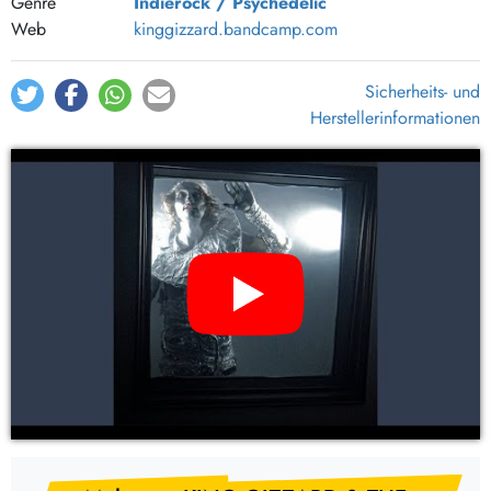
Genre
Indierock / Psychedelic
Web
kinggizzard.bandcamp.com
Sicherheits- und
Herstellerinformationen
YouTube Video: KING GIZZARD & THE LIZARD WIZARD –
k.g. (CD, LP Vinyl)