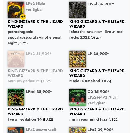
LPx2 Nicht
LPcol 36,90€*
verfügbar
KING GIZZARD & THE LIZARD
KING GIZZARD & THE LIZARD
WIZARD
WIZARD
petrodragonic
infest the rats nest - live at red
apocalypse;or,dawn of eternal
rocks 2022
(US 23)
night
(US 23)
LPx2 41,90€*
LP 26,90€*
KING GIZZARD & THE LIZARD
KING GIZZARD & THE LIZARD
WIZARD
WIZARD
omnium gatherum
made in timeland
(US 22)
(EU 22)
LPcol 35,90€*
CD 15,90€*
LPx2+MP3 Nicht
verfügbar
KING GIZZARD & THE LIZARD
KING GIZZARD & THE LIZARD
WIZARD
WIZARD
live at levitation 14
i´m in your mind fuzz
(EU 22)
(US 22)
LPx2 ausverkauft
LPx2 29,90€*