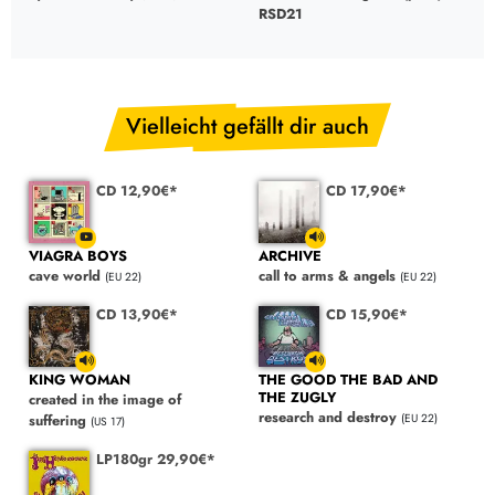
RSD21
Vielleicht gefällt dir auch
CD 12,90€*
CD 17,90€*
VIAGRA BOYS
ARCHIVE
cave world
call to arms & angels
(EU 22)
(EU 22)
CD 13,90€*
CD 15,90€*
KING WOMAN
THE GOOD THE BAD AND
THE ZUGLY
created in the image of
research and destroy
suffering
(EU 22)
(US 17)
LP180gr 29,90€*