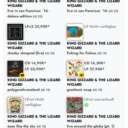
KING GIZZARD & THE LIZARD
KING GIZZARD & THE LIZARD
WIZARD
WIZARD
live in san francisco `16 -
live in san francisco ´16
(US 20)
deluxe edition
(US 20)
LPx2 33,90€*
LP Nicht verfügbar
KING GIZZARD & THE LIZARD
KING GIZZARD & THE LIZARD
WIZARD
WIZARD
chunky shrapnel (live)
fishing for fishies
(US 20)
(US 19)
CD 14,90€*
CD 16,50€*
LP 25,90€*
LP 27,90€*
KING GIZZARD & THE LIZARD
KING GIZZARD & THE LIZARD
WIZARD
WIZARD
polygondwanaland
gumboot soup
(UK 18)
(US 18)
LPcol Nicht
LPcol ausverkauft
verfügbar
KING GIZZARD & THE LIZARD
KING GIZZARD & THE LIZARD
WIZARD
WIZARD
eyes like the sky
live around the globe (pt. 1)
(US 18)