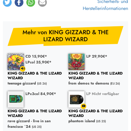
Sicherheits- und
Herstellerinformationen
Mehr von KING GIZZARD & THE
LIZARD WIZARD
CD 15,90€*
LP 29,90€*
LPcol 35,90€*
KING GIZZARD & THE LIZARD
KING GIZZARD & THE LIZARD
WIZARD
WIZARD
teenage gizzard
from demos to demons
(US 26)
(EU 26)
LPx3col 84,90€*
LP Nicht verfügbar
KING GIZZARD & THE LIZARD
KING GIZZARD & THE LIZARD
WIZARD
WIZARD
rave gizzard - live in san
phantom island
(US 25)
francisco ´24
(US 25)