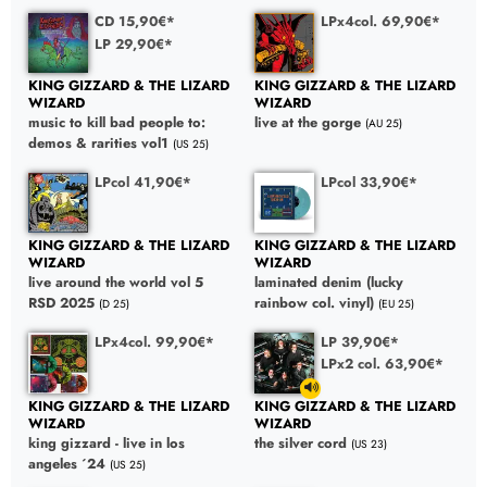
CD 15,90€*
LPx4col. 69,90€*
LP 29,90€*
KING GIZZARD & THE LIZARD
KING GIZZARD & THE LIZARD
WIZARD
WIZARD
music to kill bad people to:
live at the gorge
(AU 25)
demos & rarities vol1
(US 25)
LPcol 41,90€*
LPcol 33,90€*
KING GIZZARD & THE LIZARD
KING GIZZARD & THE LIZARD
WIZARD
WIZARD
live around the world vol 5
laminated denim (lucky
RSD 2025
rainbow col. vinyl)
(D 25)
(EU 25)
LPx4col. 99,90€*
LP 39,90€*
LPx2 col. 63,90€*
KING GIZZARD & THE LIZARD
KING GIZZARD & THE LIZARD
WIZARD
WIZARD
king gizzard - live in los
the silver cord
(US 23)
angeles ´24
(US 25)