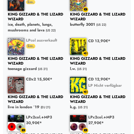
KING GIZZARD & THE LIZARD
KING GIZZARD & THE LIZARD
WIZARD
WIZARD
ice, death, planets, lungs,
butterfly 3001
(US 22)
mushrooms and lava
(US 22)
LPcol ausverkauft
CD 13,90€*
KING GIZZARD & THE LIZARD
KING GIZZARD & THE LIZARD
WIZARD
WIZARD
teenage gizzard
l.w.
(US 21)
(US 21)
CDx2 15,50€*
CD 12,90€*
LP Nicht verfügbar
KING GIZZARD & THE LIZARD
KING GIZZARD & THE LIZARD
WIZARD
WIZARD
live in london ´19
k.g.
(EU 21)
(US 21)
LPx2col.+MP3
LPx2col.+MP3
30,90€*
27,90€*