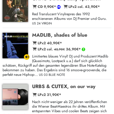
CD 9,90€*
LPx2 col. 43,90€*
Red Translucent Vinylrepres des 1992
erschienenen Albums von DJ Premier und Guru.
US 24 VIRGIN
MADLIB, shades of blue
LPx2 40,90€*
LPx2 col.
36,90€*
43,90€
Limitiertes blaues Vinyl! DJ und Produzent Madlib
(Quasimoto, Lootpack u.a.) darf sich glücklich
schätzen, Rückgriff auf den gesamten legendären Blue Note-Katalog
bekommen zu haben. Das Ergebnis sind 16 smoove-groovende, die
perfekt neue Hiphop-...
US 03 BLUE NOTE
URBS & CUTEX, on our way
LPx2 31,90€*
Nach nicht weniger als 22 Jahren veröffentlichen
die Wiener Beat-Maestros ihr drittes Album. Mit
entspannten Vibes und coolen Beats zeigen sich