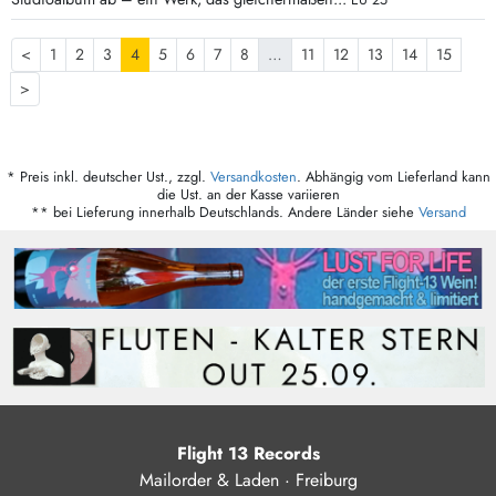
EU 25
<
1
2
3
4
5
6
7
8
…
11
12
13
14
15
>
* Preis inkl. deutscher Ust., zzgl.
Versandkosten
. Abhängig vom Lieferland kann
die Ust. an der Kasse variieren
** bei Lieferung innerhalb Deutschlands. Andere Länder siehe
Versand
Flight 13 Records
Mailorder & Laden · Freiburg