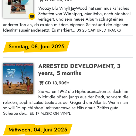
Woozy Blu Vinyl! JayWood hat sein musikalisches
Schaffen von Winnipeg, Manitoba, nach Montreal
verlagert, und sein neues Album schlägt einen
anderen Ton an, da es sich mit dem eigenen Selbst und der eigenen
Identität auseinandersetzt. Es markiert...
US 25 CAPTURED TRACKS
Sonntag, 08. Juni 2025
ARRESTED DEVELOPMENT, 3
years, 5 months
CD 13,90€*
Sie waren 1992 die Hiphopsensation schlechthin.
Nicht die bösen Jungs aus der Stadt, sondern die
relaxten, sophisticated Leute aus der Gegend um Atlanta. Wenn man
so will `Hippiehiphop´ mit tonnenweise Hits drauf. Zeitlos gute
Scheibe der...
EU 17 MUSIC ON VINYL
Mittwoch, 04. Juni 2025