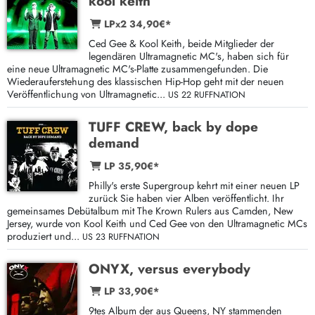
kool keith
LPx2 34,90€*
Ced Gee & Kool Keith, beide Mitglieder der
legendären Ultramagnetic MC's, haben sich für
eine neue Ultramagnetic MC's-Platte zusammengefunden. Die
Wiederauferstehung des klassischen Hip-Hop geht mit der neuen
Veröffentlichung von Ultramagnetic...
US 22 RUFFNATION
TUFF CREW, back by dope
demand
LP 35,90€*
Philly's erste Supergroup kehrt mit einer neuen LP
zurück Sie haben vier Alben veröffentlicht. Ihr
gemeinsames Debütalbum mit The Krown Rulers aus Camden, New
Jersey, wurde von Kool Keith und Ced Gee von den Ultramagnetic MCs
produziert und...
US 23 RUFFNATION
ONYX, versus everybody
LP 33,90€*
9tes Album der aus Queens, NY stammenden