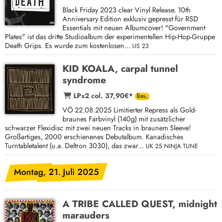
Black Friday 2023 clear Vinyl Release. 10th
Anniversary Edition exklusiv gepresst für RSD
Essentials mit neuen Albumcover! "Government
Plates" ist das dritte Studioalbum der experimentellen Hip-Hop-Gruppe
Death Grips. Es wurde zum kostenlosen...
US 23
KID KOALA, carpal tunnel
syndrome
LPx2 col. 37,90€*
VÖ 22.08.2025 Limitierter Repress als Gold-
braunes Farbvinyl (140g) mit zusätzlicher
schwarzer Flexidisc mit zwei neuen Tracks in braunem Sleeve!
Großartiges, 2000 erschienenes Debutalbum. Kanadisches
Turntabletalent (u.a. Deltron 3030), das zwar...
UK 25 NINJA TUNE
Montag, 21. Juli 2025
A TRIBE CALLED QUEST, midnight
marauders