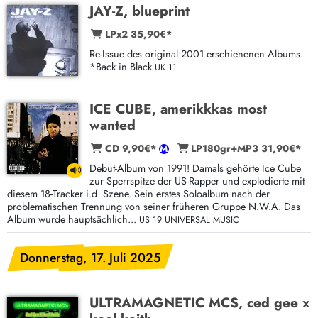
JAY-Z, blueprint
LPx2 35,90€*
Re-Issue des original 2001 erschienenen Albums.
*Back in Black
UK 11
ICE CUBE, amerikkkas most
wanted
CD 9,90€*
LP180gr+MP3 31,90€*
Debut-Album von 1991! Damals gehörte Ice Cube
zur Sperrspitze der US-Rapper und explodierte mit
diesem 18-Tracker i.d. Szene. Sein erstes Soloalbum nach der
problematischen Trennung von seiner früheren Gruppe N.W.A. Das
Album wurde hauptsächlich...
US 19 UNIVERSAL MUSIC
Donnerstag, 17. Juli 2025
ULTRAMAGNETIC MCS, ced gee x