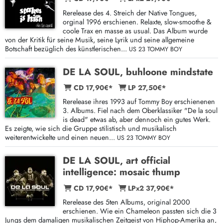
Rerelease des 4. Streich der Native Tongues,
orginal 1996 erschienen. Relaxte, slow-smoothe &
coole Trax en masse as usual. Das Album wurde
von der Kritik für seine Musik, seine Lyrik und seine allgemeine
Botschaft bezüglich des künstlerischen...
US 23 TOMMY BOY
DE LA SOUL, buhloone mindstate
CD 17,90€*
LP 27,50€*
Rerelease ihres 1993 auf Tommy Boy erschienenen
3. Albums. Fiel nach dem Oberklassiker "De la soul
is dead" etwas ab, aber dennoch ein gutes Werk.
Es zeigte, wie sich die Gruppe stilistisch und musikalisch
weiterentwickelte und einen neuen...
US 23 TOMMY BOY
DE LA SOUL, art official
intelligence: mosaic thump
CD 17,90€*
LPx2 37,90€*
Rerelease des 5ten Albums, original 2000
erschienen. Wie ein Chameleon passten sich die 3
Jungs dem damaligen musikalischen Zeitgeist von Hiphop-Amerika an,