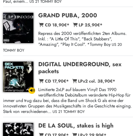
Paul, einem...
US 21 TOMMY BOY
GRAND PUBA, 2000
CD 18,90€*
LP 25,90€*
Repress des 2000 veröffentlichten 2ten Albums.
Inkl. : "A Little Of This", "Back Stabbers",
"Amazing", "Play It Cool". *Tommy Boy
US 20
TOMMY BOY
DIGITAL UNDERGROUND, sex
packets
CD 17,90€*
LPx2 col. 38,90€*
Limitierte 2xLP auf blauem Vinyl! Das 1990
veröffentlichte Debütalbum veränderte Hip-Hop für
immer und trug dazu bei, dass die Band um Shock G als eine der
innovativsten Gruppen des Musikgeschäfts in die Geschichte einging.
Stark von verschiedenen...
US 21 TOMMY BOY
DE LA SOUL, stakes is high
CD 17,90€*
LPx2 29,90€*