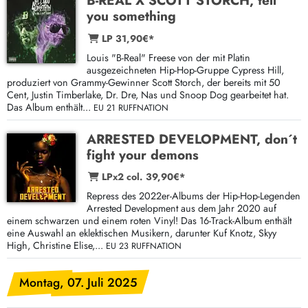
B-REAL X SCOTT STORCH, tell
you something
LP 31,90€*
Louis "B-Real" Freese von der mit Platin
ausgezeichneten Hip-Hop-Gruppe Cypress Hill,
produziert von Grammy-Gewinner Scott Storch, der bereits mit 50
Cent, Justin Timberlake, Dr. Dre, Nas und Snoop Dog gearbeitet hat.
Das Album enthält...
EU 21 RUFFNATION
ARRESTED DEVELOPMENT, don´t
fight your demons
LPx2 col. 39,90€*
Repress des 2022er-Albums der Hip-Hop-Legenden
Arrested Development aus dem Jahr 2020 auf
einem schwarzen und einem roten Vinyl! Das 16-Track-Album enthält
eine Auswahl an eklektischen Musikern, darunter Kuf Knotz, Skyy
High, Christine Elise,...
EU 23 RUFFNATION
Montag, 07. Juli 2025