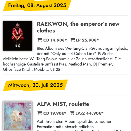
Freitag, 08. August 2025
RAEKWON, the emperor´s new
clothes
CD 14,90€*
LP 25,90€*
8tes Album des Wu-Tang-Clan-Gründungsmitglieds,
der mit "Only built 4 Cuban Linx" 1995 das
vielleicht beste Wu-Tang-Solo-Album aller Zeiten veröffentlichte. Die
hochrangige Gästeliste umfasst Nas, Method Man, DJ Premier,
Ghostface Killah, Mobb ...
US 25
Mittwoch, 30. Juli 2025
ALFA MIST, roulette
CD 19,90€*
LPx2 44,90€*
Auf ihrem 6ten Album spielt die Londoner
Formation mit unterschiedlichen