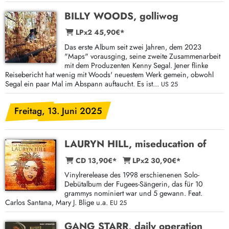
BILLY WOODS, golliwog
LPx2 45,90€*
Das erste Album seit zwei Jahren, dem 2023
"Maps" vorausging, seine zweite Zusammenarbeit
mit dem Produzenten Kenny Segal. Jener flinke
Reisebericht hat wenig mit Woods' neuestem Werk gemein, obwohl
Segal ein paar Mal im Abspann auftaucht. Es ist...
US 25
Freitag, 13. Juni 2025
LAURYN HILL, miseducation of
CD 13,90€*
LPx2 30,90€*
Vinylrerelease des 1998 erschienenen Solo-
Debütalbum der Fugees-Sängerin, das für 10
grammys nominiert war und 5 gewann. Feat.
Carlos Santana, Mary J. Blige u.a.
EU 25
GANG STARR, daily operation