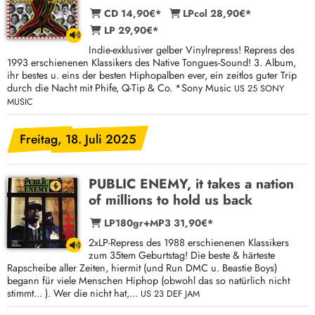
CD 14,90€*
LPcol 28,90€*
LP 29,90€*
Indie-exklusiver gelber Vinylrepress! Repress des
1993 erschienenen Klassikers des Native Tongues-Sound! 3. Album,
ihr bestes u. eins der besten Hiphopalben ever, ein zeitlos guter Trip
durch die Nacht mit Phife, Q-Tip & Co. *Sony Music
US 25 SONY
MUSIC
Freitag, 18. Juli 2025
PUBLIC ENEMY, it takes a nation
of millions to hold us back
LP180gr+MP3 31,90€*
2xLP-Repress des 1988 erschienenen Klassikers
zum 35tem Geburtstag! Die beste & härteste
Rapscheibe aller Zeiten, hiermit (und Run DMC u. Beastie Boys)
begann für viele Menschen Hiphop (obwohl das so natürlich nicht
stimmt... ). Wer die nicht hat,...
US 23 DEF JAM