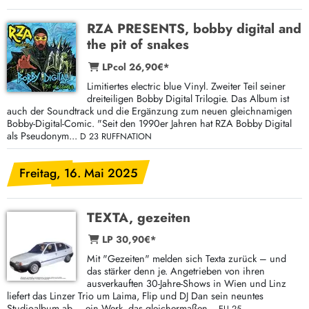
RZA PRESENTS, bobby digital and
the pit of snakes
LPcol 26,90€*
Limitiertes electric blue Vinyl. Zweiter Teil seiner
dreiteiligen Bobby Digital Trilogie. Das Album ist
auch der Soundtrack und die Ergänzung zum neuen gleichnamigen
Bobby-Digital-Comic. "Seit den 1990er Jahren hat RZA Bobby Digital
als Pseudonym...
D 23 RUFFNATION
Freitag, 16. Mai 2025
TEXTA, gezeiten
LP 30,90€*
Mit "Gezeiten" melden sich Texta zurück – und
das stärker denn je. Angetrieben von ihren
ausverkauften 30-Jahre-Shows in Wien und Linz
liefert das Linzer Trio um Laima, Flip und DJ Dan sein neuntes
Studioalbum ab – ein Werk, das gleichermaßen...