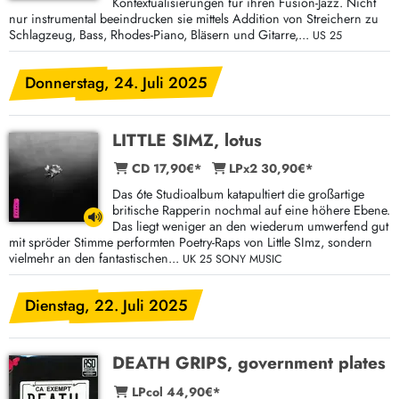
Kontextualisierungen für ihren Fusion-Jazz. Nicht
nur instrumental beeindrucken sie mittels Addition von Streichern zu
Schlagzeug, Bass, Rhodes-Piano, Bläsern und Gitarre,...
US 25
Donnerstag, 24. Juli 2025
LITTLE SIMZ, lotus
CD 17,90€*
LPx2 30,90€*
Das 6te Studioalbum katapultiert die großartige
britische Rapperin nochmal auf eine höhere Ebene.
Das liegt weniger an den wiederum umwerfend gut
mit spröder Stimme performten Poetry-Raps von Little SImz, sondern
vielmehr an den fantastischen...
UK 25 SONY MUSIC
Dienstag, 22. Juli 2025
DEATH GRIPS, government plates
LPcol 44,90€*