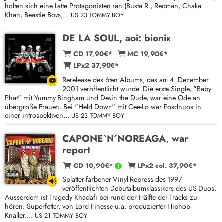
holten sich eine Latte Protagonisten ran (Busta R., Redman, Chaka
Khan, Beastie Boys,...
US 23 TOMMY BOY
DE LA SOUL, aoi: bionix
CD 17,90€*
MC 19,90€*
LPx2 37,90€*
Rerelease des 6ten Albums, das am 4. Dezember
2001 veröffentlicht wurde. Die erste Single, "Baby
Phat" mit Yummy Bingham und Devin the Dude, war eine Ode an
übergroße Frauen. Bei "Held Down" mit Cee-Lo war Posdnuos in
einer introspektiven...
US 23 TOMMY BOY
CAPONE`N´NOREAGA, war
report
CD 10,90€*
LPx2 col. 37,90€*
Splatter-farbener Vinyl-Repress des 1997
veröffentlichten Debutalbumklassikers des US-Duos.
Ausserdem ist Tragedy Khadafi bei rund der Hälfte der Tracks zu
hören. Superfetter, von Lord Finesse u.a. produzierter Hiphop-
Knaller....
US 21 TOMMY BOY