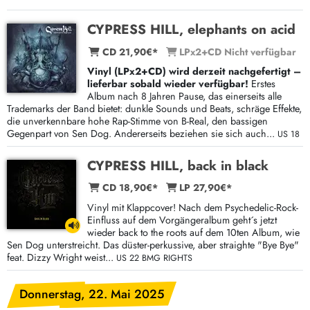
CYPRESS HILL, elephants on acid
CD 21,90€*
LPx2+CD Nicht verfügbar
Vinyl (LPx2+CD) wird derzeit nachgefertigt –
lieferbar sobald wieder verfügbar!
Erstes
Album nach 8 Jahren Pause, das einerseits alle
Trademarks der Band bietet: dunkle Sounds und Beats, schräge Effekte,
die unverkennbare hohe Rap-Stimme von B-Real, den bassigen
Gegenpart von Sen Dog. Andererseits beziehen sie sich auch...
US 18
CYPRESS HILL, back in black
CD 18,90€*
LP 27,90€*
Vinyl mit Klappcover! Nach dem Psychedelic-Rock-
Einfluss auf dem Vorgängeralbum geht´s jetzt
wieder back to the roots auf dem 10ten Album, wie
Sen Dog unterstreicht. Das düster-perkussive, aber straighte "Bye Bye"
feat. Dizzy Wright weist...
US 22 BMG RIGHTS
Donnerstag, 22. Mai 2025