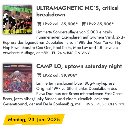
ULTRAMAGNETIC MC´S, critical
breakdown
LPx2 col. 35,90€*
LPx2 35,90€*
Limitierte Sonderauflage von 2.000 einzeln
nummerierten Exemplaren auf Grünem Vinyl. 2xLP-
Repress des legendären Debutalbums von 1988 der New Yorker Hip-
Hop-Revolutionäre Ced-Gee, Kool Keith, Moe Luv und T.R. Love als
erweiterte Auflage, enthält...
EU 24 MUSIC ON VINYL
CAMP LO, uptown saturday night
LPx2 col. 39,90€*
Limitierter translucent blue 180g-Vinylrepress!
Original 1997 veröffentlichtes Debutalbum des
Playa-Duo aus der Bronx mit trockenen East Coast-
Beats, jazzy vibes,funky Bässen und einem ziemlich lockerem
Gesamtsound, der mal De la Soul-mäßig, mal...
US 25 MUSIC ON VINYL
Montag, 23. Juni 2025