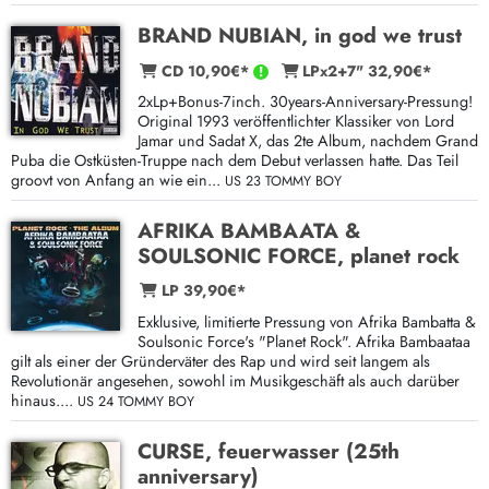
BRAND NUBIAN, in god we trust
CD 10,90€*
LPx2+7" 32,90€*
2xLp+Bonus-7inch. 30years-Anniversary-Pressung!
Original 1993 veröffentlichter Klassiker von Lord
Jamar und Sadat X, das 2te Album, nachdem Grand
Puba die Ostküsten-Truppe nach dem Debut verlassen hatte. Das Teil
groovt von Anfang an wie ein...
US 23 TOMMY BOY
AFRIKA BAMBAATA &
SOULSONIC FORCE, planet rock
LP 39,90€*
Exklusive, limitierte Pressung von Afrika Bambatta &
Soulsonic Force's "Planet Rock". Afrika Bambaataa
gilt als einer der Gründerväter des Rap und wird seit langem als
Revolutionär angesehen, sowohl im Musikgeschäft als auch darüber
hinaus....
US 24 TOMMY BOY
CURSE, feuerwasser (25th
anniversary)