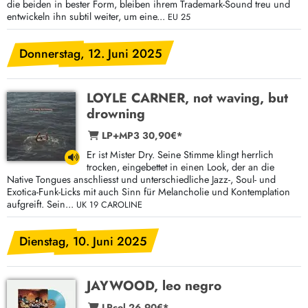
die beiden in bester Form, bleiben ihrem Trademark-Sound treu und
entwickeln ihn subtil weiter, um eine...
EU 25
Donnerstag, 12. Juni 2025
LOYLE CARNER, not waving, but
drowning
LP+MP3 30,90€*
Er ist Mister Dry. Seine Stimme klingt herrlich
trocken, eingebettet in einen Look, der an die
Native Tongues anschliesst und unterschiedliche Jazz-, Soul- und
Exotica-Funk-Licks mit auch Sinn für Melancholie und Kontemplation
aufgreift. Sein...
UK 19 CAROLINE
Dienstag, 10. Juni 2025
JAYWOOD, leo negro
LPcol 26,90€*