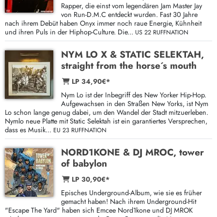
Rapper, die einst vom legendären Jam Master Jay
von Run-D.M.C entdeckt wurden. Fast 30 Jahre
nach ihrem Debüt haben Onyx immer noch raue Energie, Kühnheit
und ihren Puls in der Hiphop-Culture. Die...
US 22 RUFFNATION
NYM LO X & STATIC SELEKTAH,
straight from the horse´s mouth
LP 34,90€*
Nym Lo ist der Inbegriff des New Yorker Hip-Hop.
Aufgewachsen in den Straßen New Yorks, ist Nym
Lo schon lange genug dabei, um den Wandel der Stadt mitzuerleben.
Nymlo neue Platte mit Static Selektah ist ein garantiertes Versprechen,
dass es Musik...
EU 23 RUFFNATION
NORD1KONE & DJ MROC, tower
of babylon
LP 30,90€*
Episches Underground-Album, wie sie es früher
gemacht haben! Nach ihrem Underground-Hit
"Escape The Yard" haben sich Emcee Nord1kone und DJ MROK