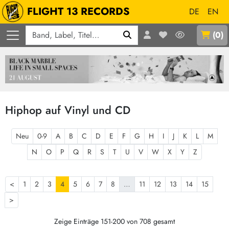
FLIGHT 13 RECORDS
DE
EN
Q
(
0
)
Hiphop auf Vinyl und CD
Neu
0-9
A
B
C
D
E
F
G
H
I
J
K
L
M
N
O
P
Q
R
S
T
U
V
W
X
Y
Z
<
1
2
3
4
5
6
7
8
…
11
12
13
14
15
>
Zeige Einträge 151-200 von 708 gesamt