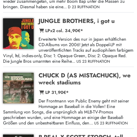
wieder zusammengetan, um mehr Boom Bap unter die Massen zu
bringen. Diesmal haben sie eine...
D 23 RUFFNATION
JUNGLE BROTHERS, i got u
LPx2 col. 34,90€*
Erweiterte Version des nur in Japan erhältlichen
CD-Albums von 2006! Jetzt als Doppel-LP mit
unveröffentlichten Tracks auf audiophilem farbigem
Vinyl, ltd, indies-only, Disc 1: Opaque Green, Disc 2: Opaque Red.
Die Jungle Bros umarmten eine Reihe...
US 23 RUFFNATION
CHUCK D (AS MISTACHUCK), we
wreck stadiums
LP 31,90€*
Der Frontmann von Public Enemy geht mit seiner
Hommage an Baseball in die Vollen! Eine
Sammlung von Songs, die ursprünglich als MLB-TV-Promos
geschrieben wurden, und eine Hommage an einige der Baseball-
Größen und den unbestreitbaren Einfluss, den...
US 23 RUFFNATION