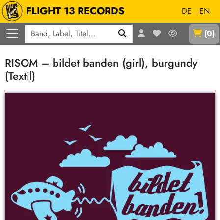
FLIGHT 13 RECORDS
DE
EN
Q
(
0
)
RISOM – bildet banden (girl), burgundy
(Textil)