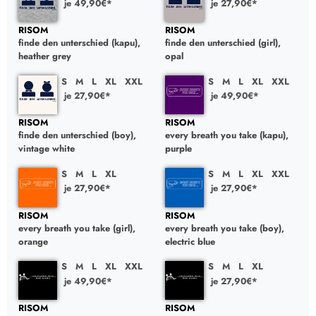
je 49,90€*
je 27,90€*
RISOM
RISOM
finde den unterschied (kapu),
finde den unterschied (girl),
heather grey
opal
S
M
L
XL
XXL
S
M
L
XL
XXL
je 27,90€*
je 49,90€*
RISOM
RISOM
finde den unterschied (boy),
every breath you take (kapu),
vintage white
purple
S
M
L
XL
S
M
L
XL
XXL
je 27,90€*
je 27,90€*
RISOM
RISOM
every breath you take (girl),
every breath you take (boy),
orange
electric blue
S
M
L
XL
XXL
S
M
L
XL
je 49,90€*
je 27,90€*
RISOM
RISOM