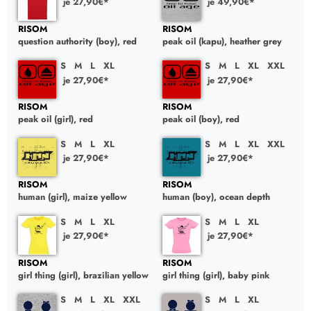
je 27,90€*
je 49,90€*
RISOM
RISOM
question authority (boy), red
peak oil (kapu), heather grey
S
M
L
XL
S
M
L
XL
XXL
je 27,90€*
je 27,90€*
RISOM
RISOM
peak oil (girl), red
peak oil (boy), red
S
M
L
XL
S
M
L
XL
XXL
je 27,90€*
je 27,90€*
RISOM
RISOM
human (girl), maize yellow
human (boy), ocean depth
S
M
L
XL
S
M
L
XL
je 27,90€*
je 27,90€*
RISOM
RISOM
girl thing (girl), brazilian yellow
girl thing (girl), baby pink
S
M
L
XL
XXL
S
M
L
XL