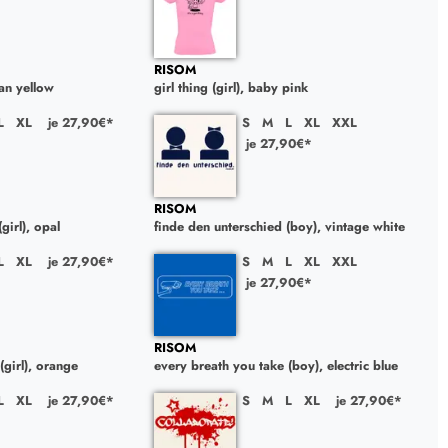
RISOM
lian yellow
girl thing (girl), baby pink
L
XL
je 27,90€*
S
M
L
XL
XXL
je 27,90€*
RISOM
girl), opal
finde den unterschied (boy), vintage white
L
XL
je 27,90€*
S
M
L
XL
XXL
je 27,90€*
RISOM
(girl), orange
every breath you take (boy), electric blue
L
XL
je 27,90€*
S
M
L
XL
je 27,90€*