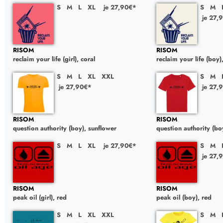
S
M
L
XL
je 27,90€*
S
M
je 27,
RISOM
RISOM
reclaim your life (girl), coral
reclaim your life (boy)
S
M
L
XL
XXL
S
M
je 27,90€*
je 27,
RISOM
RISOM
question authority (boy), sunflower
question authority (bo
S
M
L
XL
je 27,90€*
S
M
je 27,
RISOM
RISOM
peak oil (girl), red
peak oil (boy), red
S
M
L
XL
XXL
S
M