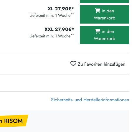
375 Aktion Vinyl Q3 2026
XL 27,90€*
in den
Clouds Hill & Broken Silence-Sommer-Aktion
**
Lieferzeit min. 1 Woche
Warenkorb
RSD 2026
XXL 27,90€*
in den
FLIGHT 13 REC. SALE
**
Lieferzeit min. 1 Woche
Warenkorb
Epitaph Vinyl Günstiger
Unter Schafen-Vinyl günstig
Zu Favoriten hinzufügen
Sicherheits- und Herstellerinformationen
n RISOM