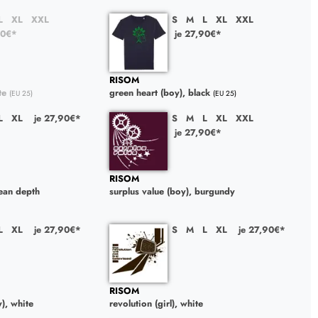
L
XL
XXL
S
M
L
XL
XXL
90€*
je 27,90€*
RISOM
te
green heart (boy), black
(EU 25)
(EU 25)
L
XL
je 27,90€*
S
M
L
XL
XXL
je 27,90€*
RISOM
cean depth
surplus value (boy), burgundy
L
XL
je 27,90€*
S
M
L
XL
je 27,90€*
RISOM
), white
revolution (girl), white