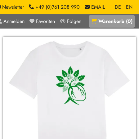
Newsletter
+49 (0)761 208 990
EMAIL
DE
EN
Anmelden
Favoriten
Folgen
Warenkorb
(
0
)