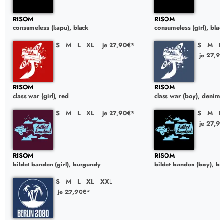
RISOM
RISOM
consumeless (kapu), black
consumeless (girl), bla
S
M
L
XL
je 27,90€*
S
M
je 27,
RISOM
RISOM
class war (girl), red
class war (boy), denim
S
M
L
XL
je 27,90€*
S
M
je 27,
RISOM
RISOM
bildet banden (girl), burgundy
bildet banden (boy), b
S
M
L
XL
XXL
je 27,90€*