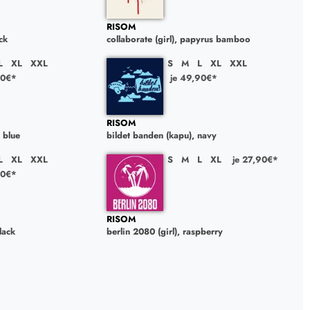
RISOM
ck
collaborate (girl), papyrus bamboo
L
XL
XXL
S
M
L
XL
XXL
90€*
je 49,90€*
RISOM
 blue
bildet banden (kapu), navy
L
XL
XXL
S
M
L
XL
je 27,90€*
90€*
RISOM
lack
berlin 2080 (girl), raspberry