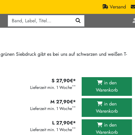
Versand
Q
ic
Aktionen
lassik
Staatsakt-Aktion
ract / Ambient
Crazysane Günstiger
rünen Siebdruck gibt es bei uns auf schwarzen und weißen T-
tronic Goods
Fuzzorama günstiger
Tapete Records günstiger
/Ska
/ Exotica / Jazz
S 27,90€*
Sunny Sunny Bastards Summer 26
in den
**
Lieferzeit min. 1 Woche
Warenkorb
Warner Rockerwochen
op
Universal Vinyl Günstig
M 27,90€*
in den
**
Lieferzeit min. 1 Woche
ae / Dub
International Anthem Sommer 2026
Warenkorb
BMG Aktion
L 27,90€*
in den
**
Lieferzeit min. 1 Woche
Music on Vinyl-Aktion
Warenkorb