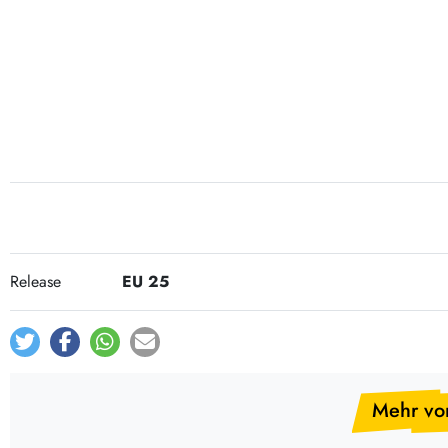
Post-Rock / Folk
LP Hüllen, Zubehör
Rock / Pop
Bücher, Fanzines etc.
Release
EU 25
Mehr vo