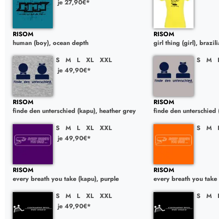
je 27,90€*
RISOM
RISOM
human (boy), ocean depth
girl thing (girl), brazi
S
M
L
XL
XXL
S
M
je 49,90€*
RISOM
RISOM
finde den unterschied (kapu), heather grey
finde den unterschied (
S
M
L
XL
XXL
S
M
je 49,90€*
RISOM
RISOM
every breath you take (kapu), purple
every breath you take 
S
M
L
XL
XXL
S
M
je 49,90€*