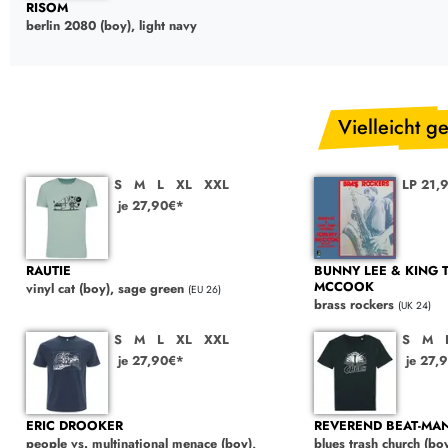
RISOM
berlin 2080 (boy), light navy
Vielleicht ge
S
M
L
XL
XXL
LP 21,
je 27,90€*
RAUTIE
BUNNY LEE & KING 
MCCOOK
vinyl cat (boy), sage green
(EU 26)
brass rockers
(UK 24)
S
M
L
XL
XXL
S
M
je 27,90€*
je 27,
ERIC DROOKER
REVEREND BEAT-MA
people vs. multinational menace (boy),
blues trash church (boy