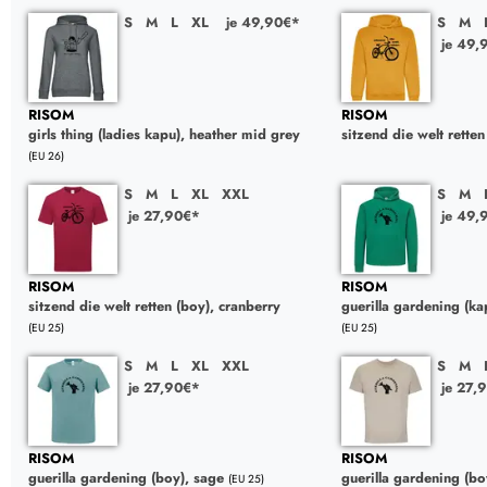
S
M
L
XL
je 49,90€*
S
M
je 49,
RISOM
RISOM
girls thing (ladies kapu), heather mid grey
sitzend die welt rette
(EU 26)
S
M
L
XL
XXL
S
M
je 27,90€*
je 49,
RISOM
RISOM
sitzend die welt retten (boy), cranberry
guerilla gardening (ka
(EU 25)
(EU 25)
S
M
L
XL
XXL
S
M
je 27,90€*
je 27,
RISOM
RISOM
guerilla gardening (boy), sage
guerilla gardening (bo
(EU 25)