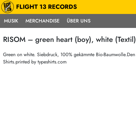
FLIGHT 13 RECORDS
MUSIK
MERCHANDISE
ÜBER UNS
Musik
Punk / HC
Electron
RISOM – green heart (boy), white (Textil)
Alle Neuheiten
Hardcore
Neok
Pre-Order
Emo
Abst
Green on white. Siebdruck, 100% gekämmte Bio-Baumwolle.Den g
Shirts.printed by typeshirts.com
Highlights
Postpunk / New Wave
Elec
Exklusiv & Limitiert
Punkrock
Reggae
Soul 
Neu auf Lager
60s / Garage
Beat / Surf
Ska
Sonderangebote
60s / Garage / R´n´R
Hiph
Midprice
Regg
Gitarre
Mehr…
Indierock / Psychedelic
deutschsprachig
Vintage-Rock / Metal
Soundtracks