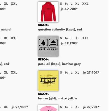
L
XL
XXL
S
M
L
XL
XXL
90€*
je 49,90€*
RISOM
, natural
question authority (kapu), red
L
XL
XXL
S
M
L
XL
XXL
90€*
je 49,90€*
RISOM
y), red
peak oil (kapu), heather grey
L
XL
XXL
S
M
L
XL
je 27,90€*
90€*
RISOM
human (girl), maize yellow
L
XL
je 27,90€*
S
M
L
XL
je 27,90€*