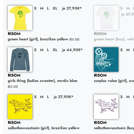
S
M
L
XL
je 27,90€*
S
M
je 27,
RISOM
RISOM
green heart (girl), brazilian yellow
green heart (boy), whi
(EU 25)
S
M
L
XL
je 44,90€*
S
M
RISOM
RISOM
girls thing (ladies sweater), nordic blue
surplus value (girl), o
(EU 25)
S
M
L
je 27,90€*
S
M
RISOM
RISOM
selbstbewusstsein (girl), brazilian yellow
selbstbewusstsein (boy