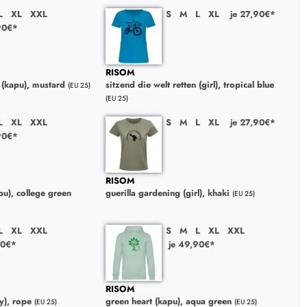
L
XL
XXL
S
M
L
XL
je 27,90€*
90€*
RISOM
n (kapu), mustard
sitzend die welt retten (girl), tropical blue
(EU 25)
(EU 25)
L
XL
XXL
S
M
L
XL
je 27,90€*
90€*
RISOM
pu), college green
guerilla gardening (girl), khaki
(EU 25)
L
XL
XXL
S
M
L
XL
XXL
90€*
je 49,90€*
RISOM
y), rope
green heart (kapu), aqua green
(EU 25)
(EU 25)