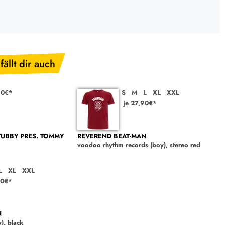
fällt dir auch
90€*
S
M
L
XL
XXL
je 27,90€*
TUBBY PRES. TOMMY
REVEREND BEAT-MAN
voodoo rhythm records (boy), stereo red
L
XL
XXL
90€*
N
), black