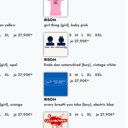
RISOM
lian yellow
girl thing (girl), baby pink
L
XL
je 27,90€*
S
M
L
XL
XXL
je 27,90€*
RISOM
girl), opal
finde den unterschied (boy), vintage white
L
XL
je 27,90€*
S
M
L
XL
XXL
je 27,90€*
RISOM
(girl), orange
every breath you take (boy), electric blue
L
XL
je 27,90€*
S
M
L
XL
je 27,90€*