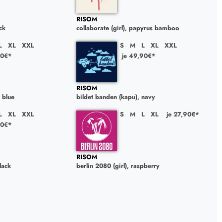
RISOM
ck
collaborate (girl), papyrus bamboo
L
XL
XXL
S
M
L
XL
XXL
90€*
je 49,90€*
RISOM
 blue
bildet banden (kapu), navy
L
XL
XXL
S
M
L
XL
je 27,90€*
90€*
RISOM
lack
berlin 2080 (girl), raspberry