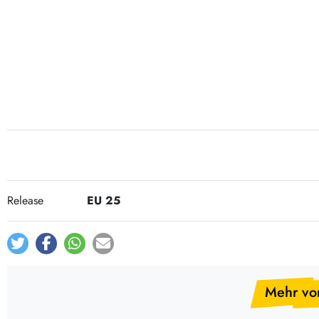
Post-Rock / Folk
LP Hüllen, Zubehör
Rock / Pop
Bücher, Fanzines etc.
Release
EU 25
Mehr vo