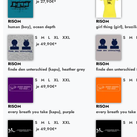
je 27,90€*
RISOM
RISOM
human (boy), ocean depth
girl thing (girl), brazi
S
M
L
XL
XXL
S
M
je 49,90€*
RISOM
RISOM
finde den unterschied (kapu), heather grey
finde den unterschied (
S
M
L
XL
XXL
S
M
je 49,90€*
RISOM
RISOM
every breath you take (kapu), purple
every breath you take 
S
M
L
XL
XXL
S
M
je 49,90€*