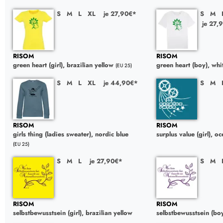
S
M
L
XL
je 27,90€*
S
M
je 27,
RISOM
RISOM
green heart (girl), brazilian yellow
green heart (boy), whi
(EU 25)
S
M
L
XL
je 44,90€*
S
M
RISOM
RISOM
girls thing (ladies sweater), nordic blue
surplus value (girl), o
(EU 25)
S
M
L
je 27,90€*
S
M
RISOM
RISOM
selbstbewusstsein (girl), brazilian yellow
selbstbewusstsein (boy