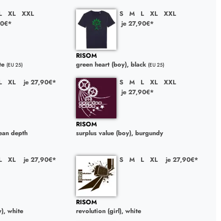
L
XL
XXL
S
M
L
XL
XXL
90€*
je 27,90€*
RISOM
te
green heart (boy), black
(EU 25)
(EU 25)
L
XL
je 27,90€*
S
M
L
XL
XXL
je 27,90€*
RISOM
cean depth
surplus value (boy), burgundy
L
XL
je 27,90€*
S
M
L
XL
je 27,90€*
RISOM
), white
revolution (girl), white