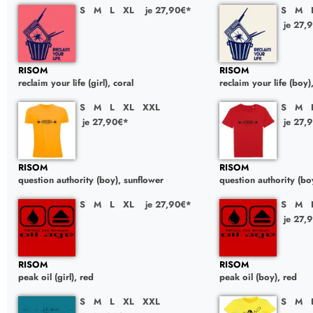
S
M
L
XL
je 27,90€*
S
M
je 27,
RISOM
RISOM
reclaim your life (girl), coral
reclaim your life (boy)
S
M
L
XL
XXL
S
M
je 27,90€*
je 27,
RISOM
RISOM
question authority (boy), sunflower
question authority (bo
S
M
L
XL
je 27,90€*
S
M
je 27,
RISOM
RISOM
peak oil (girl), red
peak oil (boy), red
S
M
L
XL
XXL
S
M