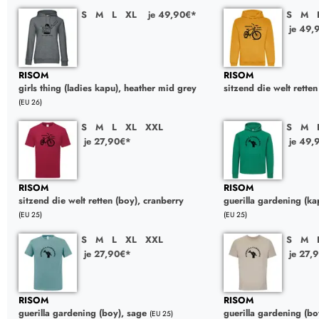
S
M
L
XL
je 49,90€*
S
M
je 49,
RISOM
RISOM
girls thing (ladies kapu), heather mid grey
sitzend die welt rette
(EU 26)
S
M
L
XL
XXL
S
M
je 27,90€*
je 49,
RISOM
RISOM
sitzend die welt retten (boy), cranberry
guerilla gardening (ka
(EU 25)
(EU 25)
S
M
L
XL
XXL
S
M
je 27,90€*
je 27,
RISOM
RISOM
guerilla gardening (boy), sage
guerilla gardening (bo
(EU 25)