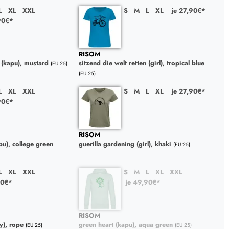
L
XL
XXL
S
M
L
XL
je 27,90€*
90€*
RISOM
n (kapu), mustard
sitzend die welt retten (girl), tropical blue
(EU 25)
(EU 25)
L
XL
XXL
S
M
L
XL
je 27,90€*
90€*
RISOM
pu), college green
guerilla gardening (girl), khaki
(EU 25)
L
XL
XXL
S
M
L
XL
XXL
90€*
je 49,90€*
RISOM
y), rope
green heart (kapu), aqua green
(EU 25)
(EU 25)