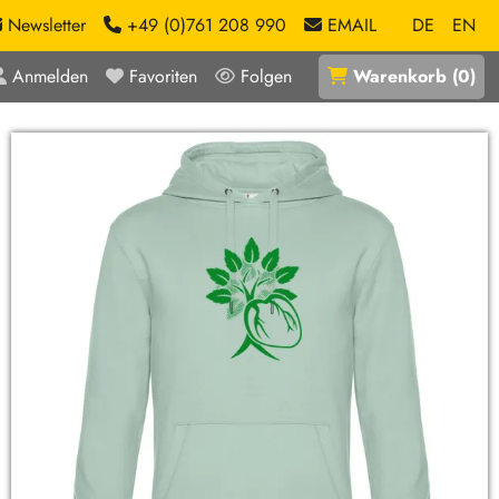
Newsletter
+49 (0)761 208 990
EMAIL
DE
EN
Anmelden
Favoriten
Folgen
Warenkorb
(
0
)