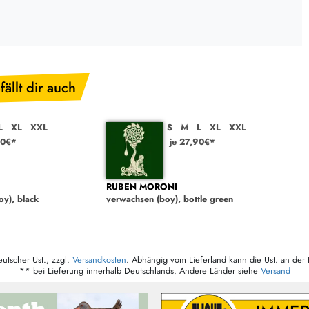
fällt dir auch
L
XL
XXL
S
M
L
XL
XXL
90€*
je 27,90€*
RUBEN MORONI
y), black
verwachsen (boy), bottle green
eutscher Ust., zzgl.
Versandkosten
. Abhängig vom Lieferland kann die Ust. an der 
** bei Lieferung innerhalb Deutschlands. Andere Länder siehe
Versand