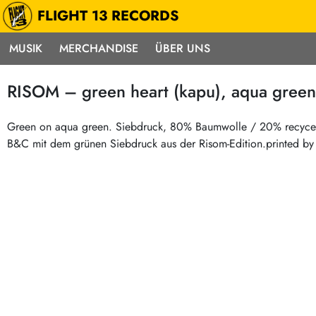
FLIGHT 13 RECORDS
MUSIK
MERCHANDISE
ÜBER UNS
Musik
Punk / HC
Electron
RISOM – green heart (kapu), aqua green (
Alle Neuheiten
Hardcore
Neok
Pre-Order
Emo
Abst
Green on aqua green. Siebdruck, 80% Baumwolle / 20% recycelt
B&C mit dem grünen Siebdruck aus der Risom-Edition.printed by 
Highlights
Postpunk / New Wave
Elec
Exklusiv & Limitiert
Punkrock
Reggae
Soul 
Neu auf Lager
60s / Garage
Beat / Surf
Ska
Sonderangebote
60s / Garage / R´n´R
Hiph
Midprice
Regg
Gitarre
Mehr…
Indierock / Psychedelic
deutschsprachig
Vintage-Rock / Metal
Soundtracks