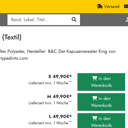
Versand
Q
ic
Aktionen
Textil)
lassik
Staatsakt-Aktion
ract / Ambient
Crazysane Günstiger
er Polyester, Hersteller: B&C.Der Kapuzensweater King von
typeshirts.com
tronic Goods
Fuzzorama günstiger
Tapete Records günstiger
/Ska
/ Exotica / Jazz
S 49,90€*
Sunny Sunny Bastards Summer 26
in den
**
Lieferzeit min. 1 Woche
Warenkorb
Warner Rockerwochen
op
Universal Vinyl Günstig
M 49,90€*
in den
**
Lieferzeit min. 1 Woche
ae / Dub
International Anthem Sommer 2026
Warenkorb
BMG Aktion
L 49,90€*
in den
**
Lieferzeit min. 1 Woche
Music on Vinyl-Aktion
Warenkorb