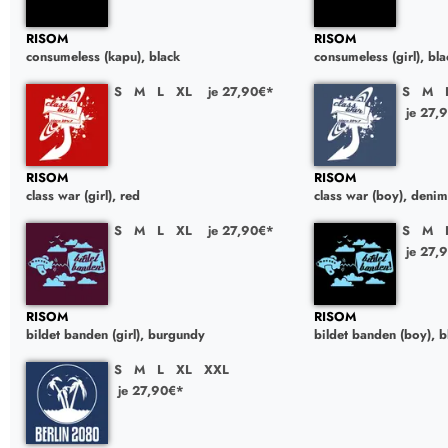
RISOM
RISOM
consumeless (kapu), black
consumeless (girl), bla
S
M
L
XL
je 27,90€*
S
M
je 27,
RISOM
RISOM
class war (girl), red
class war (boy), denim
S
M
L
XL
je 27,90€*
S
M
je 27,
RISOM
RISOM
bildet banden (girl), burgundy
bildet banden (boy), b
S
M
L
XL
XXL
je 27,90€*