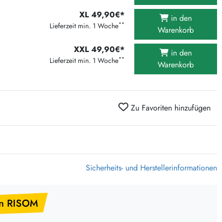
375 Aktion Vinyl Q3 2026
XL 49,90€*
in den
Clouds Hill & Broken Silence-Sommer-Aktion
**
Lieferzeit min. 1 Woche
Warenkorb
RSD 2026
XXL 49,90€*
in den
FLIGHT 13 REC. SALE
**
Lieferzeit min. 1 Woche
Warenkorb
Epitaph Vinyl Günstiger
Unter Schafen-Vinyl günstig
Zu Favoriten hinzufügen
Sicherheits- und Herstellerinformationen
n RISOM