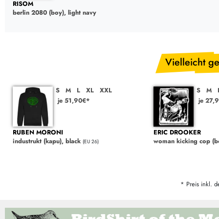
RISOM
berlin 2080 (boy), light navy
Vielleicht ge
S
M
L
XL
XXL
S
M
je 51,90€*
je 27,
RUBEN MORONI
ERIC DROOKER
industrukt (kapu), black
woman kicking cop (bo
(EU 26)
* Preis inkl. d