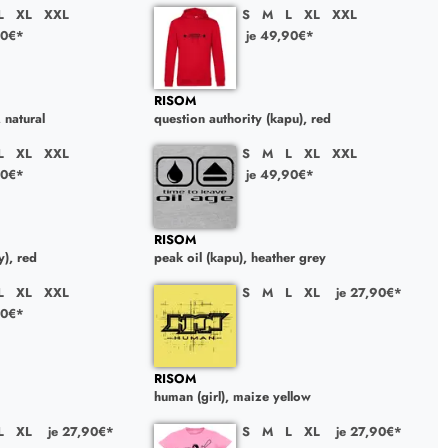
L
XL
XXL
S
M
L
XL
XXL
90€*
je 49,90€*
RISOM
, natural
question authority (kapu), red
L
XL
XXL
S
M
L
XL
XXL
90€*
je 49,90€*
RISOM
y), red
peak oil (kapu), heather grey
L
XL
XXL
S
M
L
XL
je 27,90€*
90€*
RISOM
human (girl), maize yellow
L
XL
je 27,90€*
S
M
L
XL
je 27,90€*