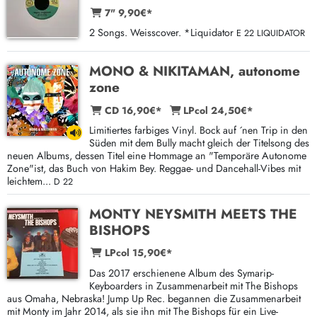
7" 9,90€*
2 Songs. Weisscover. *Liquidator
E 22 LIQUIDATOR
MONO & NIKITAMAN, autonome
zone
CD 16,90€*
LPcol 24,50€*
Limitiertes farbiges Vinyl. Bock auf ´nen Trip in den
Süden mit dem Bully macht gleich der Titelsong des
neuen Albums, dessen Titel eine Hommage an "Temporäre Autonome
Zone"ist, das Buch von Hakim Bey. Reggae- und Dancehall-Vibes mit
leichtem...
D 22
MONTY NEYSMITH MEETS THE
BISHOPS
LPcol 15,90€*
Das 2017 erschienene Album des Symarip-
Keyboarders in Zusammenarbeit mit The Bishops
aus Omaha, Nebraska! Jump Up Rec. begannen die Zusammenarbeit
mit Monty im Jahr 2014, als sie ihn mit The Bishops für ein Live-