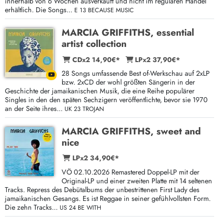
innerhalb von 6 Wochen ausverkauft und nicht im regulären Handel
erhältlich. Die Songs...
E 13 BECAUSE MUSIC
MARCIA GRIFFITHS, essential
artist collection
CDx2 14,90€*
LPx2 37,90€*
28 Songs umfassende Best of-Werkschau auf 2xLP
bzw. 2xCD der wohl größten Sängerin in der
Geschichte der jamaikanischen Musik, die eine Reihe populärer
Singles in den den späten Sechzigern veröffentlichte, bevor sie 1970
an der Seite ihres...
UK 23 TROJAN
MARCIA GRIFFITHS, sweet and
nice
LPx2 34,90€*
VÖ 02.10.2026 Remastered Doppel-LP mit der
Original-LP und einer zweiten Platte mit 14 seltenen
Tracks. Repress des Debütalbums der unbestrittenen First Lady des
jamaikanischen Gesangs. Es ist Reggae in seiner gefühlvollsten Form.
Die zehn Tracks...
US 24 BE WITH