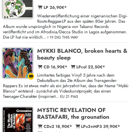
LP 26,90€*
Wiederveröffentlichung einer nigerianischen Digi-
Roots-Reggae-LP aus den späten 80er Jahren. Das
Album wurde ursprünglich in Nigeria von Tabansi Records
veröffentlicht und im Afrodisia/Decca Studio in Lagos aufgenommen.
Die LP hat nie wirklich...
I 19 DIG THIS WAY
MYKKI BLANCO, broken hearts &
beauty sleep
CD 16,90€*
LPcol 22,50€*
Limitiertes farbiges Vinyl! 5 Jahre nach dem
Debutalbum das 2te Album des Transgender-
Rappers Es ist etwas mehr als ein Jahrzehnt her, dass der Name "Mykki
Blanco" entstand - zunächst als Videokunstprojekt, das einen
Teenager-Charakter (inspiriert...
EU 21 PIAS
MYSTIC REVELATION OF
RASTAFARI, the grounation
CDx2 18,90€*
LPx3+MP3 39,90€*