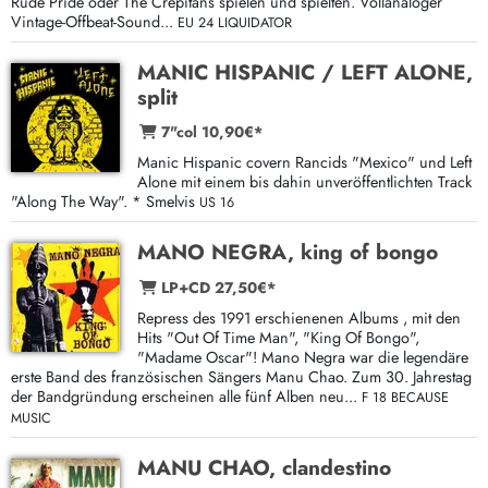
Rude Pride oder The Crepitans spielen und spielten. Vollanaloger
Vintage-Offbeat-Sound...
EU 24 LIQUIDATOR
MANIC HISPANIC / LEFT ALONE,
split
7"col 10,90€*
Manic Hispanic covern Rancids "Mexico" und Left
Alone mit einem bis dahin unveröffentlichten Track
"Along The Way". * Smelvis
US 16
MANO NEGRA, king of bongo
LP+CD 27,50€*
Repress des 1991 erschienenen Albums , mit den
Hits "Out Of Time Man", "King Of Bongo",
"Madame Oscar"! Mano Negra war die legendäre
erste Band des französischen Sängers Manu Chao. Zum 30. Jahrestag
der Bandgründung erscheinen alle fünf Alben neu...
F 18 BECAUSE
MUSIC
MANU CHAO, clandestino