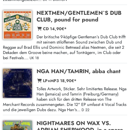
NEXTMEN/GENTLEMEN`S DUB
CLUB, pound for pound
CD 14,90€*
Der britische 9-köpfige Gentleman’s Dub Club trifft
mit seinem stiloffenen Sound zwischen Dub und
Reggae auf Brad Ellis und Dominic Betmead alias Nextmen, die seit 2
Dekaden dem Groove beine machen, auf Tonträgern, im Club oder
bei Festivals....
UK 18
NGA HAN/TAMRIN, abba chant
LP+MP3 18,90€*
Tolles Artwork, Sticker. Sehr limitiertes Release. Nga
Han (Jamaica) und Tamrin (Freiburg/Germany)
haben sich für den dritten Release von The
Merchant Records zusammengetan. Die 12" EP umfasst 4 Vocal Tracks
und die jeweiligen Dubs dazu. Nga Han's...
D 22
NIGHTMARES ON WAX VS.
ADRIAN SHERWOOD, in a space