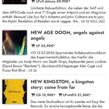
LPx3 deluxe 69,90€*
Limitierte Deluxe-Edition, die neben der 3xLP und
dem MP3-Code noch eine 7"-Single, einen Artprint und ein Mag/zine
enthält. Reissue! Like Sun Ra"s Arkestra and John Coltrane are to jazz,
the Mystic Revelation of Rastafari are to reggae - the...
UK 22 SOUL JAZZ
NEW AGE DOOM, angels against
angels
LP 32,90€*
VÖ 13.03.2026 Spannendes Kollaborations-Album
des Experimental-Kollektivs, das hierfür die
Mitglieder um Andy Morin von Death Grips, Keyboarder Jason Lindner
(David Bowie "Blackstar"), Quicksand-Schlagzeuger Alan Cage und
Pussy Riot (Riot...
US 26
NEW KINGSTON, a kingston
story: come from far
CD 15,90€*
LP+MP3 21,50€*
Das vierte Studioalbum ist ihr zweites mit Easy Star
Records. Es ist eine konzeptionelle Reise, die die