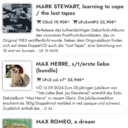
MARK STEWART, learning to cope
/ the lost tapes
CDx2 19,90€*
LPx2+MP3 32,90€*
Re-Release des kultverdächtigen Debut-Solo-Albums
des visionären Post-Punk-Ikonoklasten, das im
Original 1983 veröffentlicht wurde. Neben dem Originalalbum finden
sich auf diese Doppel-CD auch die "Lost Tapes", eine Sammlung von
10 erst vor kurzem...
UK 19 MUTE
MAX HERRE, s/t/erste liebe
(bundle)
LPx2 col.+7" 55,90€*
VÖ 13.09.2024 Zum 20-jährigen Jubiläum von
"1ste Liebe (feat. Joy Denalane)" erstrahlt das Solo-
Debütalbum "Max Herre" in neuem Glanz: Die Jubiläumsedition
erscheint als 180g Doppelvinyl marbled in red opaque und schwarz.
Zusätzlich enthält das...
D 24
MAX ROMEO, a dream