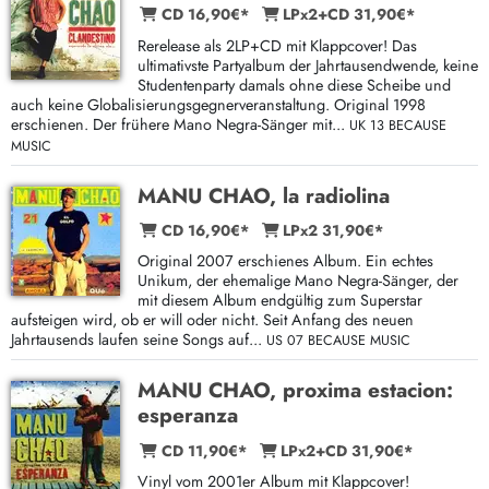
CD 16,90€*
LPx2+CD 31,90€*
Rerelease als 2LP+CD mit Klappcover! Das
ultimativste Partyalbum der Jahrtausendwende, keine
Studentenparty damals ohne diese Scheibe und
auch keine Globalisierungsgegnerveranstaltung. Original 1998
erschienen. Der frühere Mano Negra-Sänger mit...
UK 13 BECAUSE
MUSIC
MANU CHAO, la radiolina
CD 16,90€*
LPx2 31,90€*
Original 2007 erschienes Album. Ein echtes
Unikum, der ehemalige Mano Negra-Sänger, der
mit diesem Album endgültig zum Superstar
aufsteigen wird, ob er will oder nicht. Seit Anfang des neuen
Jahrtausends laufen seine Songs auf...
US 07 BECAUSE MUSIC
MANU CHAO, proxima estacion:
esperanza
CD 11,90€*
LPx2+CD 31,90€*
Vinyl vom 2001er Album mit Klappcover!