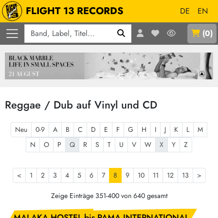
FLIGHT 13 RECORDS
DE
EN
Q
(
0
)
Reggae / Dub auf Vinyl und CD
Neu
0-9
A
B
C
D
E
F
G
H
I
J
K
L
M
N
O
P
Q
R
S
T
U
V
W
X
Y
Z
<
1
2
3
4
5
6
7
8
9
10
11
12
13
>
Zeige Einträge 351-400 von 640 gesamt
MALAKA HOSTEL bis PAMA INTERNATIONAL