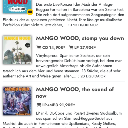
Das erste Live-Konzert der Madrider Vintage-
Reggae-Formation in Barcelona war ein Szene-Fest.
Die zehn dort aufgenommenen Songsspiegeln den
Eindruck der ausgelassen gefeierten Nacht. Ihre lässige musikalische
Perfektion rührt nicht zuletzt daher,...
EU 23 LIQUIDATOR
MANGO WOOD, stomp you down
CD 14,90€*
LP 27,90€*
Vinylrepress! Spanischer Sechser, der sein
hervorragendes Debütalbum vorlegt, bei dem man
unweigerlich hinterfragt, ob die Aufnahmen
tatsächlich aus dem hier und heute stammen. 13 Stücke, die auf sehr
authentische Art und Weise guten, alten,...
E 20 LIQUIDATOR
MANGO WOOD, the sound of
now
LP+MP3 21,90€*
LP inkl. DL-Code und Poster! Zweites Studioalbum
des spanischen Skinhead-Reggae-Sextett aus
Madrid, die auch in Formationen wie Upsttemians, Ready Getters,