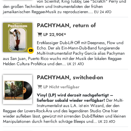
von Scientist, King Tubby, Lee "Scratch" Perry und
den großen Technikern und Instrumentalisten der frühen
jamaikanischen Reggae-Musik zu reproduzieren....
EU 24 ATO
PACHYMAN, return of
LP 22,90€*
Erstklassiger Dub-Lift Off mit Deepness, Flow und
Echo. Der als Ein-Mann-Dub-Band fungierende
Multi-Instrumentalist Pachy García alias Pachyman
aus San Juan, Puerto Rico wuchs mit der Musik der lokalen Reggae-
Helden Cultura Profética und den...
UK 21 ATO
PACHYMAN, switched-on
LP Nicht verfügbar
Vinyl (LP) wird derzeit nachgefertigt –
lieferbar sobald wieder verfügbar!
Der Multi-
Instrumentalist aus L.A. ist ein Wizard, der den
Reggae der Lovers-Rock-Ära und des legendären Studio One hier
wieder aufleben lässt, gewürzt mit sirrenden Dub-Effekten und kleinen
Manipulationen durch herrlich schräge Bleeps und...
UK 23 ATO