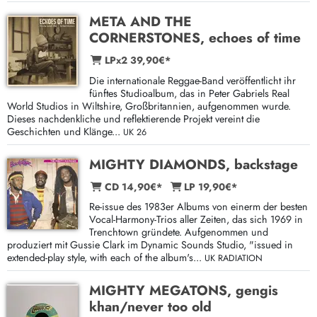
META AND THE
CORNERSTONES, echoes of time
LPx2 39,90€*
Die internationale Reggae-Band veröffentlicht ihr
fünftes Studioalbum, das in Peter Gabriels Real
World Studios in Wiltshire, Großbritannien, aufgenommen wurde.
Dieses nachdenkliche und reflektierende Projekt vereint die
Geschichten und Klänge...
UK 26
MIGHTY DIAMONDS, backstage
CD 14,90€*
LP 19,90€*
Re-issue des 1983er Albums von einerm der besten
Vocal-Harmony-Trios aller Zeiten, das sich 1969 in
Trenchtown gründete. Aufgenommen und
produziert mit Gussie Clark im Dynamic Sounds Studio, "issued in
extended-play style, with each of the album's...
UK RADIATION
MIGHTY MEGATONS, gengis
khan/never too old