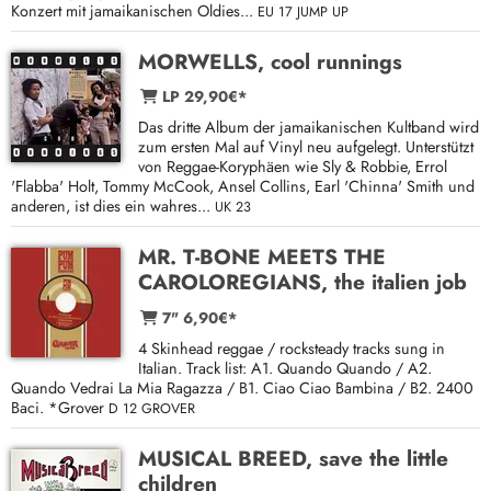
Konzert mit jamaikanischen Oldies...
EU 17 JUMP UP
MORWELLS, cool runnings
LP 29,90€*
Das dritte Album der jamaikanischen Kultband wird
zum ersten Mal auf Vinyl neu aufgelegt. Unterstützt
von Reggae-Koryphäen wie Sly & Robbie, Errol
'Flabba' Holt, Tommy McCook, Ansel Collins, Earl 'Chinna' Smith und
anderen, ist dies ein wahres...
UK 23
MR. T-BONE MEETS THE
CAROLOREGIANS, the italien job
7" 6,90€*
4 Skinhead reggae / rocksteady tracks sung in
Italian. Track list: A1. Quando Quando / A2.
Quando Vedrai La Mia Ragazza / B1. Ciao Ciao Bambina / B2. 2400
Baci. *Grover
D 12 GROVER
MUSICAL BREED, save the little
children